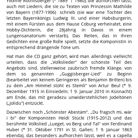
Yvonne Röthlisberger (* 1889 † 1980), die aufhorchen lässt,
auch mit Liedern, die sie zu Texten von Prinzessin Mathilde
von Bayern (1877-1906) schrieb (sie war eine Tochter des
letzten Bayernkönigs Ludwig III. und einer Habsburgerin,
mit einem Fürsten aus dem Hause Coburg verheiratet, eine
Hobby-Dichterin, die 28jährig in Davos in einem
Lungensanatorium verstarb), Das Reiten, das in ihren
Gedichten eine große Rolle spielt, setzte die Komponistin in
entsprechend drängende Töne um.
Hat man die CD ganz gehört, wird man allerdings vielleicht
urteilen, dass die „Volkslieder“ der schönste Teil des
Angebots sind, stellenweise zaubrisch fremde Klänge, von
dem so genannten „Guggisberger-Lied“ zu Beginn
(bearbeitet von keinem Geringeren als Benjamin Britten) bis
zu dem „Am Himmel stoht es Stemli“ von Artur Beul (* 9.
Dezember 1915 in Einsiedeln; † 9. Januar 2010 in Küsnacht)
am Ende, das mit geradezu unwiderstehlichen Jodeltönen
(„Jolidu“) entzückt.
Dazwischen noch „Schönster Abestäm“. „Du fragsch mi, wär
i bi“ der Komponisten Heidi Stücki (1915-2012) und das
berühmte Volkslied „Lueget, vo Berg und Tal“ von Ferdinand
Huber (* 31. Oktober 1791 in St. Gallen; † 9. Januar 1863
ebenda), das besonders aufhorchen lässt, weil es a capella