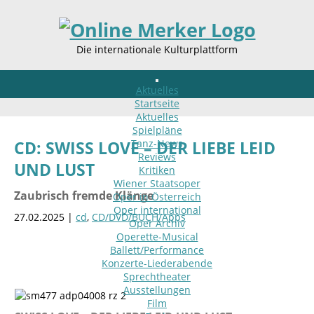
Die internationale Kulturplattform
Aktuelles
Startseite
Aktuelles
Spielpläne
Tanz-News
CD: SWISS LOVE – DER LIEBE LEID
Reviews
UND LUST
Kritiken
Wiener Staatsoper
Zaubrisch fremde Klänge
Oper in Österreich
Oper international
27.02.2025 |
cd
,
CD/DVD/BUCH/Apps
Oper Archiv
Operette-Musical
Ballett/Performance
Konzerte-Liederabende
Sprechtheater
Ausstellungen
Film