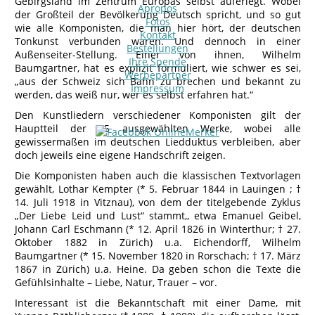
Gebirgsland im Zentrum Europas selbst auferlegt. Wobei
Apropos
der Großteil der Bevölkerung Deutsch spricht, und so gut
Fotos
wie alle Komponisten, die man hier hört, der deutschen
Kontakt
Tonkunst verbunden waren. Und dennoch in einer
Bestellungen
Außenseiter-Stellung. Einer von ihnen, Wilhelm
Ihre Spende
Baumgartner, hat es explizit formuliert, wie schwer es sei,
Werbepartner
„aus der Schweiz sich Bahn zu brechen und bekannt zu
Impressum
werden, das weiß nur, wer es selbst erfahren hat.“
Den Kunstliedern verschiedener Komponisten gilt der
Hauptteil der 25 ausgewählten Werke, wobei alle
gewissermaßen im deutschen Liedduktus verbleiben, aber
doch jeweils eine eigene Handschrift zeigen.
Die Komponisten haben auch die klassischen Textvorlagen
gewählt, Lothar Kempter (* 5. Februar 1844 in Lauingen ; †
14. Juli 1918 in Vitznau), von dem der titelgebende Zyklus
„Der Liebe Leid und Lust“ stammt,, etwa Emanuel Geibel,
Johann Carl Eschmann (* 12. April 1826 in Winterthur; † 27.
Oktober 1882 in Zürich) u.a. Eichendorff, Wilhelm
Baumgartner (* 15. November 1820 in Rorschach; † 17. März
1867 in Zürich) u.a. Heine. Da geben schon die Texte die
Gefühlsinhalte – Liebe, Natur, Trauer – vor.
Interessant ist die Bekanntschaft mit einer Dame, mit