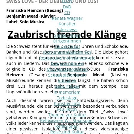
SWISS LOVE – DER LIEBE LEID UND LUST
Buch
DVD
Franziska Heinzen (Gesang)
CD
Benjamin Mead (Klavier)
Renate Wagner
Label: Solo Musica
Künstler
Interviews
Zaubrisch fremde Klänge
SängerInnen
DirigentInnen
Die Schweiz steht für viele Dinge, für Uhren und Schokolade,
TänzerInnen
Banken und Käse, Berge und Wilhelm Tell. Die Liebe gehört
InstrumentalsolistInnen
eigentlich nicht primär dazu, aber dennoch kommt sie vor –
Regisseure/Intendanten-etc
auch in Liedern. Das beweist nun eine ebenso schöne wie
KomponistInnen
originelle CD des bewährten Klassik-Duos
Franziska
MusikpädagogInnen
Heinzen
(Gesang) und
Benjamin Mead
(Klavier).
SchauspielerInnen
Musikfreunde kennen die beiden längst, sie haben schon
Jubilaeen
drei CDs heraus gebracht, alle mit dem Stempel des
Geburtstage
Ungewöhnlichen versehen.
In memoriam
Todestage
Auch diesmal waren sie auf Entdeckungsreise, denn
Künstler-Info
Musikfreunde, die der Schweiz nicht besonders verbunden
Feuilleton
sind, werden weder die unter dem Titel „Swiss Love“
Themen zur Kultur
gebotenen Komponisten noch die hinreißenden Schweizer
Reflexionen Wr. Staatsoper
Volkslieder kennen, die hier präsentiert werden. Das liegt an
Reflexionen
einer gewissen Isolation, die sich dieses viersprachige
Reise und Kultur