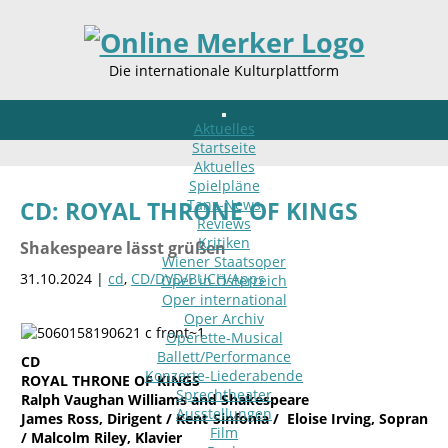
Die internationale Kulturplattform
Aktuelles
Startseite
Aktuelles
Spielpläne
Tanz-News
CD: ROYAL THRONE OF KINGS
Reviews
Kritiken
Shakespeare lässt grüßen
Wiener Staatsoper
31.10.2024 |
cd
,
CD/DVD/BUCH/Apps
Oper in Österreich
Oper international
Oper Archiv
Operette-Musical
Ballett/Performance
CD
Konzerte-Liederabende
ROYAL THRONE OF KINGS
Sprechtheater
Ralph Vaughan Williams and Shakespeare
Ausstellungen
James Ross, Dirigent / Kent Sinfonia / Eloise Irving, Sopran
Film
/ Malcolm Riley, Klavier