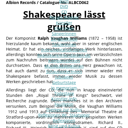
Buch
Albion Records / Catalogue No: ALBCD062
DVD
Shakespeare lässt
CD
Renate Wagner
Künstler
grüßen
Interviews
SängerInnen
Der Komponist
Ralph Vaughan Williams
(1872 – 1958) ist
DirigentInnen
hierzulande kaum bekannt, wohl aber in seiner englischen
TänzerInnen
Heimat. Er hat ein reiches, vielfältiges Werk hinterlassen,
InstrumentalsolistInnen
allerdings konnten sich seine Opern (was am verlässlichsten
Regisseure/Intendanten-etc
zum Nachruhm beitragen würde) auf den Bühnen nicht
KomponistInnen
durchsetzen. Dass er den Briten ans Herz gewachsen ist,
MusikpädagogInnen
hat auch damit zu tun, dass er sich immer wieder mit
SchauspielerInnen
Shakespeare befasst, immer wieder Musik zu dessen
Jubilaeen
Werken geschrieben hat.
Geburtstage
In memoriam
Allerdings liegt der CD, die nun in knapp eineinviertel
Todestage
Stunden den „Royal Throne of Kings“ beschwört, viel
Künstler-Info
Recherche zugrunde. Denn manches ist in den Archiven
Feuilleton
versunken, zum Beispiel die Musik, die Vaughan Williams
Themen zur Kultur
1912 und 1913 auf Einladung des Memorial Theatre at
Reflexionen Wr. Staatsoper
Stratford-upon-Avon zu mehreren dort gespielten Werken
Reflexionen
komponierte, vordringlich Königsdramen. Richard II.,
Reise und Kultur
Richard III., Heinrich IV. und Heinrich V. sind auf der CD