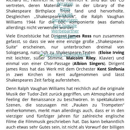
Apropos
vertreten, deren Material man in der Library of the
Fotos
Shakespeare Birthplace Trust fand und hervorholte.
Kontakt
Desgleichen „Shakespeare-Musik“, die Ralph Vaughan
Bestellungen
Williams 1944 für die BBC komponierte (was damals
Ihre Spende
allerdings nicht verwendet wurde).
Werbepartner
Viele Einzelstücke hat Dirigent
James Ross
nun zusammen
Impressum
gefasst, so dass sie wie eine einzige große „Shakespeare-
Suite“ erscheinen, nur unterbrochen dreimal von
Sologesang, natürlich zu Shakespeare-Texten (
Eloise Irving
mit leichter, süßer Stimme,
Malcolm Riley
, Klavier) und
einmal von einer Chor-Passage (
Albion Singers
). Dirigent
James Ross hat das Werk mit dem Orchester
Kent Sinfonia
in zwei Kirchen in Kent aufgenommen und lässt
Shakespeares Zeit farbig auferstehen.
Denn Ralph Vaughan Williams hat reichlich auf die originale
Musik der Tudor-Zeit zurück gegriffen, um Atmosphäre und
Feeling der Renaissance zu beschwören. In spektakulären
Szenen, die sozusagen mit „Pauken zu Trompeten“
einherkommen, merkt man allerdings auch, dass er in den
vierziger und fünfziger Jahren für zahlreiche englische
Filme die Filmmusik geschrieben hat. Das kann bekanntlich
auch etwas sehr Gutes sein, ist nicht als Vorwurf der billigen