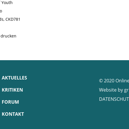
f Youth
io
ds, CKD781
e drucken
AKTUELLES
© 2020 Onlin
KRITIKEN
Website by
gr
DATENSCHUT
FORUM
KONTAKT