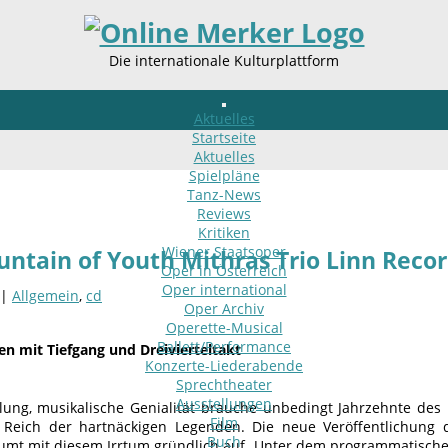
Die internationale Kulturplattform
Aktuelles
Startseite
Aktuelles
Spielpläne
Tanz-News
Reviews
Kritiken
Wiener Staatsoper
untain of Youth Mithras Trio Linn Reco
Oper in Österreich
Oper international
 |
Allgemein
,
cd
Oper Archiv
Operette-Musical
Ballett/Performance
n mit Tiefgang und Dreivierteltakt
Konzerte-Liederabende
Sprechtheater
Ausstellungen
llung, musikalische Genialität brauche unbedingt Jahrzehnte des
Film
 Reich der hartnäckigen Legenden. Die neue Veröffentlichung 
Buch
umt mit diesem Irrtum gründlich auf. Unter dem programmatischen