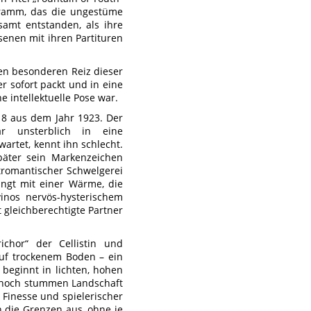
gramm, das die ungestüme
esamt entstanden, als ihre
senen mit ihren Partituren
en besonderen Reiz dieser
r sofort packt und in eine
e intellektuelle Pose war.
 8 aus dem Jahr 1923. Der
r unsterblich in eine
artet, kennt ihn schlecht.
später sein Markenzeichen
tromantischer Schwelgerei
ingt mit einer Wärme, die
vinos nervös-hysterischem
 gleichberechtigte Partner
ichor“ der Cellistin und
auf trockenem Boden – ein
beginnt in lichten, hohen
er noch stummen Landschaft
 Finesse und spielerischer
an die Grenzen aus, ohne je