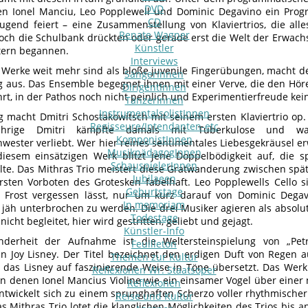
DVD
en Ionel Manciu, Leo Popplewell und Dominic Degavino ein Pro
CD
Jugend feiert – eine Zusammenstellung von Klaviertrios, die all
Renate Wagner
och die Schulbank drückten oder gerade erst die Welt der Erwach
Künstler
tern begannen.
Interviews
 Werke weit mehr sind als bloße juvenile Fingerübungen, macht d
SängerInnen
g aus. Das Ensemble begegnet ihnen mit einer Verve, die den Höre
DirigentInnen
rt, in der Pathos noch nicht peinlich und Experimentierfreude kein
TänzerInnen
InstrumentalsolistInnen
 macht Dmitri Schostakowitsch mit seinem ersten Klaviertrio op.
Regisseure/Intendanten-etc
jährige Dmitri kämpfte damals mit Tuberkulose und wa
KomponistInnen
wester verliebt. Wer hier reines sentimentales Liebesgekräusel erw
MusikpädagogInnen
iesem einsätzigen Werk blitzt jene Doppelbödigkeit auf, die 
SchauspielerInnen
lte. Das Mithras Trio meistert diese Gratwanderung zwischen spä
Jubilaeen
sten Vorboten des Grotesken fabelhaft. Leo Popplewells Cello s
Geburtstage
n Frost vergessen lässt, nur um kurz darauf von Dominic Dega
In memoriam
t jäh unterbrochen zu werden. Die drei Musiker agieren als absolut
Todestage
 nicht begleitet, hier wird gestritten, geliebt und gejagt.
Künstler-Info
nderheit der Aufnahme ist die Weltersteinspielung von „Petr
Feuilleton
n Joy Lisney. Der Titel bezeichnet den erdigen Duft von Regen 
Themen zur Kultur
das Lisney auf faszinierende Weise in Töne übersetzt. Das Werk 
Reflexionen Wr. Staatsoper
 in denen Ionel Mancius Violine wie ein einsamer Vogel über ein
Reflexionen
 entwickelt sich zu einem sprunghaften Scherzo voller rhythmischer
Reise und Kultur
s Mithras Trio lotet die klanglichen Möglichkeiten des Trios bis 