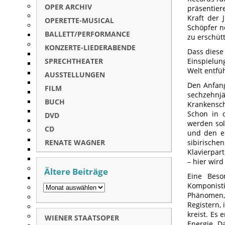
OPER ARCHIV
präsentier
Kraft der 
OPERETTE-MUSICAL
Schöpfer n
BALLETT/PERFORMANCE
zu erschüt
KONZERTE-LIEDERABENDE
Dass diese
SPRECHTHEATER
Einspielun
Welt entfüh
AUSSTELLUNGEN
Den Anfang
FILM
sechzehn
BUCH
Krankensch
Schon in d
DVD
werden sol
CD
und den er
RENATE WAGNER
sibirische
Klavierpar
– hier wird
Ältere Beiträge
Eine Beso
Komponisti
Phänomen, 
Registern,
kreist. Es
WIENER STAATSOPER
Energie. Da