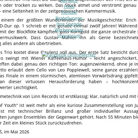
Apropos
 oder trocken zu wirken. Das Stück atmet und verströmt genau je
Fotos
 – eine Seltenheit in der zeitgenössischen Kammermusik.
Kontakt
Bestellungen
 einem der größten Wunderkinder der Musikgeschichte: Erich
Ihre Spende
o D-Dur op. 1 schrieb er mit gerade einmal zwölf Jahren! Währen
Werbepartner
mit der Blockflöte kämpften, goss Korngold die ganze orchestrale 
Impressum
rmusikwerk. Dass Gustav Mahler ihn als Genie bezeichnete
 alles andere als übertrieben.
s Trio kostet diese Opulenz voll aus. Der erste Satz besticht durc
zo swingt mit Wiener Kaffeehaus-Humor – leicht angeschickert
effen dabei genau den richtigen Ton: augenzwinkernd, ohne je in
tto erlaubt dem Cello von Leo Popplewell, seine ganze erzähler
s Finale in einem stürmischen, atemlosen Vorwärtsdrang gipfel
an dieser virtuosen Herausforderung haben – hochkonzen
erter Leichtigkeit.
metechnik von Linn Records ist erstklassig: klar, natürlich und mi
of Youth“ ist weit mehr als eine kuriose Zusammenstellung von 
ist mit technischer Brillanz und großer individueller Auss
en jungen Ensembles der Gegenwart gehört. Nach 55 Minuten ble
r Zeit ein kleines Stück zurückzudrehen.
ß, im Mai 2026