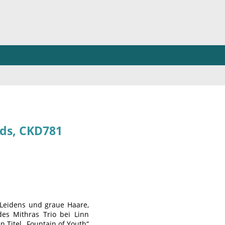
rds, CKD781
 Leidens und graue Haare,
des Mithras Trio bei Linn
 Titel „Fountain of Youth“