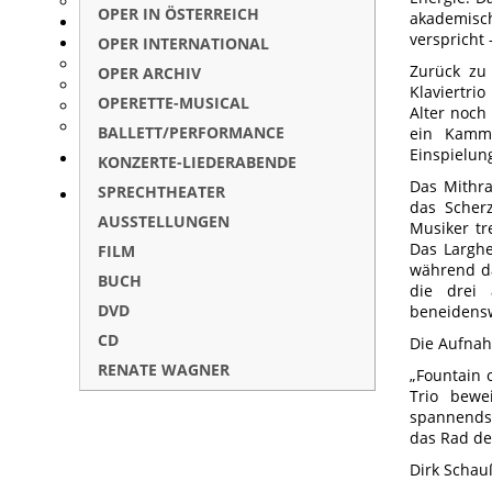
OPER IN ÖSTERREICH
akademisch
verspricht
OPER INTERNATIONAL
Zurück zu
OPER ARCHIV
Klaviertri
OPERETTE-MUSICAL
Alter noch 
BALLETT/PERFORMANCE
ein Kamme
Einspielung
KONZERTE-LIEDERABENDE
Das Mithra
SPRECHTHEATER
das Scher
AUSSTELLUNGEN
Musiker tr
Das Larghe
FILM
während da
BUCH
die drei 
DVD
beneidensw
CD
Die Aufnah
RENATE WAGNER
„Fountain 
Trio bewe
spannendst
das Rad de
Dirk Schau