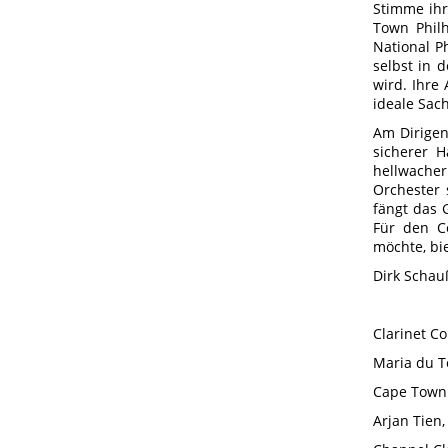
Stimme ihr
Town Philh
National P
selbst in 
wird. Ihre 
ideale Sach
Am Dirigen
sicherer H
hellwacher
Orchester 
fängt das 
Für den Co
möchte, bi
Dirk Schau
Clarinet Co
Maria du To
Cape Town 
Arjan Tien,