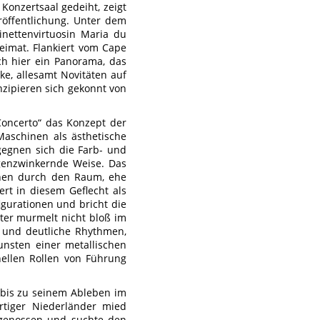
Konzertsaal gedeiht, zeigt
röffentlichung. Unter dem
rinettenvirtuosin Maria du
Heimat. Flankiert vom Cape
ch hier ein Panorama, das
e, allesamt Novitäten auf
nzipieren sich gekonnt von
Concerto“ das Konzept der
aschinen als ästhetische
gegnen sich die Farb- und
genzwinkernde Weise. Das
ichen durch den Raum, ehe
ert in diesem Geflecht als
igurationen und bricht die
ester murmelt nicht bloß im
e und deutliche Rhythmen,
unsten einer metallischen
onellen Rollen von Führung
 bis zu seinem Ableben im
ürtiger Niederländer mied
itgenossen und suchte den