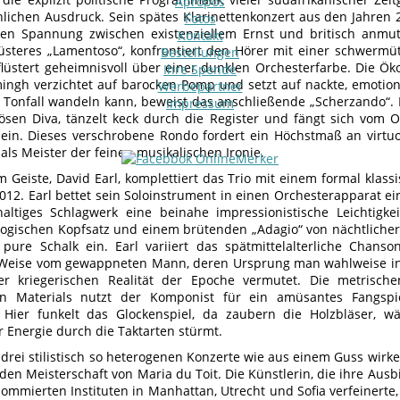
Apropos
nlichen Ausdruck. Sein spätes Klarinettenkonzert aus den Jahren 
Fotos
en Spannung zwischen existenziellem Ernst und britisch anm
Kontakt
düsteres „Lamentoso“, konfrontiert den Hörer mit einer schwermü
Bestellungen
 flüstert geheimnisvoll über einer dunklen Orchesterfarbe. Die Ök
Ihre Spende
ingh verzichtet auf barocken Pomp und setzt auf nackte, emotiona
Werbepartner
r Tonfall wandeln kann, beweist das anschließende „Scherzando“. H
Impressum
iösen Diva, tänzelt keck durch die Register und fängt sich vom 
ein. Dieses verschrobene Rondo fordert ein Höchstmaß an virtuos
ls Meister der feinen musikalischen Ironie.
m Geiste, David Earl, komplettiert das Trio mit einem formal klas
012. Earl bettet sein Soloinstrument in einen Orchesterapparat ein
altiges Schlagwerk eine beinahe impressionistische Leichtigk
alogischen Kopfsatz und einem brütenden „Adagio“ von nächtliche
 pure Schalk ein. Earl variiert das spätmittelalterliche Chan
Weise vom gewappneten Mann, deren Ursprung man wahlweise in
er kriegerischen Realität der Epoche vermutet. Die metrisch
hen Materials nutzt der Komponist für ein amüsantes Fangspi
 Hier funkelt das Glockenspiel, da zaubern die Holzbläser, w
 Energie durch die Taktarten stürmt.
 drei stilistisch so heterogenen Konzerte wie aus einem Guss wirke
den Meisterschaft von Maria du Toit. Die Künstlerin, die ihre Aus
ommierten Instituten in Manhattan, Utrecht und Sofia verfeinerte, 