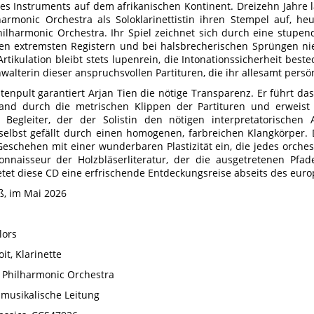
es Instruments auf dem afrikanischen Kontinent. Dreizehn Jahre 
armonic Orchestra als Soloklarinettistin ihren Stempel auf, he
hilharmonic Orchestra. Ihr Spiel zeichnet sich durch eine stupe
den extremsten Registern und bei halsbrecherischen Sprüngen ni
Artikulation bleibt stets lupenrein, die Intonationssicherheit beste
walterin dieser anspruchsvollen Partituren, die ihr allesamt persö
tenpult garantiert Arjan Tien die nötige Transparenz. Er führt da
and durch die metrischen Klippen der Partituren und erweist 
 Begleiter, der der Solistin den nötigen interpretatorischen
selbst gefällt durch einen homogenen, farbreichen Klangkörper. 
Geschehen mit einer wunderbaren Plastizität ein, die jedes orches
nnaisseur der Holzbläserliteratur, der die ausgetretenen Pfa
etet diese CD eine erfrischende Entdeckungsreise abseits des eur
ß, im Mai 2026
lors
it, Klarinette
Philharmonic Orchestra
 musikalische Leitung