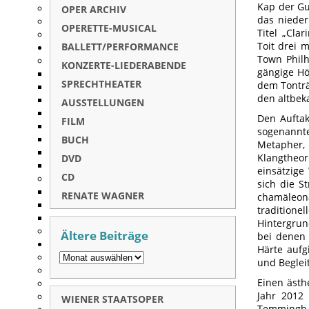
Kap der Gu
OPER ARCHIV
das nieder
OPERETTE-MUSICAL
Titel „Cla
Toit drei 
BALLETT/PERFORMANCE
Town Philh
KONZERTE-LIEDERABENDE
gängige Hö
SPRECHTHEATER
dem Tonträ
den altbek
AUSSTELLUNGEN
Den Auftak
FILM
sogenannt
BUCH
Metapher, 
Klangtheo
DVD
einsätzige
CD
sich die S
RENATE WAGNER
chamäleona
traditionel
Hintergrun
Ältere Beiträge
bei denen 
Härte aufg
und Beglei
Einen ästh
Jahr 2012 
WIENER STAATSOPER
Temmingh d