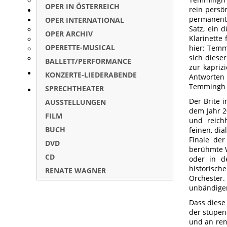
OPER IN ÖSTERREICH
rein persö
permanent
OPER INTERNATIONAL
Satz, ein 
OPER ARCHIV
Klarinette
OPERETTE-MUSICAL
hier: Temm
sich diese
BALLETT/PERFORMANCE
zur kapriz
KONZERTE-LIEDERABENDE
Antworten 
Temmingh a
SPRECHTHEATER
Der Brite i
AUSSTELLUNGEN
dem Jahr 2
FILM
und reichh
BUCH
feinen, di
Finale der
DVD
berühmte 
CD
oder in d
historisc
RENATE WAGNER
Orchester.
unbändiger
Dass diese
der stupen
und an ren