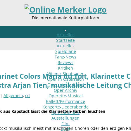
Die internationale Kulturplattform
Aktuelles
Startseite
Aktuelles
Spielpläne
Tanz-News
Reviews
Kritiken
Wiener Staatsoper
arinet Colors Maria du Toit, Klarinett
Oper in Österreich
tra Arjan Tien, musikalische Leitung C
Oper international
Oper Archiv
 |
Allgemein
,
cd
Operette-Musical
Ballett/Performance
Konzerte-Liederabende
 aus Kapstadt lässt die Klarinetten-Farben leuchten
Sprechtheater
Ausstellungen
Film
lockt musikalisch meist mit mächtigen Chören oder den erdigen R
Buch