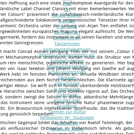
ten Hoffnung auch eine vitale, hochkomplexe Avantgarde für den 
DVD
ländische Label Channel Classics mit einer bemerkenswerten Ve
CD
rinet Colours“ präsentiert die südafrikanisch-niederländische Kla
Renate Wagner
maßgeschneiderte Solokonzerte zeitgenössischer Tonsetzer ihrer 
Künstler
armonic Orchestra unter der Leitung von Arjan Tien entfaltet si
Interviews
rgewohnheiten europäischer Prägung elegant aufmischt. Die Werk
SängerInnen
germarkt, fordern das Instrument in all seinen Facetten und ema
DirigentInnen
annten Genregrenzen.
TänzerInnen
InstrumentalsolistInnen
t macht Conrad Asman, Jahrgang 1996, der mit seinem „Colour 
Regisseure/Intendanten-etc
en Mechanomorphie untersucht. Asman nutzt die Struktur von M
KomponistInnen
um rein menschliche, organische Affekte zu generieren. Hier be
MusikpädagogInnen
rien von Isaac Newton und Johann Wolfgang von Goethe auf au
SchauspielerInnen
 Werk hebt im feinsten Pianissimo an: Virtuelle Windböen stre
Jubilaeen
treichernoten aus dem Nichts heranschleichen. Die Klarinette agi
Geburtstage
rtiger Akteur. Sie wirft sich in furiose, überbordende Holzbläserf
In memoriam
le Hierarchie zwischen Solist und Kollektiv rigoros auf. Das Orch
Todestage
d, sondern zwingt die Solistin in dichte, akkordische Mehrkläng
Künstler-Info
das Instrument seine ureigene lyrische Natur phasenweise zug
Feuilleton
ibt. Ein Bravourstück intellektueller Spielfreude, das die traditi
Themen zur Kultur
tung genüsslich torpediert.
Reflexionen Wr. Staatsoper
etischen Gegenpol bildet das Schaffen von Roelof Temmingh, der
Reflexionen
als einflussreicher Ordinarius in Stellenbosch lehrte. Als geb
Reise und Kultur
ie explizit politische Programmatik vieler südafrikanischer Ze