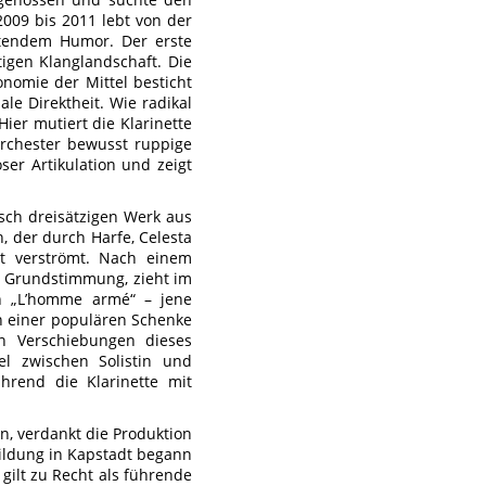
2009 bis 2011 lebt von der
utendem Humor. Der erste
tigen Klanglandschaft. Die
onomie der Mittel besticht
le Direktheit. Wie radikal
ier mutiert die Klarinette
Orchester bewusst ruppige
er Artikulation und zeigt
sisch dreisätzigen Werk aus
, der durch Harfe, Celesta
eit verströmt. Nach einem
r Grundstimmung, zieht im
son „L’homme armé“ – jene
 einer populären Schenke
en Verschiebungen dieses
el zwischen Solistin und
ährend die Klarinette mit
n, verdankt die Produktion
bildung in Kapstadt begann
gilt zu Recht als führende