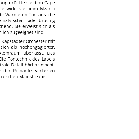
lang drückte sie dem Cape
ute wirkt sie beim Mzansi
nde Wärme im Ton aus, die
emals scharf oder brüchig
chend. Sie erweist sich als
nlich zugeeignet sind.
s Kapstädter Orchester mit
sich als hochengagierter,
 Atemraum überlässt. Das
Die Tontechnik des Labels
trale Detail hörbar macht.
de der Romantik verlassen
opäischen Mainstreams.