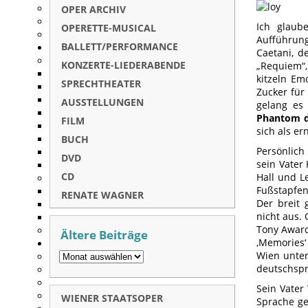
OPER ARCHIV
Ich glaub
OPERETTE-MUSICAL
Aufführung
BALLETT/PERFORMANCE
Caetani, d
KONZERTE-LIEDERABENDE
„Requiem“,
kitzeln Em
SPRECHTHEATER
Zucker für
AUSSTELLUNGEN
gelang es
Phantom 
FILM
sich als er
BUCH
Persönlich 
DVD
sein Vater
CD
Hall und L
Fußstapfen
RENATE WAGNER
Der breit 
nicht aus.
Tony Award
Ältere Beiträge
‚Memories‘
Wien unter
deutschspra
Sein Vater
WIENER STAATSOPER
Sprache ge