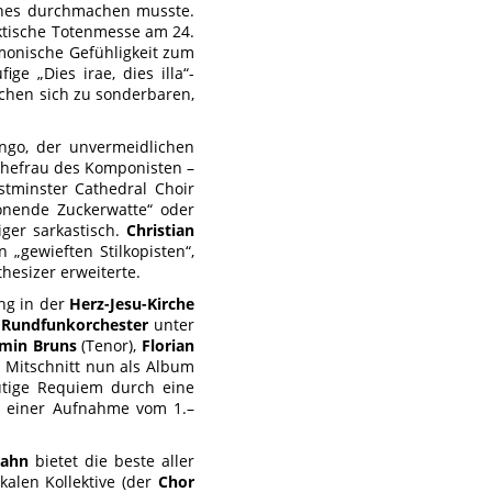
ches durchmachen musste.
ektische Totenmesse am 24.
monische Gefühligkeit zum
ige „Dies irae, dies illa“-
chen sich zu sonderbaren,
ingo, der unvermeidlichen
Ehefrau des Komponisten –
tminster Cathedral Choir
önende Zuckerwatte“ oder
ger sarkastisch.
Christian
„gewieften Stilkopisten“,
hesizer erweiterte.
ng in der
Herz-Jesu-Kirche
Rundfunkorchester
unter
min Bruns
(Tenor),
Florian
n Mitschnitt nun als Album
ütige Requiem durch eine
 einer Aufnahme vom 1.–
Hahn
bietet die beste aller
kalen Kollektive (der
Chor