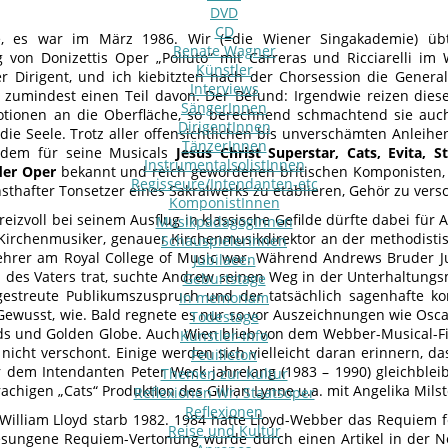
DVD
CD
e, es war im März 1986. Wir (=die Wiener Singakademie) übt
Renate Wagner
 von Donizettis Oper „Poliuto“ mit Carreras und Ricciarelli im
Künstler
er Dirigent, und ich kiebitzten nach der Chorsession die Gener
Interviews
 zumindest einen Teil davon. Der Befund: Irgendwie reizen dies
SängerInnen
otionen an die Oberfläche, so berechnend schmachtend sie auch
DirigentInnen
 die Seele. Trotz aller offensichtlichen bis unverschämten Anleih
TänzerInnen
 dem für seine Musicals
Jesus Christ Superstar, Cats, Evita, S
InstrumentalsolistInnen
der Oper
bekannt und reich gewordenen britischen Komponisten,
Regisseure/Intendanten-etc
nsthafter Tonsetzer eines Sakralwerks zu etablieren, Gehör zu vers
KomponistInnen
reizvoll bei seinem Ausflug in klassische Gefilde dürfte dabei fü
MusikpädagogInnen
 Kirchenmusiker, genauer Kirchenmusikdirektor an der methodisti
SchauspielerInnen
ehrer am Royal College of Music war. Während Andrews Bruder Juli
Jubilaeen
 des Vaters trat, suchte Andrew seinen Weg in der Unterhaltungs
Geburtstage
gestreute Publikumszuspruch und der tatsächlich sagenhafte ko
In memoriam
 Gewusst, wie. Bald regnete es nur so vor Auszeichnungen wie Os
Todestage
s und Golden Globe. Auch Wien blieb von dem Webber-Musical-F
Künstler-Info
 nicht verschont. Einige werden sich vielleicht daran erinnern, d
Feuilleton
 dem Intendanten Peter Weck jahrelang (1983 – 1990) gleichble
Themen zur Kultur
chigen „Cats“ Produktion des Gillian Lynne u.a. mit Angelika Milste
Reflexionen Wr. Staatsoper
Reflexionen
 William Lloyd starb 1982. 1984 hatte Lloyd-Webber das Requiem fer
Reise und Kultur
sungene Requiem-Vertonung wurde durch einen Artikel in der N