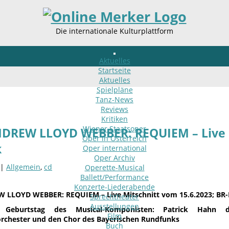
Die internationale Kulturplattform
Aktuelles
Startseite
Aktuelles
Spielpläne
Tanz-News
Reviews
Kritiken
Wiener Staatsoper
DREW LLOYD WEBBER: REQUIEM – Live Mi
Oper in Österreich
k
Oper international
Oper Archiv
 |
Allgemein
,
cd
Operette-Musical
Ballett/Performance
Konzerte-Liederabende
 LLOYD WEBBER: REQUIEM – Live Mitschnitt vom 15.6.2023; BR-
Sprechtheater
Ausstellungen
Geburtstag des Musical-Komponisten: Patrick Hahn di
Film
rchester und den Chor des Bayerischen Rundfunks
Buch