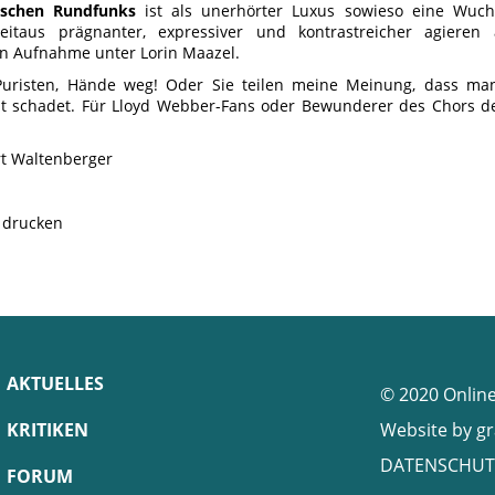
ischen Rundfunks
ist als unerhörter Luxus sowieso eine Wuc
weitaus prägnanter, expressiver und kontrastreicher agieren 
en Aufnahme unter Lorin Maazel.
Puristen, Hände weg! Oder Sie teilen meine Meinung, dass m
ht schadet. Für Lloyd Webber-Fans oder Bewunderer des Chors 
rt Waltenberger
e drucken
AKTUELLES
© 2020 Onlin
KRITIKEN
Website by
gr
DATENSCHUT
FORUM