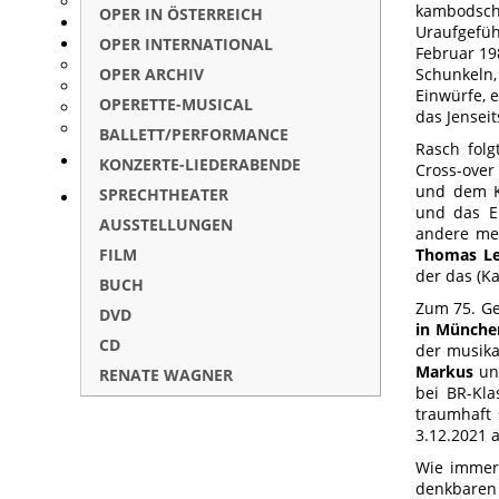
kambodsch
OPER IN ÖSTERREICH
Uraufgefüh
OPER INTERNATIONAL
Februar 19
OPER ARCHIV
Schunkeln, 
Einwürfe, 
OPERETTE-MUSICAL
das Jensei
BALLETT/PERFORMANCE
Rasch folg
KONZERTE-LIEDERABENDE
Cross-over
und dem Kn
SPRECHTHEATER
und das E
AUSSTELLUNGEN
andere meh
FILM
Thomas Le
der das (K
BUCH
Zum 75. Ge
DVD
in Münche
CD
der musika
Markus
u
RENATE WAGNER
bei BR-Kl
traumhaft
3.12.2021 
Wie immer
denkbaren 