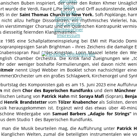
Apropos
anischen Buben inspiriert, der unter den Roten Khmer Unsägli
Fotos
rt wurde die Verdi, Fauré („Pie Jesu“) und Orff ausdünstende, ekl
Kontakt
85 in der
Saint Thomas Church in New York.
Soft-Popklänge, har
Bestellungen
nicht allzu heftige Dissonanzen, ein rhythmisches Vielerlei, häuf
Ihre Spende
ein vierstimmiger Chorsatz und ein Quäntchen Kontrapunkt vermis
Werbepartner
ts diesseitig feiernden Klangmiasmen.
Impressum
te 1985 eine Schallplatteneinspielung bei EMI mit Placido Dom
 sopranpiepsigen Sarah Brightman – ihres Zeichens die damalige 
abensopran Paul Miles-Kingston. Lorin Maazel leitete den Wes
nglish Chamber Orchestra. Die Kritik fand Zueignungen wie „t
r oder weniger boshafte Formulierungen, viel davon nicht weni
itmeir
nennt Lloyd Webber im Booklet schon nachsichtiger einen 
ammer)Orchester um ein großes Schlagwerk, Kirchenorgel und Synt
burtstag des Komponisten gab es am 15. Juni 2023 eine Aufführu
n
mit dem
Chor des Bayerischen Rundfunks
und dem
Münchner 
lischen Leitung von
Patrick Hahn
mit
Soraya Mafi
(Sopran),
Benja
nd
Henrik Brandstetter
vom
Tölzer Knabenchor
als Solisten, dere
assik herausgekommen ist. Ergänzt wird das etwas über 40-min
 schöne Wiedergabe von
Samuel Barbers „Adagio for Strings“
in
aus dem Studio 1 des Bayerischen Rundfunks.
 man die Musik beurteilen mag, die Aufführung unter
Patrick 
klanglichen Welten, zumal die beteiligten instrumentalen wie vo