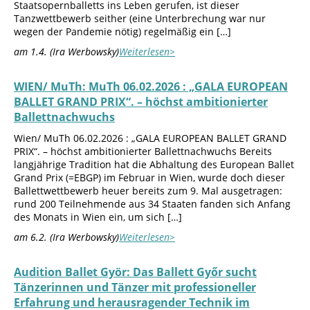
Staatsopernballetts ins Leben gerufen, ist dieser
Tanzwettbewerb seither (eine Unterbrechung war nur
wegen der Pandemie nötig) regelmäßig ein […]
am 1.4. (Ira Werbowsky)
Weiterlesen>
WIEN/ MuTh: MuTh 06.02.2026 : „GALA EUROPEAN
BALLET GRAND PRIX“. – höchst ambitionierter
Ballettnachwuchs
Wien/ MuTh 06.02.2026 : „GALA EUROPEAN BALLET GRAND
PRIX“. – höchst ambitionierter Ballettnachwuchs Bereits
langjährige Tradition hat die Abhaltung des European Ballet
Grand Prix (=EBGP) im Februar in Wien, wurde doch dieser
Ballettwettbewerb heuer bereits zum 9. Mal ausgetragen:
rund 200 Teilnehmende aus 34 Staaten fanden sich Anfang
des Monats in Wien ein, um sich […]
am 6.2. (Ira Werbowsky)
Weiterlesen>
Audition Ballet Györ: Das Ballett Győr sucht
Tänzerinnen und Tänzer mit professioneller
Erfahrung und herausragender Technik im