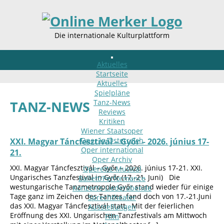
Die internationale Kulturplattform
Aktuelles
Startseite
Aktuelles
Spielpläne
Tanz-News
TANZ-NEWS
Reviews
Kritiken
Wiener Staatsoper
Oper in Österreich
XXI. Magyar Táncfesztivál – Győr – 2026. június 17-
Oper international
21.
Oper Archiv
XXI. Magyar Táncfesztivál – Győr – 2026. június 17-21. XXI.
Operette-Musical
Ungarisches Tanzfestival in Győr (17.-21. Juni) Die
Ballett/Performance
westungarische Tanzmetropole Győr stand wieder für einige
Konzerte-Liederabende
Tage ganz im Zeichen des Tanzes, fand doch von 17.-21.Juni
Sprechtheater
das XXI. Magyar Táncfesztivál statt. Mit der feierlichen
Ausstellungen
Eröffnung des XXI. Ungarischen Tanzfestivals am Mittwoch
Film