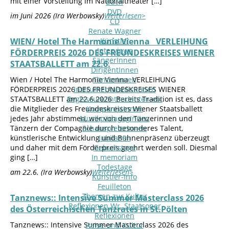
mit einer Vorstellung im Nationaltheater […]
Buch
DVD
im Juni 2026 (Ira Werbowsky)
Weiterlesen>
CD
Renate Wagner
WIEN/ Hotel The Harmonie Vienna VERLEIHUNG
Künstler
Interviews
FÖRDERPREIS 2026 DES FREUNDESKREISES WIENER
SängerInnen
STAATSBALLETT am 22.6.
DirigentInnen
Wien / Hotel The Harmonie Vienna VERLEIHUNG
TänzerInnen
FÖRDERPREIS 2026 DES FREUNDESKREISES WIENER
InstrumentalsolistInnen
STAATSBALLETT am 22.6.2026 Bereits Tradition ist es, dass
Regisseure/Intendanten-etc
die Mitglieder des Freundeskreises Wiener Staatsballett
KomponistInnen
jedes Jahr abstimmen, wer von den Tänzerinnen und
MusikpädagogInnen
Tänzern der Compagnie durch besonderes Talent,
SchauspielerInnen
künstlerische Entwicklung und Bühnenpräsenz überzeugt
Jubilaeen
und daher mit dem Förderpreis geehrt werden soll. Diesmal
Geburtstage
ging […]
In memoriam
Todestage
am 22.6. (Ira Werbowsky)
Weiterlesen>
Künstler-Info
Feuilleton
Themen zur Kultur
Tanznews:: Intensive Summer Masterclass 2026
Reflexionen Wr. Staatsoper
des Österreichischen Tanzrates in St.Pölten
Reflexionen
Tanznews:: Intensive Summer Masterclass 2026 des
Reise und Kultur