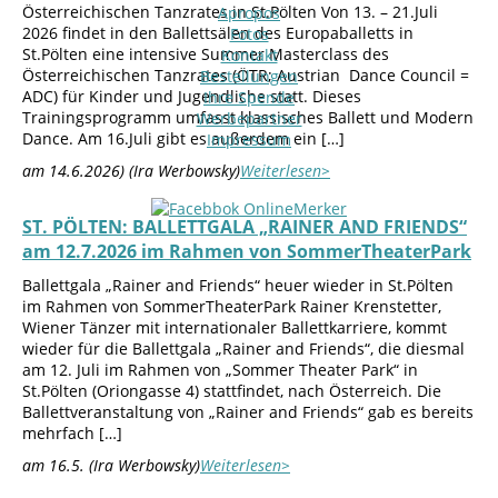
Österreichischen Tanzrates in St.Pölten Von 13. – 21.Juli
Apropos
2026 findet in den Ballettsälen des Europaballetts in
Fotos
St.Pölten eine intensive Summer Masterclass des
Kontakt
Österreichischen Tanzrates (ÖTR; Austrian Dance Council =
Bestellungen
ADC) für Kinder und Jugendliche statt. Dieses
Ihre Spende
Trainingsprogramm umfasst klassisches Ballett und Modern
Werbepartner
Dance. Am 16.Juli gibt es außerdem ein […]
Impressum
am 14.6.2026) (Ira Werbowsky)
Weiterlesen>
ST. PÖLTEN: BALLETTGALA „RAINER AND FRIENDS“
am 12.7.2026 im Rahmen von SommerTheaterPark
Ballettgala „Rainer and Friends“ heuer wieder in St.Pölten
im Rahmen von SommerTheaterPark Rainer Krenstetter,
Wiener Tänzer mit internationaler Ballettkarriere, kommt
wieder für die Ballettgala „Rainer and Friends“, die diesmal
am 12. Juli im Rahmen von „Sommer Theater Park“ in
St.Pölten (Oriongasse 4) stattfindet, nach Österreich. Die
Ballettveranstaltung von „Rainer and Friends“ gab es bereits
mehrfach […]
am 16.5. (Ira Werbowsky)
Weiterlesen>