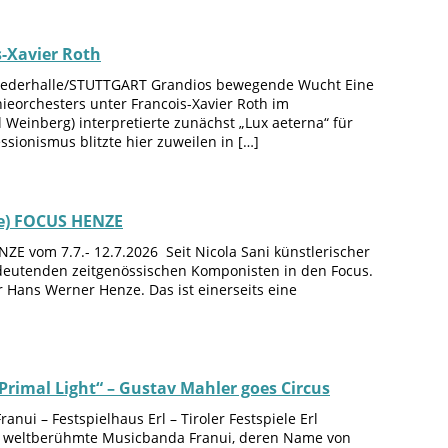
-Xavier Roth
r Liederhalle/STUTTGART Grandios bewegende Wucht Eine
orchesters unter Francois-Xavier Roth im
Weinberg) interpretierte zunächst „Lux aeterna“ für
sionismus blitzte hier zuweilen in […]
e) FOCUS HENZE
 vom 7.7.- 12.7.2026 Seit Nicola Sani künstlerischer
 bedeutenden zeitgenössischen Komponisten in den Focus.
r Hans Werner Henze. Das ist einerseits eine
Primal Light“ – Gustav Mahler goes Circus
anui – Festspielhaus Erl – Tiroler Festspiele Erl
e weltberühmte Musicbanda Franui, deren Name von