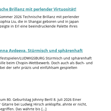
he Brillanz mit perlender Virtuosität!
rl-Sommer 2026 Technische Brillanz mit perlender
 Sophia Liu, die in Shangai geboren und in Japan
zeigte in Erl eine beeindruckende Palette ihres
anna Avdeeva. Stürmisch und sphärenhaft
ossfestspielen/LUDWIGSBURG Stürmisch und sphärenhaft
aille beim Chopin-Wettbewerb. Doch auch als Bach- und
 bei der sehr präzis und einfühlsam gespielten
80. Geburtstag Johnny Bertl 8. Juli 2026 Einer
Gitarre bei Ludwig Hirsch anklopfte, ahnte er nicht,
griffen. Das währte bis […]