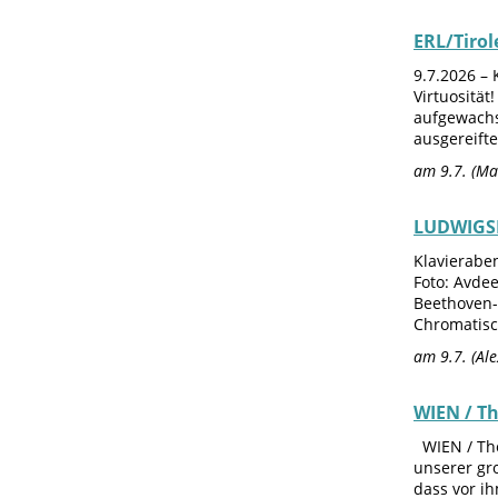
ERL/Tirol
9.7.2026 – 
Virtuosität
aufgewachse
ausgereift
am 9.7. (Ma
LUDWIGSB
Klavierabe
Foto: Avde
Beethoven-I
Chromatisc
am 9.7. (Al
WIEN / T
WIEN / The
unserer gro
dass vor i