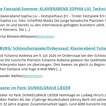
er Festspiel-Sommer: KLAVIERABEND SOPHIA LIU. Technisc
Klavierabend Sophia Liu – Festspielhaus Erl – Tiroler Festspiele E
! Sophia Liu. Foto: Scheffold-Media Die junge kanadische Pianisten
n ist und bereits zu den international gefragten Künstlern zählt, 
en Könnens. Die […]
risa Altmann-Althausen)
Weiterlesen>
URG/ Schlossfestspiele/Ordenssaal: Klavierabend Yuli
nd Yulianna Avdeeva am 9. Juli 2026 im Ordenssaal bei den Schl
eva Die russische Pianistin Yulianna Avdeeva gewann die Goldmed
nterpretin kann sie überzeugen. Dies bewies sie gleich zu Beginn
hen Fantasie und Fuge d-Moll BWV […]
exander Walther)
Weiterlesen>
heater im Park: DUNKELGRAUE LIEDER
ater im Park: DUNKELGRAUE LIEDER Hommage an Ludwig Hirsch zum 
ßen Poeten Als der 21jährige Musikstudent Johnny Bertl mit seiner 
hm 32 Jahre engster Zusammenarbeit lagen, rund 4000 Konzerte inbe