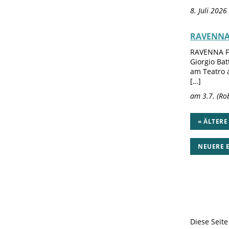
8. Juli 202
RAVENNA/ 
RAVENNA FE
Giorgio Bat
am Teatro a
[…]
am 3.7. (Ro
« ÄLTERE
NEUERE E
Diese Seit