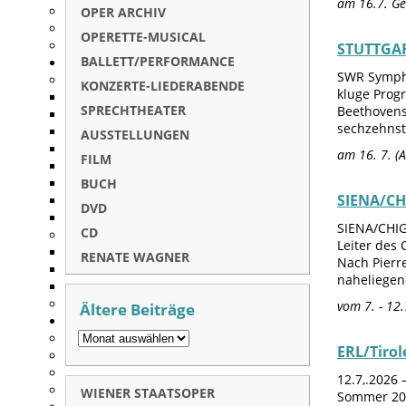
am 16.7. Ge
OPER ARCHIV
OPERETTE-MUSICAL
STUTTGAR
BALLETT/PERFORMANCE
SWR Sympho
KONZERTE-LIEDERABENDE
kluge Prog
SPRECHTHEATER
Beethovens
sechzehnsti
AUSSTELLUNGEN
am 16. 7. (
FILM
BUCH
SIENA/CH
DVD
SIENA/CHIG
CD
Leiter des 
RENATE WAGNER
Nach Pierre
naheliegen
vom 7. - 12.
Ältere Beiträge
ERL/Tirol
12.7,.2026 
WIENER STAATSOPER
Sommer 202