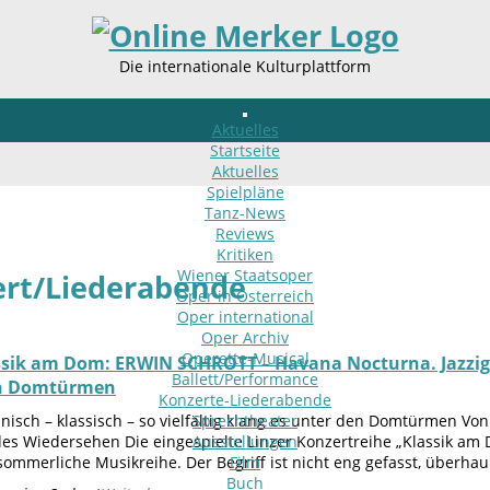
Die internationale Kulturplattform
Aktuelles
Startseite
Aktuelles
Spielpläne
Tanz-News
Reviews
Kritiken
Wiener Staatsoper
rt/Liederabende
Oper in Österreich
Oper international
Oper Archiv
Operette-Musical
sik am Dom: ERWIN SCHROTT – Havana Nocturna. Jazzig – s
Ballett/Performance
en Domtürmen
Konzerte-Liederabende
anisch – klassisch – so vielfältig klang es unter den Domtürmen Von 
Sprechtheater
s Wiedersehen Die eingespielte Linzer Konzertreihe „Klassik am D
Ausstellungen
 sommerliche Musikreihe. Der Begriff ist nicht eng gefasst, überh
Film
Buch