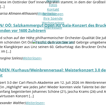
Apropos
iese im Osttiroler Dorf Innervillgraten stammt, in dem der Großte
Fotos
 […]
Kontakt
arisa Altmann-Althausen)
Weiterlesen>
Bestellungen
Ihre Spende
Werbepartner
 OÖ: Salzkammergut-Open-Air Gala-Konzert des Bruckn
Impressum
nden vor 1600 Zuhörern
nd schon auf der Höhe philharmonischer Orchester-Qualität Die J
m schönsten Ort Österreichs, dem von See und Gebirge umgebenen 
e Klangkörper aus Linz seinen 60. Geburtstag: das Bruckner Orches
t im […]
eorgina Szeless)
Weiterlesen>
DEN /Kurhaus/Weinbrennersaal: Meisterkonzert 3.0 der C
ät
zert 3.0 der Carl-Flesch-Akademie am 12. Juli 2026 im Weinbrenn
 Ein „Highlight“ wie jedes Jahr! Wieder konnten viele Talente bei 
Anfang begeisterten Johannes Schöne (21), Jascha Krams (24) und 
virtuosen Konzert […]
lexander Walther)
Weiterlesen>