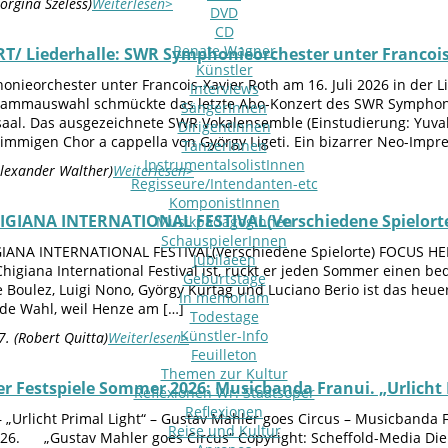
orgina Szeless)
Weiterlesen>
DVD
CD
Renate Wagner
T/ Liederhalle: SWR Symphonieorchester unter Francois
Künstler
nieorchester unter Francois-Xavier Roth am 16. Juli 2026 in de
Interviews
rammauswahl schmückte das letzte Abo-Konzert des SWR Symphonie
SängerInnen
aal. Das ausgezeichnete SWR Vokalensemble (Einstudierung: Yuval 
DirigentInnen
mmigen Chor a cappella von György Ligeti. Ein bizarrer Neo-Impres
TänzerInnen
InstrumentalsolistInnen
Alexander Walther)
Weiterlesen>
Regisseure/Intendanten-etc
KomponistInnen
IGIANA INTERNATIONAL FESTIVAL(Verschiedene Spielort
MusikpädagogInnen
SchauspielerInnen
IANA INTERNATIONAL FESTIVAL(Verschiedene Spielorte) FOCUS HENZE
Jubilaeen
Chigiana International Festival ist, rückt er jeden Sommer einen
Geburtstage
 Boulez, Luigi Nono, György Kurtag und Luciano Berio ist das heue
In memoriam
de Wahl, weil Henze am […]
Todestage
Künstler-Info
7. (Robert Quitta)
Weiterlesen>
Feuilleton
Themen zur Kultur
er Festspiele Sommer 2026: Musicbanda Franui. „Urlicht 
Reflexionen Wr. Staatsoper
Reflexionen
– „Urlicht Primal Light“ – Gustav Mahler goes Circus – Musicbanda Fr
Reise und Kultur
6. „Gustav Mahler goes Circus“ Copyright: Scheffold-Media Di