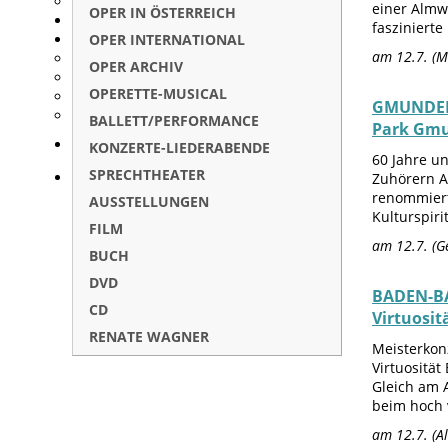
einer Almw
OPER IN ÖSTERREICH
faszinierte
OPER INTERNATIONAL
am 12.7. (M
OPER ARCHIV
OPERETTE-MUSICAL
GMUNDEN/
BALLETT/PERFORMANCE
Park Gmu
KONZERTE-LIEDERABENDE
60 Jahre u
SPRECHTHEATER
Zuhörern A
renommiert
AUSSTELLUNGEN
Kulturspiri
FILM
am 12.7. (G
BUCH
DVD
BADEN-BA
CD
Virtuosit
RENATE WAGNER
Meisterkon
Virtuosität
Gleich am 
beim hoch 
am 12.7. (A