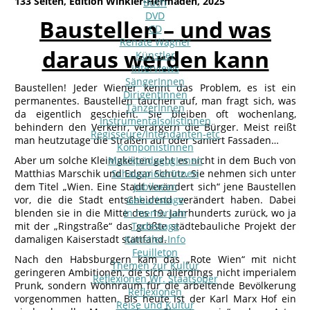
133 Seiten, Edition Winkler-Hermaden, 2025
Buch
DVD
Baustellen – und was
CD
Renate Wagner
daraus werden kann
Künstler
Interviews
SängerInnen
Baustellen! Jeder Wiener kennt das Problem, es ist ein
DirigentInnen
permanentes. Baustellen tauchen auf, man fragt sich, was
TänzerInnen
da eigentlich geschieht. Sie bleiben oft wochenlang,
InstrumentalsolistInnen
behindern den Verkehr, verärgern die Bürger. Meist reißt
Regisseure/Intendanten-etc
man heutzutage die Straßen auf oder saniert Fassaden…
KomponistInnen
Aber um solche Kleinigkeiten geht es nicht in dem Buch von
MusikpädagogInnen
Matthias Marschik und Edgar Schütz. Sie nehmen sich unter
SchauspielerInnen
dem Titel „Wien. Eine Stadt verändert sich“ jene Baustellen
Jubilaeen
vor, die die Stadt entscheidend verändert haben. Dabei
Geburtstage
blenden sie in die Mitte des 19. Jahrhunderts zurück, wo ja
In memoriam
mit der „Ringstraße“ das größte städtebauliche Projekt der
Todestage
damaligen Kaiserstadt stattfand.
Künstler-Info
Feuilleton
Nach den Habsburgern kam das „Rote Wien“ mit nicht
Themen zur Kultur
geringeren Ambitionen, die sich allerdings nicht imperialem
Reflexionen Wr. Staatsoper
Prunk, sondern Wohnraum für die arbeitende Bevölkerung
Reflexionen
vorgenommen hatten. Bis heute ist der Karl Marx Hof ein
Reise und Kultur