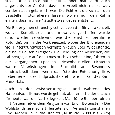
stolz für ein Foto aufgestellt – aber man ahnt auch
angesichts der Gerüste, dass ihre Arbeit nicht nur schwer,
sondern auch gefährlich war. Die Politiker, die sich an den
Baustellen fotografieren lassen, wollen nur den Ruhm
ernten, dass in „ihrer“ Stadt etwas Neues entsteht…
Die Bilder gehen chronologisch vor, von der Ringstraßenzeit,
wo viel Kompliziertes und Innovatives geschaffen wurde
(und wieder verschwand wie die einst so berühmte
Rotunde), bis in die Vorkriegszeit, wobei die Bildlegenden
viel Hintergrundwissen vermitteln (auch über Widerstände,
die neue Bauten erregten). Die Kleidung der Menschen, die
Fahrzeuge, die auf den Fotos auch zu sehen sind, führen in
die vergangenen Epochen. Riesenbaustellen richteten
wahre Verwüstungen im Stadtbild an. Besonders
eindrucksvoll dann, wenn das Foto der Entstehung links
neben jenem des Endprodukts steht, wie im Fall des Karl-
Marx-Hofs.
Auch in der Zwischenkriegszeit und während des
Nationalsozialismus wurde gebaut, aber entscheidend, auch
für heute, war die Nachkriegszeit. Man füllte Bombenruinen
mit Neuem (etwa dem Ringturm von Erich Boltenstein) Die
Wohlstandsgesellschaft leistete sich Veranstaltungshallen
und Arenen. Nur das Kapitel „Ausblick“ (2000 bis 2025)