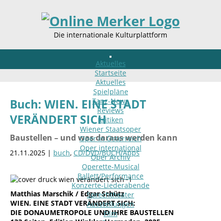
Die internationale Kulturplattform
Aktuelles
Startseite
Aktuelles
Spielpläne
Tanz-News
Buch: WIEN. EINE STADT
Reviews
VERÄNDERT SICH
Kritiken
Wiener Staatsoper
Baustellen – und was daraus werden kann
Oper in Österreich
Oper international
21.11.2025 |
buch
,
CD/DVD/BUCH/Apps
Oper Archiv
Operette-Musical
Ballett/Performance
Konzerte-Liederabende
Matthias Marschik / Edgar Schütz
Sprechtheater
WIEN. EINE STADT VERÄNDERT SICH:
Ausstellungen
DIE DONAUMETROPOLE UND IHRE BAUSTELLEN
Film