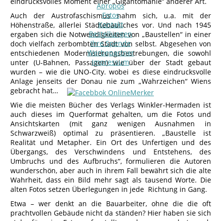
eindrucksvolles Moment einer „Gigantomanie“ anderer Art.
Apropos
Fotos
Auch der Austrofaschismus nahm sich, u.a. mit der
Kontakt
Höhenstraße, allerlei Städtebauliches vor. Und nach 1945
Bestellungen
ergaben sich die Notwendigkeiten von „Baustellen“ in einer
Ihre Spende
doch vielfach zerbombten Stadt von selbst. Abgesehen von
Werbepartner
entschiedenen Modernisierungsbestrebungen, die sowohl
Impressum
unter (U-Bahnen, Passagen) wie über der Stadt gebaut
wurden – wie die UNO-City. wobei es diese eindrucksvolle
Anlage jenseits der Donau nie zum „Wahrzeichen“ Wiens
gebracht hat…
Wie die meisten Bücher des Verlags Winkler-Hermaden ist
auch dieses im Querformat gehalten, um die Fotos und
Ansichtskarten (mit ganz wenigen Ausnahmen in
Schwarzweiß) optimal zu präsentieren. „Baustelle ist
Realität und Metapher. Ein Ort des Unfertigen und des
Übergangs, des Verschwindens und Entstehens, des
Umbruchs und des Aufbruchs“, formulieren die Autoren
wunderschön, aber auch in ihrem Fall bewährt sich die alte
Wahrheit, dass ein Bild mehr sagt als tausend Worte. Die
alten Fotos setzen Überlegungen in jede Richtung in Gang.
Etwa – wer denkt an die Bauarbeiter, ohne die die oft
prachtvollen Gebäude nicht da ständen? Hier haben sie sich