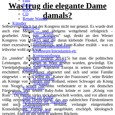
Film
Was trug die elegante Dame
Buch
DVD
damals?
CD
Renate Wagner
Künstler
Selbstverständlich hat der Kongress nicht nur getanzt. Es wurde dort
Interviews
auch eine Menge – und übrigens weitgehend erfolgreich –
SängerInnen
gearbeitet. Aber wer „Kongress“ sagt, denkt an den Wiener
DirigentInnen
Kongress von 1814/15 und die daran klebende Floskel, die von
TänzerInnen
einer exzessiven Unterhaltungs- und Feste-Kultur erzählt – was es
InstrumentalsolistInnen
teilweise wohl auch war..
Regisseure/Intendanten-etc
KomponistInnen
Zu „runden“ Jubiläen (zuletzt 2014/15) hat man die politischen
MusikpädagogInnen
Leistungen, die damals in Wien gesetzt wurden, gewürdigt. Ein
SchauspielerInnen
Vierteljahrhundert hatte Napoleon Europa in seinen Grundfesten
Jubilaeen
erschüttert. Königshäuser abgesetzt und sich und seine Familie
Geburtstage
eingesetzt – er sich selbst als „Kaiser der Franzosen“, seine Brüder
In memoriam
als Könige von Spanien und Holland, seinen Schwager als König
Todestage
von Neapel, seinen Stiefsohn verheiratete er in ein deutsches
Künstler-Info
Fürstentum, und seinen Baby-Sohn krönte er zum „König von
Feuilleton
Rom“. Da musste vieles rückabgewickelt werden, und vor allem ein
Themen zur Kultur
völlig zerrissenes Deutschland, das aus zahlreichen Fürstentümern
Reflexionen Wr. Staatsoper
und auch Königshäusern bestand, verlangte einigermaßen
Reflexionen
Konsolidierung. Europa war ausgeblutet, erschöpft, ideologisch
Reise und Kultur
verwirrt. Aber all das steht in anderen Büchern.