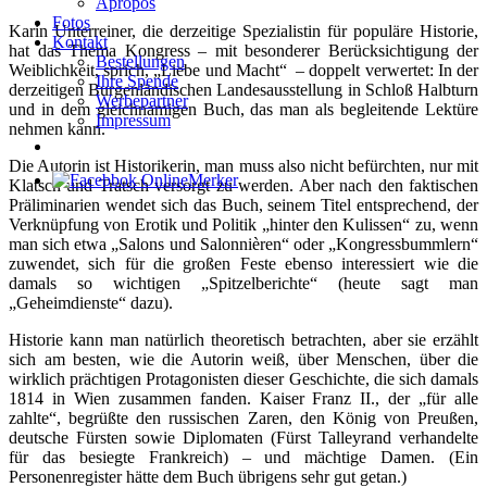
Apropos
Fotos
Karin Unterreiner, die derzeitige Spezialistin für populäre Historie,
Kontakt
hat das Thema Kongress – mit besonderer Berücksichtigung der
Bestellungen
Weiblichkeit, sprich, „Liebe und Macht“ – doppelt verwertet: In der
Ihre Spende
derzeitigen Burgenländischen Landesausstellung in Schloß Halbturn
Werbepartner
und in dem gleichnamigen Buch, das man als begleitende Lektüre
Impressum
nehmen kann.
Die Autorin ist Historikerin, man muss also nicht befürchten, nur mit
Klatsch und Tratsch versorgt zu werden. Aber nach den faktischen
Präliminarien wendet sich das Buch, seinem Titel entsprechend, der
Verknüpfung von Erotik und Politik „hinter den Kulissen“ zu, wenn
man sich etwa „Salons und Salonnièren“ oder „Kongressbummlern“
zuwendet, sich für die großen Feste ebenso interessiert wie die
damals so wichtigen „Spitzelberichte“ (heute sagt man
„Geheimdienste“ dazu).
Historie kann man natürlich theoretisch betrachten, aber sie erzählt
sich am besten, wie die Autorin weiß, über Menschen, über die
wirklich prächtigen Protagonisten dieser Geschichte, die sich damals
1814 in Wien zusammen fanden. Kaiser Franz II., der „für alle
zahlte“, begrüßte den russischen Zaren, den König von Preußen,
deutsche Fürsten sowie Diplomaten (Fürst Talleyrand verhandelte
für das besiegte Frankreich) – und mächtige Damen. (Ein
Personenregister hätte dem Buch übrigens sehr gut getan.)