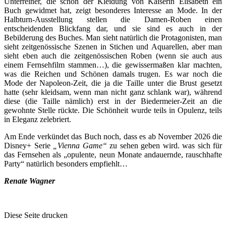
Unterreiner, die schon der Kleidung von Kaiserin Elisabeth ein
Buch gewidmet hat, zeigt besonderes Interesse an Mode. In der
Halbturn-Ausstellung stellen die Damen-Roben einen
entscheidenden Blickfang dar, und sie sind es auch in der
Bebilderung des Buches. Man sieht natürlich die Protagonisten, man
sieht zeitgenössische Szenen in Stichen und Aquarellen, aber man
sieht eben auch die zeitgenössischen Roben (wenn sie auch aus
einem Fernsehfilm stammen…), die gewissermaßen klar machten,
was die Reichen und Schönen damals trugen. Es war noch die
Mode der Napoleon-Zeit, die ja die Taille unter die Brust gesetzt
hatte (sehr kleidsam, wenn man nicht ganz schlank war), während
diese (die Taille nämlich) erst in der Biedermeier-Zeit an die
gewohnte Stelle rückte. Die Schönheit wurde teils in Opulenz, teils
in Eleganz zelebriert.
Am Ende verkündet das Buch noch, dass es ab November 2026 die
Disney+ Serie
„Vienna Game“
zu sehen geben wird. was sich für
das Fernsehen als „opulente, neun Monate andauernde, rauschhafte
Party“ natürlich besonders empfiehlt…
Renate Wagner
Diese Seite drucken