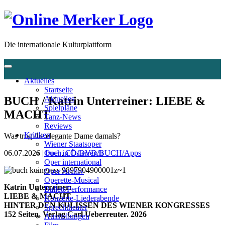
Die internationale Kulturplattform
Aktuelles
Startseite
BUCH / Katrin Unterreiner: LIEBE &
Aktuelles
Spielpläne
MACHT
Tanz-News
Reviews
Kritiken
Was trug die elegante Dame damals?
Wiener Staatsoper
06.07.2026 |
buch
,
CD/DVD/BUCH/Apps
Oper in Österreich
Oper international
Oper Archiv
Operette-Musical
Katrin Unterreiner:
Ballett/Performance
LIEBE & MACHT
Konzerte-Liederabende
HINTER DEN KULISSEN DES WIENER KONGRESSES
Sprechtheater
152 Seiten, Verlag
Carl Ueberreuter. 2026
Ausstellungen