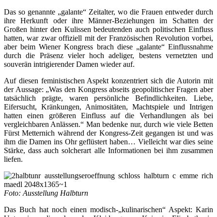
Das so genannte „galante“ Zeitalter, wo die Frauen entweder durch
ihre Herkunft oder ihre Männer-Beziehungen im Schatten der
Großen hinter den Kulissen bedeutenden auch politischen Einfluss
hatten, war zwar offiziell mit der Französischen Revolution vorbei,
aber beim Wiener Kongress brach diese „galante“ Einflussnahme
durch die Präsenz vieler hoch adeliger, bestens vernetzten und
souverän intrigierender Damen wieder auf.
Auf diesen feministischen Aspekt konzentriert sich die Autorin mit
der Aussage: „Was den Kongress abseits geopolitischer Fragen aber
tatsächlich prägte, waren persönliche Befindlichkeiten. Liebe,
Eifersucht, Kränkungen, Animositäten, Machtspiele und Intrigen
hatten einen größeren Einfluss auf die Verhandlungen als bei
vergleichbaren Anlässen.“ Man bedenke nur, durch wie viele Betten
Fürst Metternich während der Kongress-Zeit gegangen ist und was
ihm die Damen ins Ohr geflüstert haben… Vielleicht war dies seine
Stärke, dass auch solcherart alle Informationen bei ihm zusammen
liefen.
Foto: Ausstellung Halbturn
Das Buch hat noch einen modisch-„kulinarischen“ Aspekt: Karin