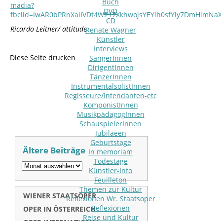
Buch
madia?
DVD
fbclid=IwAR0bPRnXaiIVDt4W217XkhwojsYEYlh0sfYly7DmHlmN
CD
Ricardo Leitner/ attitude
Renate Wagner
Künstler
Interviews
Diese Seite drucken
SängerInnen
DirigentInnen
TänzerInnen
InstrumentalsolistInnen
Regisseure/Intendanten-etc
KomponistInnen
MusikpädagogInnen
SchauspielerInnen
Jubilaeen
Geburtstage
Ältere Beiträge
In memoriam
Todestage
Künstler-Info
Feuilleton
Themen zur Kultur
WIENER STAATSOPER
Reflexionen Wr. Staatsoper
Reflexionen
OPER IN ÖSTERREICH
Reise und Kultur