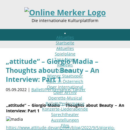
Die internationale Kulturplattform
Aktuelles
Startseite
Aktuelles
Spielpläne
Tanz-News
„attitude“ – Giorgio Madia –
Reviews
Thoughts about Beauty – An
Kritiken
Wiener Staatsoper
Interview: Part 1
Oper in Österreich
Oper international
05.09.2022 |
Ballett/Performance
,
Tänzer
Oper Archiv
Operette-Musical
Ballett/Performance
„attitude“ – Giorgio Madia – Thoughts about Beauty – An
Konzerte-Liederabende
Interview: Part 1
Sprechtheater
Ausstellungen
Film
https://www.attitude-devant.com/blog/2022/9/5/giorgio-