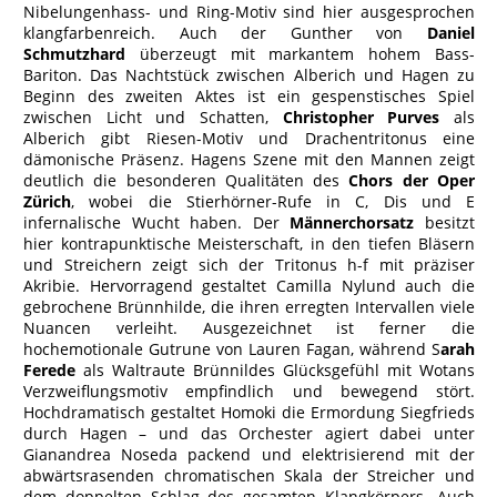
Nibelungenhass- und Ring-Motiv sind hier ausgesprochen
klangfarbenreich. Auch der Gunther von
Daniel
Schmutzhard
überzeugt mit markantem hohem Bass-
Bariton. Das Nachtstück zwischen Alberich und Hagen zu
Beginn des zweiten Aktes ist ein gespenstisches Spiel
zwischen Licht und Schatten,
Christopher Purves
als
Alberich gibt Riesen-Motiv und Drachentritonus eine
dämonische Präsenz. Hagens Szene mit den Mannen zeigt
deutlich die besonderen Qualitäten des
Chors der Oper
Zürich
, wobei die Stierhörner-Rufe in C, Dis und E
infernalische Wucht haben. Der
Männerchorsatz
besitzt
hier kontrapunktische Meisterschaft, in den tiefen Bläsern
und Streichern zeigt sich der Tritonus h-f mit präziser
Akribie. Hervorragend gestaltet Camilla Nylund auch die
gebrochene Brünnhilde, die ihren erregten Intervallen viele
Nuancen verleiht. Ausgezeichnet ist ferner die
hochemotionale Gutrune von Lauren Fagan, während S
arah
Ferede
als Waltraute Brünnildes Glücksgefühl mit Wotans
Verzweiflungsmotiv empfindlich und bewegend stört.
Hochdramatisch gestaltet Homoki die Ermordung Siegfrieds
durch Hagen – und das Orchester agiert dabei unter
Gianandrea Noseda packend und elektrisierend mit der
abwärtsrasenden chromatischen Skala der Streicher und
dem doppelten Schlag des gesamten Klangkörpers. Auch