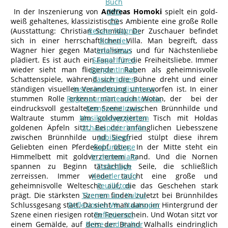
Buch
In der Inszenierung von
Andreas Homoki
DVD
spielt ein gold-
weiß gehaltenes, klassizistisches Ambiente eine große Rolle
CD
(Ausstattung: Christian Schmidt). Der Zuschauer befindet
Renate Wagner
sich in einer herrschaftlichen Villa. Man begreift, dass
Künstler
Wagner hier gegen Materialismus und für Nächstenliebe
Interviews
plädiert. Es ist auch ein Fanal für die Freiheitsliebe. Immer
SängerInnen
wieder sieht man fliegende Raben als geheimnisvolle
DirigentInnen
Schattenspiele, während sich die Bühne dreht und einer
TänzerInnen
ständigen visuellen Veränderung unterworfen ist. In einer
InstrumentalsolistInnen
stummen Rolle erkennt man auch Wotan, der bei der
Regisseure/Intendanten-etc
eindrucksvoll gestalteten Szene zwischen Brünnhilde und
KomponistInnen
Waltraute stumm am goldverzierten Tisch mit Holdas
MusikpädagogInnen
goldenen Äpfeln sitzt. Bei der anfänglichen Liebesszene
SchauspielerInnen
zwischen Brünnhilde und Siegfried stülpt diese ihrem
Jubilaeen
Geliebten einen Pferdekopf über. In der Mitte steht ein
Geburtstage
Himmelbett mit goldverziertem Rand. Und die Nornen
In memoriam
spannen zu Beginn tatsächlich Seile, die schließlich
Todestage
zerreissen. Immer wieder taucht eine große und
Künstler-Info
geheimnisvolle Weltesche auf, die das Geschehen stark
Feuilleton
prägt. Die stärksten Szenen finden zuletzt bei Brünnhildes
Themen zur Kultur
Schlussgesang statt. Da sieht man dann im Hintergrund der
Reflexionen Wr. Staatsoper
Szene einen riesigen roten Feuerschein. Und Wotan sitzt vor
Reflexionen
einem Gemälde, auf dem der Brand Walhalls eindringlich
Reise und Kultur