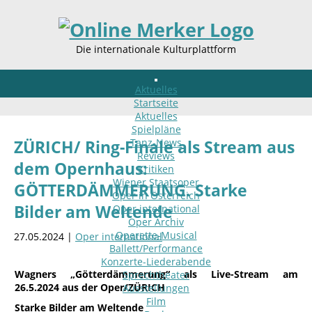
Die internationale Kulturplattform
Aktuelles
Startseite
Aktuelles
Spielpläne
Tanz-News
ZÜRICH/ Ring-Finale als Stream aus
Reviews
dem Opernhaus:
Kritiken
Wiener Staatsoper
GÖTTERDÄMMERUNG. Starke
Oper in Österreich
Bilder am Weltende
Oper international
Oper Archiv
Operette-Musical
27.05.2024 |
Oper international
Ballett/Performance
Konzerte-Liederabende
Wagners „Götterdämmerung“ als Live-Stream am
Sprechtheater
26.5.2024 aus der Oper/ZÜRICH
Ausstellungen
Film
Starke Bilder am Weltende