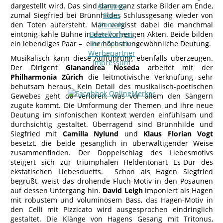
dargestellt wird. Das sind dann ganz starke Bilder am Ende,
Apropos
zumal Siegfried bei Brünnhildes Schlussgesang wieder von
Fotos
den Toten aufersteht. Man vergisst dabei die manchmal
Kontakt
eintönig-kahle Bühne in den vorherigen Akten. Beide bilden
Bestellungen
ein lebendiges Paar – eine höchst ungewöhnliche Deutung.
Ihre Spende
Werbepartner
Musikalisch kann diese Aufführung ebenfalls überzeugen.
Impressum
Der Dirigent
Gianandrea Noseda
arbeitet mit der
Philharmonia Zürich
die leitmotivische Verknüfung sehr
behutsam heraus. Kein Detail des musikalisch-poetischen
Gewebes geht da verloren, was vor allem den Sängern
zugute kommt. Die Umformung der Themen und ihre neue
Deutung im sinfonischen Kontext werden einfühlsam und
durchsichtig gestaltet. Überragend sind Brünnhilde und
Siegfried mit
Camilla Nylund
und
Klaus Florian Vogt
besetzt, die beide gesanglich in überwältigender Weise
zusammenfinden. Der Doppelschlag des Liebesmotivs
steigert sich zur triumphalen Heldentonart Es-Dur des
ekstatischen Liebesduetts. Schon als Hagen Siegfried
begrüßt, weist das drohende Fluch-Motiv in den Posaunen
auf dessen Untergang hin.
David Leigh
imponiert als Hagen
mit robustem und voluminösem Bass, das Hagen-Motiv in
den Celli mit Pizzicato wird ausgesprochen eindringlich
gestaltet. Die Klänge von Hagens Gesang mit Tritonus,