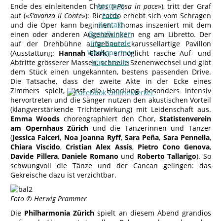
Apropos
Ende des einleitenden Chors («
Posa in pace
»), tritt der Graf
Fotos
auf («
S’avanza il Conte
»): Riccardo erhebt sich vom Schragen
Kontakt
und die Oper kann beginnen. Thomas inszeniert mit dem
Bestellungen
einen oder anderen Augenzwinkern eng am Libretto. Der
Ihre Spende
auf der Drehbühne aufgebaute, karussellartige Pavillon
Werbepartner
(Ausstattung:
Hannah Clark
) ermöglicht rasche Auf- und
Impressum
Abtritte grösserer Massen, schnelle Szenenwechsel und gibt
dem Stück einen ungekannten, bestens passenden Drive.
Die Tatsache, dass der zweite Akte in der Ecke eines
Zimmers spielt, lässt die Handlung besonders intensiv
hervortreten und die Sänger nutzen den akustischen Vorteil
(klangverstärkende Trichterwirkung) mit Leidenschaft aus.
Emma Woods
choreographiert den Chor,
Statistenverein
am Opernhaus Zürich
und die Tänzerinnen und Tänzer
(
Jessica Falceri
,
Noa Joanna Ryff
,
Sara Peña
,
Sara Pennella
,
Chiara Viscido
,
Cristian Alex Assis
,
Pietro Cono Genova
,
Davide Pillera
,
Daniele Romano
und
Roberto Tallarigo
). So
schwungvoll die Tänze und der Cancan gelingen: das
Gekreische dazu ist verzichtbar.
Foto © Herwig Prammer
Die
Philharmonia Zürich
spielt an diesem Abend grandios