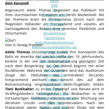
Buch
dem Karussell
DVD
Regisseurin Adele Thomas begeistert das Publikum mit
CD
ihrer durchdachten Konzeption von Verdis Maskenball. Mit
Renate Wagner
der Premiere krönt die Philharmonia Zürich nach dem
Künstler
fliegenden Holländer am Freitagabend und «
Interviews
Giselle
» am
Samstagabend den Beweis ihrer enormen Flexibilität und
SängerInnen
Stilsicherheit.
DirigentInnen
TänzerInnen
InstrumentalsolistInnen
Foto © Herwig Prammer
Regisseure/Intendanten-etc
KomponistInnen
Adele Thomas
(Inszenierung) siedelt ihre Konzeption des
MusikpädagogInnen
Ballo im Amerika der zweiten Hälfte des 19. Jahrhunderts,
SchauspielerInnen
konkret in der von der Industrialisierung geprägten Zeit
Jubilaeen
nach dem Bürgerkrieg, an. Der Abend beginnt mit einer
Geburtstage
Rückblende: Während der Ouvertüre wird das Auditorium
In memoriam
Zeuge der Obduktion des ermordeten Riccardo.
Todestage
Entsprechend wechselt das Gesicht des auf dem
Künstler-Info
Bühnenvorhang eingeblendeten Wahl-Flugblatts (Video:
Feuilleton
Tieni Burkhalter
) zu einem Totenkopf und Renato wird in
Themen zur Kultur
Sträflingskleidern hereingeführt. Die Beobachter in der
Reflexionen Wr. Staatsoper
hörsaalartigen Architektur erinnern an eine Mischung von
Reflexionen
Abraham Lincoln und den Gründervatern. Nach der
Reise und Kultur
Präparation zweier Kugeln und anderer Dinge, mit dem