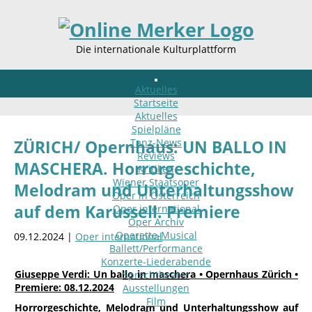
Die internationale Kulturplattform
Aktuelles
Startseite
Aktuelles
Spielpläne
Tanz-News
ZÜRICH/ Opernhaus: UN BALLO IN
Reviews
MASCHERA. Horrorgeschichte,
Kritiken
Wiener Staatsoper
Melodram und Unterhaltungsshow
Oper in Österreich
auf dem Karussell. Premiere
Oper international
Oper Archiv
Operette-Musical
09.12.2024 |
Oper international
Ballett/Performance
Konzerte-Liederabende
Giuseppe Verdi: Un ballo in maschera • Opernhaus Zürich •
Sprechtheater
Premiere: 08.12.2024
Ausstellungen
Film
Horrorgeschichte, Melodram und Unterhaltungsshow auf