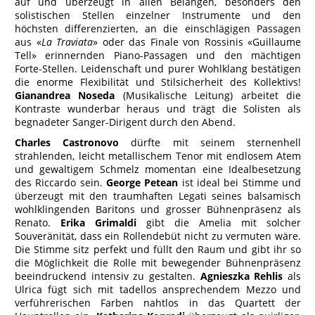
auf und überzeugt in allen Belangen, besonders den
solistischen Stellen einzelner Instrumente und den
höchsten differenzierten, an die einschlägigen Passagen
aus «
La Traviata
» oder das Finale von Rossinis «Guillaume
Tell» erinnernden Piano-Passagen und den mächtigen
Forte-Stellen. Leidenschaft und purer Wohlklang bestätigen
die enorme Flexibilität und Stilsicherheit des Kollektivs!
Gianandrea Noseda
(Musikalische Leitung) arbeitet die
Kontraste wunderbar heraus und trägt die Solisten als
begnadeter Sanger-Dirigent durch den Abend.
Charles Castronovo
dürfte mit seinem sternenhell
strahlenden, leicht metallischem Tenor mit endlosem Atem
und gewaltigem Schmelz momentan eine Idealbesetzung
des Riccardo sein.
George Petean
ist ideal bei Stimme und
überzeugt mit den traumhaften Legati seines balsamisch
wohlklingenden Baritons und grosser Bühnenpräsenz als
Renato.
Erika Grimaldi
gibt die Amelia mit solcher
Souveränität, dass ein Rollendebüt nicht zu vermuten wäre.
Die Stimme sitz perfekt und füllt den Raum und gibt ihr so
die Möglichkeit die Rolle mit bewegender Bühnenpräsenz
beeindruckend intensiv zu gestalten.
Agnieszka Rehlis
als
Ulrica fügt sich mit tadellos ansprechendem Mezzo und
verführerischen Farben nahtlos in das Quartett der