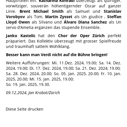
Hauptrollen ein.
Katharina Konradi
überzeugt als quirliger,
vorwitziger, souverän höhentigernder Oscar auf ganzer
Linie.
Brent Michael Smith
als Samuel und
Stanislav
Vorobyov
als Tom,
Martin Zysset
als Un giudice ,
Steffan
Lloyd Owen
als Silvano und
Álvaro Diana Sanchez
als Un
servo d’Amelia ergänzen das stupende Ensemble.
Janko Kastelic
hat den
Chor der Oper Zürich
perfekt
präpariert. Das Kollektiv überzeugt mit grosser Spielfreude
und traumhaft sattem Wohlklang.
Besser kann man Verdi nicht auf die Bühne bringen!
Weitere Aufführungen: Mi. 11.Dez. 2024, 19.00; Sa. 14. Dez.
2024, 19.00; Di. 17. Dez. 2024, 19.00; Sa. 21. Dez. 2024, 19.00;
Sa. 28. Dez. 2024, 20.00; So. 05. Jan. 2025, 20.00; Fr. 10. Jan.
2025, 20.00; Mi. 15. Jan. 2025, 19.00;
So. 19. Jan. 2025, 19.30.
09.12.2024, Jan Krobot/Zürich
Diese Seite drucken