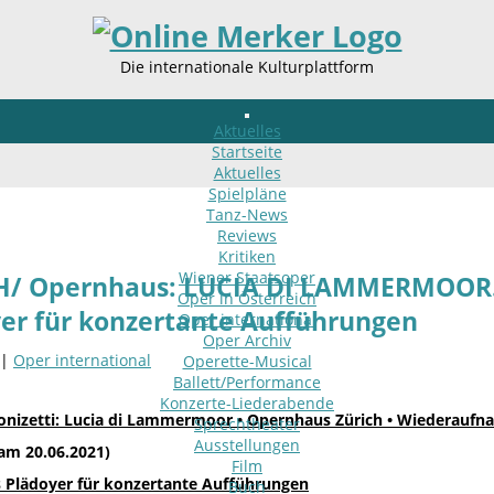
Die internationale Kulturplattform
Aktuelles
Startseite
Aktuelles
Spielpläne
Tanz-News
Reviews
Kritiken
Wiener Staatsoper
H/ Opernhaus: LUCIA DI LAMMERMOOR. 
Oper in Österreich
er für konzertante Aufführungen
Oper international
Oper Archiv
 |
Oper international
Operette-Musical
Ballett/Performance
Konzerte-Liederabende
nizetti: Lucia di Lammermoor • Opernhaus Zürich • Wiederaufn
Sprechtheater
Ausstellungen
am 20.06.2021)
Film
s Plädoyer für konzertante Aufführungen
Buch