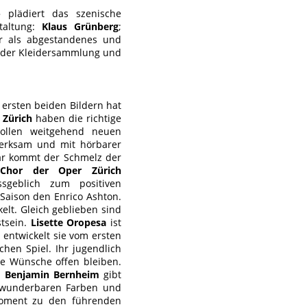
» plädiert das szenische
taltung:
Klaus Grünberg
;
hr als abgestandenes und
s der Kleidersammlung und
 ersten beiden Bildern hat
 Zürich
haben die richtige
rollen weitgehend neuen
fmerksam und mit hörbarer
bar kommt der Schmelz der
r
Chor der Oper Zürich
sgeblich zum positiven
Saison den Enrico Ashton.
lt. Gleich geblieben sind
tsein.
Lisette Oropesa
ist
 entwickelt sie vom ersten
hen Spiel. Ihr jugendlich
ne Wünsche offen bleiben.
.
Benjamin Bernheim
gibt
, wunderbaren Farben und
 Moment zu den führenden