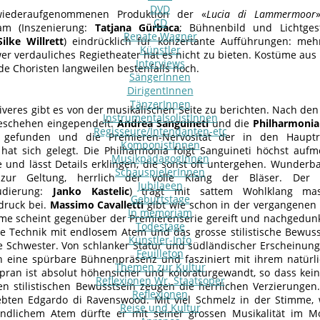
DVD
iederaufgenommenen Produktion der «
Lucia di Lammermoor
CD
eam (Inszenierung:
Tatjana Gürbaca
; Bühnenbild und Lichtges
Renate Wagner
Silke Willrett
) eindrücklich für konzertante Aufführungen: me
Künstler
er verdauliches Regietheater hat es nicht zu bieten. Kostüme au
Interviews
de Choristen langweilen bestenfalls noch.
SängerInnen
DirigentInnen
TänzerInnen
iveres gibt es von der musikalischen Seite zu berichten. Nach den
InstrumentalsolistInnen
eschehen eingependelt:
Andrea Sanguineti
und die
Philharmonia
Regisseure/Intendanten-etc
e gefunden und die Premieren-Nervosität der in den Haupt
KomponistInnen
hat sich gelegt. Die Philharmonia folgt Sanguineti höchst au
MusikpädagogInnen
e und lässt Details erklingen, die sonst oft untergehen. Wunder
SchauspielerInnen
 zur Geltung, herrlich der volle Klang der Bläser. De
Jubilaeen
tudierung:
Janko Kastelic
) trägt mit sattem Wohlklang mas
Geburtstage
druck bei.
Massimo
Cavalletti
gibt wie schon in der vergangenen 
In memoriam
me scheint gegenüber der Premierenserie gereift und nachgedunke
Todestage
te Technik mit endlosem Atem und das grosse stilistische Bewuss
Künstler-Info
ne Schwester. Von schlanker Statur und südländischer Erscheinung
Feuilleton
eine spürbare Bühnenpräsenz und fasziniert mit ihrem natürlic
Themen zur Kultur
opran ist absolut höhensicher und koloraturgewandt, so dass kei
Reflexionen Wr. Staatsoper
n stilistischen Bewusstsein zeugen die herrlichen Verzierungen
Reflexionen
iebten Edgardo di Ravenswood. Mit viel Schmelz in der Stimme
Reise und Kultur
endlichem Atem dürfte er mit seiner grossen Musikalität im