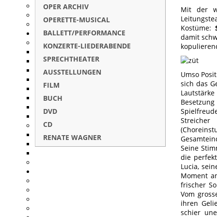
OPER ARCHIV
Mit der w
Leitungst
OPERETTE-MUSICAL
Kostüme:
BALLETT/PERFORMANCE
damit schw
KONZERTE-LIEDERABENDE
kopulieren
SPRECHTHEATER
AUSSTELLUNGEN
Umso Posit
sich das G
FILM
Lautstärk
BUCH
Besetzung 
DVD
Spielfreud
Streicher
CD
(Choreins
RENATE WAGNER
Gesamtein
Seine Stim
die perfek
Lucia, sei
Moment an 
frischer S
Vom grosse
ihren Gel
schier un