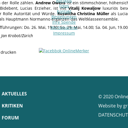
Apropos
 der Rolle zählen.
Andrew Owens
ist ein stimmschöner, höhensic
Fotos
idebent, Lucias Erzieher, ist mit
Vitalij Kowaljow
luxuriös bese
Kontakt
er Rolle Autorität und Würde.
Roswitha Christina Müller
als Luci
Bestellungen
als Hauptmann Normanno ergänzen das Weltklasseensemble.
Ihre Spende
führungen: Do. 26. Mai, 19.30; So. 29. Mai, 14.00; Sa. 04. Jun, 19.00;
Werbepartner
Impressum
 Jan Krobot/Zürich
e drucken
AKTUELLES
© 2020 Onlin
KRITIKEN
Website by
gr
DATENSCHUT
FORUM