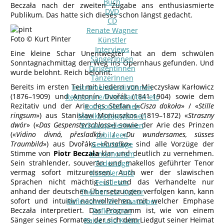
Buch
Beczała nach der zweiten Zugabe ans enthusiasmierte
DVD
Publikum. Das hatte sich dieses schon längst gedacht.
CD
Renate Wagner
Foto © Kurt Pinter
Künstler
Interviews
Eine kleine Schar Unentwegter hat an dem schwülen
SängerInnen
Sonntagnachmittag den Weg ins Opernhaus gefunden. Und
DirigentInnen
wurde belohnt. Reich belohnt.
TänzerInnen
Bereits im ersten Teil mit Liedern von Mieczysław Karłowicz
InstrumentalsolistInnen
(1876–1909) und Antonín Dvořák (1841-1904) sowie dem
Regisseure/Intendanten-etc
Rezitativ und der Arie des Stefan («
Cisza dokoła
» / «
Stille
KomponistInnen
ringsum
») aus Stanisław Moniuszkos (1819–1872) «
Straszny
MusikpädagogInnen
dwór
» («
Das Gespensterschloss
») sowie der Arie des Prinzen
SchauspielerInnen
(«
Vidino divná, přesladká
» / «
Du wundersames, süsses
Jubilaeen
Traumbild
») aus Dvořáks «
Rusalka
» sind alle Vorzüge der
Geburtstage
Stimme von
Piotr Beczała
klar und deutlich zu vernehmen.
In memoriam
Sein strahlender, souverän und makellos geführter Tenor
Todestage
vermag sofort mitzureissen. Auch wer der slawischen
Künstler-Info
Sprachen nicht mächtig ist und das Verhandelte nur
Feuilleton
anhand der deutschen Übersetzungen verfolgen kann, kann
Themen zur Kultur
sofort und intuitiv nachvollziehen, mit welcher Emphase
Reflexionen Wr. Staatsoper
Beczała interpretiert. Das Programm ist, wie von einem
Reflexionen
Sänger seines Formates, der sich dem Liedgut seiner Heimat
Reise und Kultur