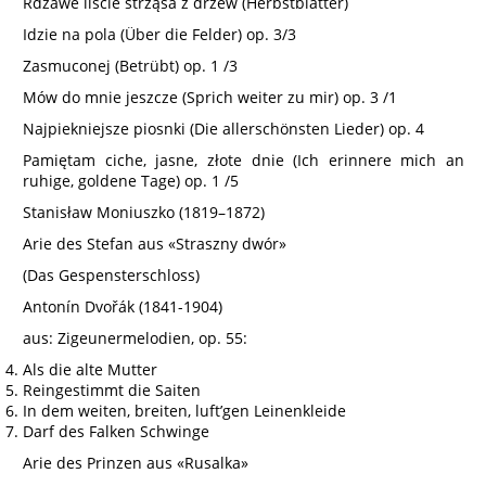
Rdzawe liście strząsa z drzew (Herbstblätter)
Idzie na pola (Über die Felder) op. 3/3
Zasmuconej (Betrübt) op. 1 /3
Mów do mnie jeszcze (Sprich weiter zu mir) op. 3 /1
Najpiekniejsze piosnki (Die allerschönsten Lieder) op. 4
Pamiętam ciche, jasne, złote dnie (Ich erinnere mich an
ruhige, goldene Tage) op. 1 /5
Stanisław Moniuszko (1819–1872)
Arie des Stefan aus «Straszny dwór»
(Das Gespensterschloss)
Antonín Dvořák (1841-1904)
aus: Zigeunermelodien, op. 55:
Als die alte Mutter
Reingestimmt die Saiten
In dem weiten, breiten, luft’gen Leinenkleide
Darf des Falken Schwinge
Arie des Prinzen aus «Rusalka»