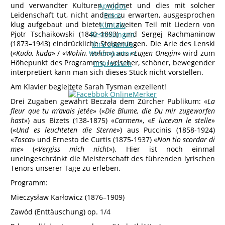
und verwandter Kulturen widmet und dies mit solcher
Apropos
Leidenschaft tut, nicht anders zu erwarten, ausgesprochen
Fotos
klug aufgebaut und bietet im zweiten Teil mit Liedern von
Kontakt
Pjotr Tschaikowski (1840–1893) und Sergej Rachmaninow
Bestellungen
(1873–1943) eindrückliche Steigerungen. Die Arie des Lenski
Ihre Spende
(«
Kuda, kuda
» / «
Wohin, wohin
») aus «
Eugen Onegin
» wird zum
Werbepartner
Höhepunkt des Programms: Lyrischer, schöner, bewegender
Impressum
interpretiert kann man sich dieses Stück nicht vorstellen.
Am Klavier begleitete Sarah Tysman exzellent!
Drei Zugaben gewährt Beczała dem Zürcher Publikum: «
La
fleur que tu m’avais jetée
» («
Die Blume, die Du mir zugeworfen
hast
») aus Bizets (138-1875) «
Carmen
», «
E lucevan le stelle
»
(«
Und es leuchteten die Sterne
») aus Puccinis (1858-1924)
«
Tosca
» und Ernesto de Curtis (1875-1937) «
Non tio scordar di
me
» («
Vergiss mich nicht
»). Hier ist noch einmal
uneingeschränkt die Meisterschaft des führenden lyrischen
Tenors unserer Tage zu erleben.
Programm:
Mieczysław Karłowicz (1876–1909)
Zawód (Enttäuschung) op. 1/4