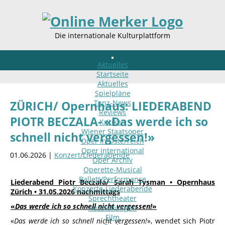
Die internationale Kulturplattform
Aktuelles
Startseite
Aktuelles
Spielpläne
Tanz-News
ZÜRICH/ Opernhaus: LIEDERABEND
Reviews
PIOTR BECZALA- «Das werde ich so
Kritiken
Wiener Staatsoper
schnell nicht vergessen!»
Oper in Österreich
Oper international
01.06.2026 |
Konzert/Liederabende
Oper Archiv
Operette-Musical
Ballett/Performance
Liederabend Piotr Beczała/ Sarah Tysman • Opernhaus
Konzerte-Liederabende
Zürich • 31.05.2026 nachmittags
Sprechtheater
«
Das werde ich so schnell nicht vergessen!
»
Ausstellungen
Film
«
Das werde ich so schnell nicht vergessen!
», wendet sich Piotr