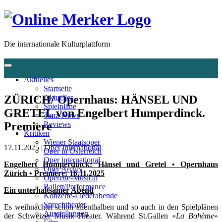
Die internationale Kulturplattform
Aktuelles
Startseite
ZÜRICH/ Opernhaus: HÄNSEL UND
Aktuelles
Spielpläne
GRETEL von Engelbert Humperdinck.
Tanz-News
Premiere
Reviews
Kritiken
Wiener Staatsoper
17.11.2025 |
Oper international
Oper in Österreich
Oper international
Engelbert Humperdinck: Hänsel und Gretel • Opernhaus
Oper Archiv
Zürich • Premiere: 16.11.2025
Operette-Musical
Ballett/Performance
Ein unterhaltsamer Abend
Konzerte-Liederabende
Sprechtheater
Es weihnachtet schon allenthalben und so auch in den Spielplänen
Ausstellungen
der Schweizer Musik-Theater. Während St.Gallen «
La Bohème
»