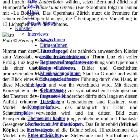
Film
und Luzern «
Die Zauberflöte
» wählen, setzen Bern und Zürich auf
Buch
Humperdincks «
Hänsel und Gretel
» (Biel/Solothurn folgt im Januar
DVD
mit «La Bohème). Das Opernhaus Zürich nutzt die Premiere für
CD
seinen ersten «Opernkinotag», die Übertragung der Vorstellung in
Renate Wagner
13 Lichtspieltheater des Kantons.
Künstler
Interviews
SängerInnen
Foto © Herwig Prammer
DirigentInnen
TänzerInnen
Nimmt man den Lautstärkepegel der zahlreich anwesenden Kinder
InstrumentalsolistInnen
zum Massstab, war die Inszenierung von
Thom Luz
ein voller
Regisseure/Intendanten-etc
Erfolg. Luz legt seiner Inszenierung die Vorstellung vom Opernhaus
KomponistInnen
als einer unablässig Illusionen, Bilder und Geschichten
MusikpädagogInnen
produzierenden Maschine mitten in der Stadt zu Grunde und wählt
SchauspielerInnen
den Blick eines Kindes, das, auf einer Führung durch das Haus, in
Jubilaeen
diese Maschine gerät und von ihr verschluckt wird. Mit diesem
Geburtstage
Konzept wird die Inszenierung zur sympathischen Leistungsschau
In memoriam
des Theaters: der «fliegende» Kinderchor dürfte sich lange an diesen
Todestage
Auftritt erinnern. Die älteren Generationen sind fasziniert vom
Künstler-Info
Modell des Opernhauses, das anfänglich für Licht- und
Feuilleton
Schattenspiele verwendet wird und im dritten Bild zum
Themen zur Kultur
Knusperhäuschen wird. Junge, jung gebliebene und mit Phantasie
Reflexionen Wr. Staatsoper
Gesegnete kommen voll auf ihre Kosten. Das Bühnenbild (
Michael
Reflexionen
Köpke
) ist hier weitgehend die Bühne selbst. Hinzukommen das
Reise und Kultur
Modell des Opernhauses sowie Stellwände und Stoffbahnen als