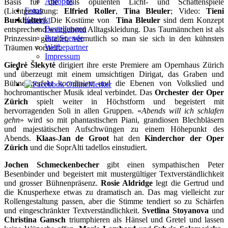
Apropos
Basis für die teils opulenten Licht- und Schattenspiele
Fotos
(Lichtgestaltung:
Elfried Roller
,
Tina Bleuler
; Video:
Tieni
Kontakt
Burkhalter
). Die Kostüme von
Tina Bleuler
sind dem Konzept
Bestellungen
entsprechend weitgehend Alltagskleidung. Das Taumännchen ist als
Ihre Spende
Prinzessin gestaltet, vermutlich so man sie sich in den kühnsten
Werbepartner
Träumen vorstellt.
Impressum
Giedrė Šlekytė
dirigiert ihre erste Premiere am Opernhaus Zürich
und überzeugt mit einem umsichtigen Dirigat, das Graben und
Bühne perfekt koordiniert und die Ebenen von Volkslied und
hochromantischer Musik ideal verbindet. Das
Orchester der Oper
Zürich
spielt weiter in Höchstform und begeistert mit
hervorragenden Soli in allen Gruppen. «
Abends will ich schlafen
gehn
» wird so mit phantastischen Piani, grandiosen Blechbläsern
und majestätischen Aufschwüngen zu einem Höhepunkt des
Abends.
Klaas-Jan de Groot
hat den
Kinderchor der Oper
Zürich
und die SoprAlti tadellos einstudiert.
Jochen Schmeckenbecher
gibt einen sympathischen Peter
Besenbinder und begeistert mit mustergültiger Textverständlichkeit
und grosser Bühnenpräsenz.
Rosie Aldridge
legt die Gertrud und
die Knusperhexe etwas zu dramatisch an. Das mag vielleicht zur
Rollengestaltung passen, aber die Stimme tendiert so zu Schärfen
und eingeschränkter Textverständlichkeit.
Svetlina Stoyanova
und
Christina Gansch
triumphieren als Hänsel und Gretel und lassen