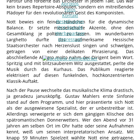
Partitur und forderte das Orchester in jedem Takt. Das war
Apropos
kein braves Repertoire-Abspulen, sondern ein mitreißendes
Fotos
Plädoyer für den revolutionären Geist des Komponisten.
Kontakt
Bestellungen
Nott bewies ein feines Händchen für die dynamische
Ihre Spende
Balance. Er setzte messerscharfe Akzente, ohne den
Werbepartner
Gesamtklang je poltern zu lassen. Im wunderbaren
Impressum
Larghetto durfte das aufmerksame Hessische
Staatsorchester nach Herzenslust singen und schwelgen,
getragen von einer delikaten Phrasierung. Das
abschließende Allegro molto nahm der Dirigent beim Wort.
Spritzig und mit blitzsauberem Witz ausgestattet, perlte die
Musik durch das Kurhaus. Das Publikum reagierte
elektrisiert auf diesen funkelnden, hochkonzentrierten
Klassik-Auftakt.
Nach der Pause wechselte das musikalische Klima drastisch,
ja geradezu janusköpfig. Gustav Mahlers erste Sinfonie
stand auf dem Programm, und hier präsentierte sich Nott
als der ausgewiesene Spezialist, der er unbestreitbar ist.
Allerdings verweigerte er sich dem gängigen Klischee des
spätromantischen Donnerwetters. Wer den Abend vor 31
Jahren am selben Ort im Ohr hatte oder seine Aufnahmen
kennt, weiß um seinen interpretatorischen Ansatz. Mit
knapp 59 Minuten Spielzeit wählte Nott eine getragene,