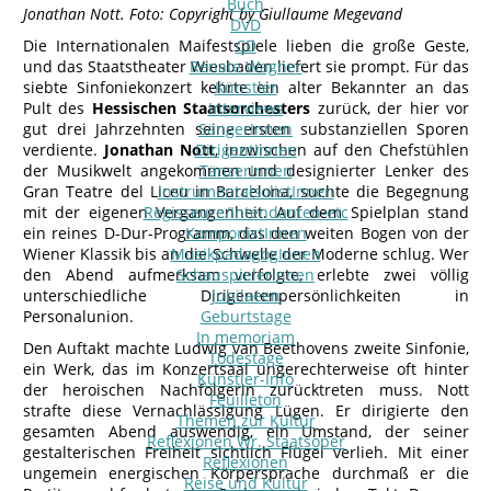
Buch
Jonathan Nott. Foto: Copyright by Giullaume Megevand
DVD
Die Internationalen Maifestspiele lieben die große Geste,
CD
und das Staatstheater Wiesbaden liefert sie prompt. Für das
Renate Wagner
siebte Sinfoniekonzert kehrte ein alter Bekannter an das
Künstler
Pult des
Hessischen
Staatsorchesters
Interviews
zurück, der hier vor
gut drei Jahrzehnten seine ersten substanziellen Sporen
SängerInnen
verdiente.
Jonathan Nott
DirigentInnen
, inzwischen auf den Chefstühlen
der Musikwelt angekommen und designierter Lenker des
TänzerInnen
Gran Teatre del Liceu in Barcelona, suchte die Begegnung
InstrumentalsolistInnen
mit der eigenen Vergangenheit. Auf dem Spielplan stand
Regisseure/Intendanten-etc
ein reines D-Dur-Programm, das den weiten Bogen von der
KomponistInnen
Wiener Klassik bis an die Schwelle der Moderne schlug. Wer
MusikpädagogInnen
den Abend aufmerksam verfolgte, erlebte zwei völlig
SchauspielerInnen
unterschiedliche Dirigentenpersönlichkeiten in
Jubilaeen
Personalunion.
Geburtstage
In memoriam
Den Auftakt machte Ludwig van Beethovens zweite Sinfonie,
Todestage
ein Werk, das im Konzertsaal ungerechterweise oft hinter
Künstler-Info
der heroischen Nachfolgerin zurücktreten muss. Nott
Feuilleton
strafte diese Vernachlässigung Lügen. Er dirigierte den
Themen zur Kultur
gesamten Abend auswendig, ein Umstand, der seiner
Reflexionen Wr. Staatsoper
gestalterischen Freiheit sichtlich Flügel verlieh. Mit einer
Reflexionen
ungemein energischen Körpersprache durchmaß er die
Reise und Kultur