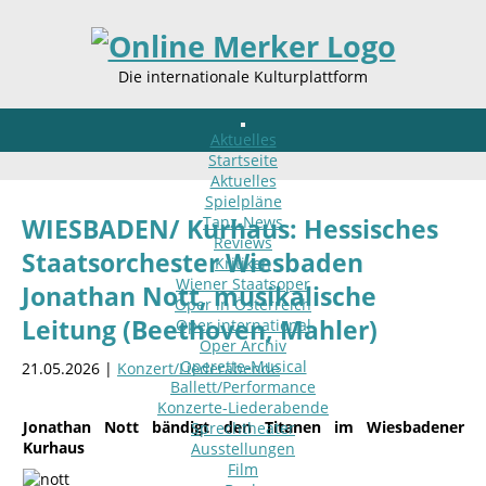
Die internationale Kulturplattform
Aktuelles
Startseite
Aktuelles
Spielpläne
Tanz-News
WIESBADEN/ Kurhaus: Hessisches
Reviews
Staatsorchester Wiesbaden
Kritiken
Wiener Staatsoper
Jonathan Nott, musikalische
Oper in Österreich
Leitung (Beethoven, Mahler)
Oper international
Oper Archiv
Operette-Musical
21.05.2026 |
Konzert/Liederabende
Ballett/Performance
Konzerte-Liederabende
Jonathan Nott bändigt den Titanen im Wiesbadener
Sprechtheater
Kurhaus
Ausstellungen
Film