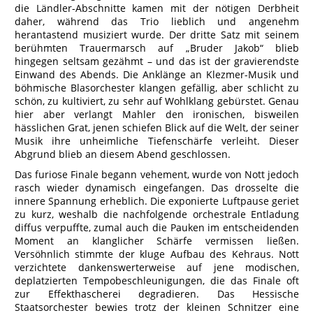
die Ländler-Abschnitte kamen mit der nötigen Derbheit
daher, während das Trio lieblich und angenehm
herantastend musiziert wurde. Der dritte Satz mit seinem
berühmten Trauermarsch auf „Bruder Jakob“ blieb
hingegen seltsam gezähmt – und das ist der gravierendste
Einwand des Abends. Die Anklänge an Klezmer-Musik und
böhmische Blasorchester klangen gefällig, aber schlicht zu
schön, zu kultiviert, zu sehr auf Wohlklang gebürstet. Genau
hier aber verlangt Mahler den ironischen, bisweilen
hässlichen Grat, jenen schiefen Blick auf die Welt, der seiner
Musik ihre unheimliche Tiefenschärfe verleiht. Dieser
Abgrund blieb an diesem Abend geschlossen.
Das furiose Finale begann vehement, wurde von Nott jedoch
rasch wieder dynamisch eingefangen. Das drosselte die
innere Spannung erheblich. Die exponierte Luftpause geriet
zu kurz, weshalb die nachfolgende orchestrale Entladung
diffus verpuffte, zumal auch die Pauken im entscheidenden
Moment an klanglicher Schärfe vermissen ließen.
Versöhnlich stimmte der kluge Aufbau des Kehraus. Nott
verzichtete dankenswerterweise auf jene modischen,
deplatzierten Tempobeschleunigungen, die das Finale oft
zur Effekthascherei degradieren. Das Hessische
Staatsorchester bewies trotz der kleinen Schnitzer eine