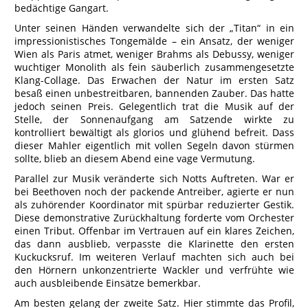
bedächtige Gangart.
Unter seinen Händen verwandelte sich der „Titan“ in ein
impressionistisches Tongemälde – ein Ansatz, der weniger
Wien als Paris atmet, weniger Brahms als Debussy, weniger
wuchtiger Monolith als fein säuberlich zusammengesetzte
Klang-Collage. Das Erwachen der Natur im ersten Satz
besaß einen unbestreitbaren, bannenden Zauber. Das hatte
jedoch seinen Preis. Gelegentlich trat die Musik auf der
Stelle, der Sonnenaufgang am Satzende wirkte zu
kontrolliert bewältigt als glorios und glühend befreit. Dass
dieser Mahler eigentlich mit vollen Segeln davon stürmen
sollte, blieb an diesem Abend eine vage Vermutung.
Parallel zur Musik veränderte sich Notts Auftreten. War er
bei Beethoven noch der packende Antreiber, agierte er nun
als zuhörender Koordinator mit spürbar reduzierter Gestik.
Diese demonstrative Zurückhaltung forderte vom Orchester
einen Tribut. Offenbar im Vertrauen auf ein klares Zeichen,
das dann ausblieb, verpasste die Klarinette den ersten
Kuckucksruf. Im weiteren Verlauf machten sich auch bei
den Hörnern unkonzentrierte Wackler und verfrühte wie
auch ausbleibende Einsätze bemerkbar.
Am besten gelang der zweite Satz. Hier stimmte das Profil,