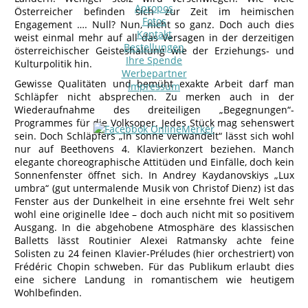
Apropos
Österreicher befinden sich zur Zeit im heimischen
Fotos
Engagement …. Null? Nun, nicht so ganz. Doch auch dies
Kontakt
weist einmal mehr auf all das Versagen in der derzeitigen
Bestellungen
österreichischer Geisteshaltung wie der Erziehungs- und
Ihre Spende
Kulturpolitik hin.
Werbepartner
Gewisse Qualitäten und bemüht exakte Arbeit darf man
Impressum
Schläpfer nicht absprechen. Zu merken auch in der
Wiederaufnahme des dreiteiligen „Begegnungen“-
Programmes für die Volksoper. Jedes Stück mag sehenswert
sein. Doch Schläpfers „in sonne verwandelt“ lässt sich wohl
nur auf Beethovens 4. Klavierkonzert beziehen. Manch
elegante choreographische Attitüden und Einfälle, doch kein
Sonnenfenster öffnet sich. In Andrey Kaydanovskiys „Lux
umbra“ (gut untermalende Musik von Christof Dienz) ist das
Fenster aus der Dunkelheit in eine ersehnte frei Welt sehr
wohl eine originelle Idee – doch auch nicht mit so positivem
Ausgang. In die abgehobene Atmosphäre des klassischen
Balletts lässt Routinier Alexei Ratmansky achte feine
Solisten zu 24 feinen Klavier-Préludes (hier orchestriert) von
Frédéric Chopin schweben. Für das Publikum erlaubt dies
eine sichere Landung in romantischem wie heutigem
Wohlbefinden.