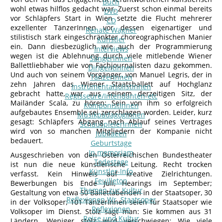
Buch
wohl etwas hilflos gedacht war. Zuerst schon einmal bereits
DVD
vor Schläpfers Start in Wien setzte die Flucht mehrerer
CD
exzellenter TänzerInnen vor dessen eigenartiger und
Renate Wagner
stilistisch stark eingeschränkter choreographischen Manier
Künstler
ein. Dann diesbezüglich wie auch der Programmierung
Interviews
wegen ist die Ablehnung durch viele mitlebende Wiener
SängerInnen
Ballettliebhaber wie von Fachjournalisten dazu gekommen.
DirigentInnen
Und auch von seinem Vorgänger, von Manuel Legris, der in
TänzerInnen
zehn Jahren das Wiener Staatsballett auf Hochglanz
InstrumentalsolistInnen
gebracht hatte, war aus seinem derzeitigen Sitz, der
Regisseure/Intendanten-etc
Mailänder Scala, zu hören: Sein von ihm so erfolgreich
KomponistInnen
aufgebautes Ensemble sei zerschlagen worden. Leider, kurz
MusikpädagogInnen
gesagt: Schläpfers Abgang nach Ablauf seines Vertrages
SchauspielerInnen
wird von so manchen Mitgliedern der Kompanie nicht
Jubilaeen
bedauert.
Geburtstage
In memoriam
Ausgeschrieben von den Österreichischen Bundestheater
Todestage
ist nun die neue künstlerische Leitung. Recht trocken
Künstler-Info
verfasst. Kein Hinweis auf kreative Zielrichtungen.
Feuilleton
Bewerbungen bis Ende Juli, Hearings im September;
Themen zur Kultur
Gestaltung von etwa 50 Ballettabenden in der Staatsoper, 30
Reflexionen Wr. Staatsoper
in der Volksoper; 101 TänzerInnen seien für Staatsoper wie
Reflexionen
Volksoper im Dienst. Stolz sagt man: Sie kommen aus 31
Reise und Kultur
Ländern. Weniger stolz wird verschwiegen: Wie viele