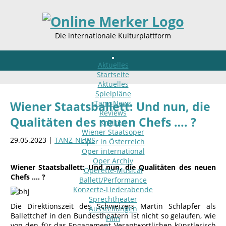
Die internationale Kulturplattform
Aktuelles
Startseite
Aktuelles
Spielpläne
Tanz-News
Wiener Staatsballett: Und nun, die
Reviews
Qualitäten des neuen Chefs …. ?
Kritiken
Wiener Staatsoper
29.05.2023 |
TANZ-NEWS
Oper in Österreich
Oper international
Oper Archiv
Wiener Staatsballett: Und nun, die Qualitäten des neuen
Operette-Musical
Chefs …. ?
Ballett/Performance
Konzerte-Liederabende
Sprechtheater
Die Direktionszeit des Schweizers Martin Schläpfer als
Ausstellungen
Ballettchef in den Bundestheatern ist nicht so gelaufen, wie
Film
von den für das Engagement Verantwortlichen künstlerisch