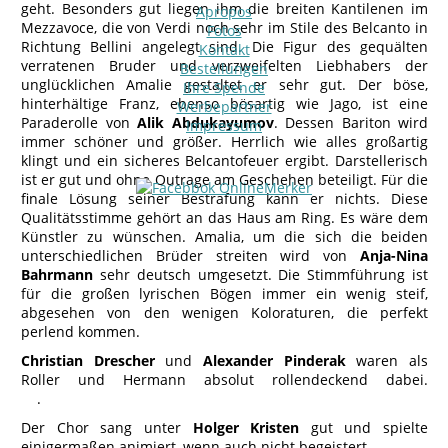
geht. Besonders gut liegen ihm die breiten Kantilenen im
Apropos
Mezzavoce, die von Verdi noch sehr im Stile des Belcanto in
Fotos
Richtung Bellini angelegt sind. Die Figur des gequälten
Kontakt
verratenen Bruder und verzweifelten Liebhabers der
Bestellungen
unglücklichen Amalie gestaltet er sehr gut. Der böse,
Ihre Spende
hinterhältige Franz, ebenso bösartig wie Jago, ist eine
Werbepartner
Paraderolle von
Alik Abdukayumov
. Dessen Bariton wird
Impressum
immer schöner und größer. Herrlich wie alles großartig
klingt und ein sicheres Belcantofeuer ergibt. Darstellerisch
ist er gut und ohne Outrage am Geschehen beteiligt. Für die
finale Lösung seiner Bestrafung kann er nichts. Diese
Qualitätsstimme gehört an das Haus am Ring. Es wäre dem
Künstler zu wünschen. Amalia, um die sich die beiden
unterschiedlichen Brüder streiten wird von
Anja-Nina
Bahrmann
sehr deutsch umgesetzt. Die Stimmführung ist
für die großen lyrischen Bögen immer ein wenig steif,
abgesehen von den wenigen Koloraturen, die perfekt
perlend kommen.
Christian Drescher
und
Alexander Pinderak
waren als
Roller und Hermann absolut rollendeckend dabei.
.
Der Chor sang unter
Holger Kristen
gut und spielte
einigermaßen animiert, wenn auch nicht begeistert,