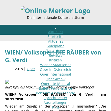
Die internationale Kulturplattform
Aktuelles
Startseite
Aktuelles
Spielpläne
Tanz-News
WIEN/ Volksoper: DIE RÄUBER von
Reviews
G. Verdi
Kritiken
Wiener Staatsoper
11.11.2018 |
Oper
Oper in Österreich
Oper international
Oper Archiv
Operette-Musical
Kurt Rydl als Maximilian. Foto: Barbara Palffy/ Volksoper
Ballett/Performance
Konzerte-Liederabende
WIEN/ Volksoper: „DIE RÄUBER“ von G. Verdi am
Sprechtheater
10.11.2018
Ausstellungen
Wieder am Spielplan der Volksoper, „I masnadieri“ „Die
Film
Räuber“ nach Schiller von Giuseppe Verdi. Verdi kam