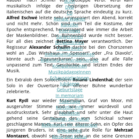
Buch
musikalisch infolge der holprigen Übersetzung der
DVD
italienischen auf die deutsche Sprache eindeutig zu kurz.
CD
Alfred Eschwé
leitete sehr uninspiriert den Abend, korrekt
Renate Wagner
und nicht mehr. Schön sind zum Teil die Kostüme, der
Künstler
Epoche entsprechend, hervorragend wie immer die Arbeit
Interviews
der Maskenbildner. Das Bühnenbild wurde nicht besser.
SängerInnen
Für all dies zeichnet
Bettina Mayer
verantwortlich. Der
DirigentInnen
Regisseur
Alexander Schullin
dachte bei den Chorszenen
TänzerInnen
wohl an „Das Wirtshaus im Spessart“ oder „Fra Diavolo“,
InstrumentalsolistInnen
könnte auch „Zigeunerbaron“ sein, also auf alle Fälle
Regisseure/Intendanten-etc
unpassend zum Text, Geschichte und letzten Endes der
KomponistInnen
Musik.
MusikpädagogInnen
SchauspielerInnen
Ein Extralob dem Solocellisten
Roland Lindenthal;
der sein
Jubilaeen
Solo in der Ouvertüre auf offener Bühne wunderbar
Geburtstage
zelebrierte.
In memoriam
Kurt Rydl
war wieder Maximillian, Graf von Moor, mit
Todestage
ausgeruhter Stimme und wie immer würdevoll und
Künstler-Info
ausdrucksstark. Sehr glaubhaft und sehr unter die Haut
Feuilleton
gehend seine Gestaltung des vom Schicksal schwer
Themen zur Kultur
geschlagene Mannes. Karl, sein älterer Sohn, ein Opfer des
Reflexionen Wr. Staatsoper
jüngeren Bruders, ist eine sehr gute Rolle für
Mehrzad
Reflexionen
Montazeri,
obwohl sein Tenor sehr an die seine Grenzen
Reise und Kultur