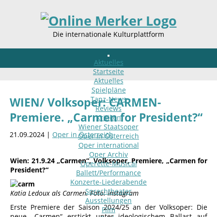
Die internationale Kulturplattform
Aktuelles
Startseite
Aktuelles
Spielpläne
Tanz-News
WIEN/ Volksoper: CARMEN-
Reviews
Premiere. „Carmen for President?“
Kritiken
Wiener Staatsoper
21.09.2024 |
Oper in Österreich
Oper in Österreich
Oper international
Oper Archiv
Wien:
21.9.24 „Carmen“, Volksoper, Premiere, „Carmen for
Operette-Musical
President?“
Ballett/Performance
Konzerte-Liederabende
Sprechtheater
Katia Ledoux als Carmen. Foto: Instagram
Ausstellungen
Erste Premiere der Saison 2024/25 an der Volksoper: Die
Film
neue „Carmen“ erstickt unter ideologischem Ballast auf