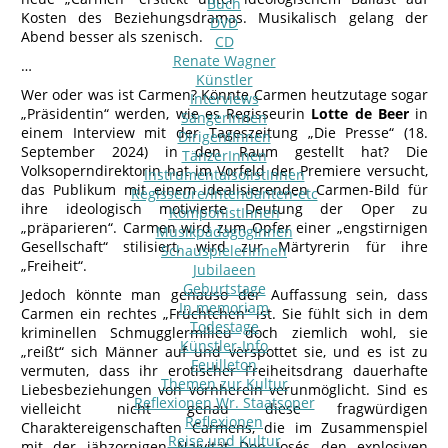
Buch
Kosten des Beziehungsdramas. Musikalisch gelang der
DVD
Abend besser als szenisch.
CD
Renate Wagner
…
Künstler
Wer oder was ist Carmen? Könnte Carmen heutzutage sogar
Interviews
„Präsidentin“ werden, wie es Regisseurin
Lotte de Beer
in
SängerInnen
einem Interview mit der Tageszeitung „Die Presse“ (18.
DirigentInnen
September 2024) in den Raum gestellt hat? Die
TänzerInnen
Volksoperndirektorin hat im Vorfeld der Premiere versucht,
InstrumentalsolistInnen
das Publikum mit einem idealisierenden Carmen-Bild für
Regisseure/Intendanten-etc
ihre ideologisch motivierte Deutung der Oper zu
KomponistInnen
„präparieren“. Carmen wird zum Opfer einer „engstirnigen
MusikpädagogInnen
Gesellschaft“ stilisiert, wird zur Märtyrerin für ihre
SchauspielerInnen
„Freiheit“.
Jubilaeen
Geburtstage
Jedoch könnte man genauso der Auffassung sein, dass
In memoriam
Carmen ein rechtes „Früchtchen“ ist. Sie fühlt sich in dem
Todestage
kriminellen Schmugglermilieu doch ziemlich wohl, sie
Künstler-Info
„reißt“ sich Männer auf und verspottet sie, und es ist zu
Feuilleton
vermuten, dass ihr erotischer Freiheitsdrang dauerhafte
Themen zur Kultur
Liebesbeziehungen von vornherein verunmöglicht. Sind es
Reflexionen Wr. Staatsoper
vielleicht nicht genau diese fragwürdigen
Reflexionen
Charaktereigenschaften Carmens, die im Zusammenspiel
Reise und Kultur
mit der jähzornigen Naivität Don Josés den explosiven