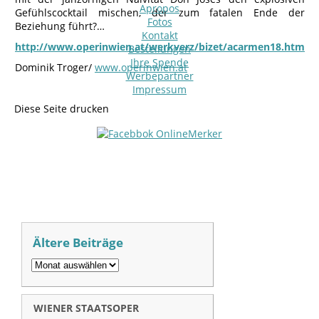
Apropos
Gefühlscocktail mischen, der zum fatalen Ende der
Fotos
Beziehung führt?…
Kontakt
http://www.operinwien.at/werkverz/bizet/acarmen18.htm
Bestellungen
Ihre Spende
Dominik Troger/
www.operinwien.at
Werbepartner
Impressum
Diese Seite drucken
Ältere Beiträge
WIENER STAATSOPER