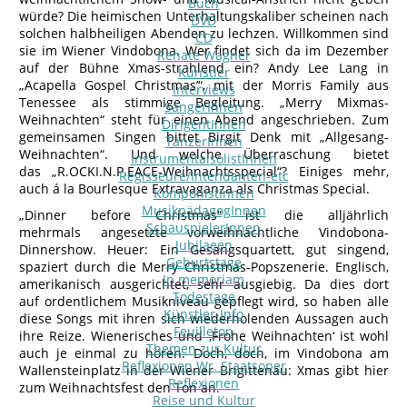
Buch
würde? Die heimischen Unterhaltungskaliber scheinen nach
DVD
solchen halbheiligen Abenden zu lechzen. Willkommen sind
CD
sie im Wiener Vindobona. Wer findet sich da im Dezember
Renate Wagner
auf der Bühne Xmas-strahlend ein? Andy Lee Lang in
Künstler
„Acapella Gospel Christmas’“, mit der Morris Family aus
Interviews
Tenessee als stimmige Begleitung. „Merry Mixmas-
SängerInnen
Weihnachten“ steht für einen Abend angeschrieben. Zum
DirigentInnen
gemeinsamen Singen bittet Birgit Denk mit „Allgesang-
TänzerInnen
Weihnachten“. Und welche Überraschung bietet
InstrumentalsolistInnen
das „R.OCKI.N.P.EACE-Weihnachtsspecial“? Einiges mehr,
Regisseure/Intendanten-etc
auch á la Bourlesque Extravaganza als Christmas Special.
KomponistInnen
MusikpädagogInnen
„Dinner before Christmas“ ist die alljährlich
SchauspielerInnen
mehrmals angesetzte vorweihnachtliche Vindobona-
Jubilaeen
Dinnershow. Heuer: Ein Gesangsquartett, gut singend,
Geburtstage
spaziert durch die Merry Christmas-Popszenerie. Englisch,
In memoriam
amerikanisch ausgerichtet, sehr ausgiebig. Da dies dort
Todestage
auf ordentlichem Musikniveau gepflegt wird, so haben alle
Künstler-Info
diese Songs mit ihren sich wiederholenden Aussagen auch
Feuilleton
ihre Reize. Wienerisches und ‚Frohe Weihnachten‘ ist wohl
Themen zur Kultur
auch je einmal zu hören. Doch, doch, im Vindobona am
Reflexionen Wr. Staatsoper
Wallensteinplatz in der Wiener Brigittenau: Xmas gibt hier
Reflexionen
zum Weihnachtsfest den Ton an.
Reise und Kultur