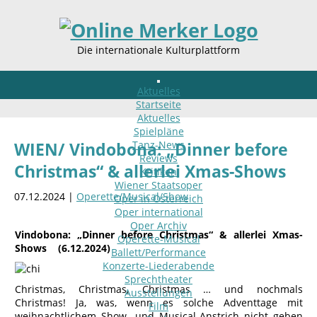
Die internationale Kulturplattform
Aktuelles
Startseite
Aktuelles
Spielpläne
Tanz-News
WIEN/ Vindobona: „Dinner before
Reviews
Christmas“ & allerlei Xmas-Shows
Kritiken
Wiener Staatsoper
07.12.2024 |
Operette/Musical/Show
Oper in Österreich
Oper international
Oper Archiv
Vindobona: „Dinner before Christmas“ & allerlei Xmas-
Operette-Musical
Shows (6.12.2024)
Ballett/Performance
Konzerte-Liederabende
Sprechtheater
Christmas, Christmas, Christmas … und nochmals
Ausstellungen
Christmas! Ja, was, wenn es solche Adventtage mit
Film
weihnachtlichem Show- und Musical-Anstrich nicht geben