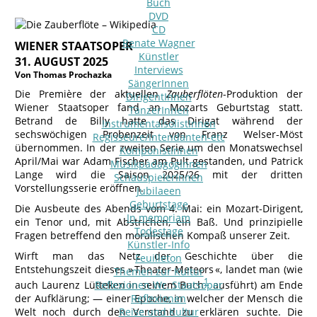
Buch
DVD
CD
Renate Wagner
WIENER STAATSOPER
Künstler
31. AUGUST 2025
Interviews
Von Thomas Prochazka
SängerInnen
Die Première der aktuellen
Zauberflöten
-Produktion der
DirigentInnen
Wiener Staatsoper fand an Mozarts Geburtstag statt.
TänzerInnen
Betrand de Billy hatte das Dirigat während der
InstrumentalsolistInnen
sechswöchigen Probenzeit von Franz Welser-Möst
Regisseure/Intendanten-etc
übernommen. In der zweiten Serie um den Monatswechsel
KomponistInnen
April/Mai war Adam Fischer am Pult gestanden, und Patrick
MusikpädagogInnen
Lange wird die Saison 2025/26 mit der dritten
SchauspielerInnen
Vorstellungsserie eröffnen.
Jubilaeen
Geburtstage
Die Ausbeute des Abends vom 4. Mai: ein Mozart-Dirigent,
In memoriam
ein Tenor und, mit Abstrichen, ein Baß. Und prinzipielle
Todestage
Fragen betreffend den moralischen Kompaß unserer Zeit.
Künstler-Info
Wirft man das Netz der Geschichte über die
Feuilleton
Entstehungszeit dieses » Theater-Meteors «, landet man (wie
Themen zur Kultur
1
auch Laurenz Lütteken in seinem Buch
ausführt) am Ende
Reflexionen Wr. Staatsoper
der Aufklärung; — einer Epoche, in welcher der Mensch die
Reflexionen
Welt noch durch den Verstand zu erklären suchte. Die
Reise und Kultur