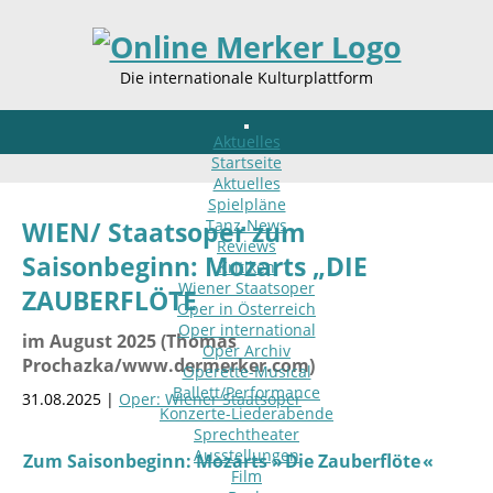
Die internationale Kulturplattform
Aktuelles
Startseite
Aktuelles
Spielpläne
Tanz-News
WIEN/ Staatsoper zum
Reviews
Saisonbeginn: Mozarts „DIE
Kritiken
Wiener Staatsoper
ZAUBERFLÖTE
Oper in Österreich
Oper international
im August 2025 (Thomas
Oper Archiv
Prochazka/www.dermerker.com)
Operette-Musical
Ballett/Performance
31.08.2025 |
Oper: Wiener Staatsoper
Konzerte-Liederabende
Sprechtheater
Ausstellungen
Zum Saisonbeginn:
Mozarts » Die Zauberflöte «
Film