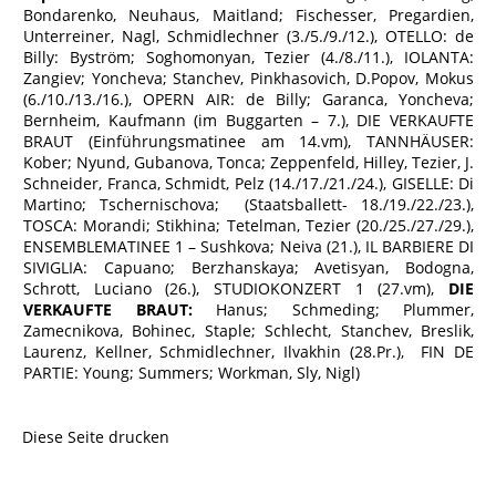
Bondarenko, Neuhaus, Maitland; Fischesser, Pregardien,
Unterreiner, Nagl, Schmidlechner (3./5./9./12.), OTELLO: de
Billy: Byström; Soghomonyan, Tezier (4./8./11.), IOLANTA:
Zangiev; Yoncheva; Stanchev, Pinkhasovich, D.Popov, Mokus
(6./10./13./16.), OPERN AIR: de Billy; Garanca, Yoncheva;
Bernheim, Kaufmann (im Buggarten – 7.), DIE VERKAUFTE
BRAUT (Einführungsmatinee am 14.vm), TANNHÄUSER:
Kober; Nyund, Gubanova, Tonca; Zeppenfeld, Hilley, Tezier, J.
Schneider, Franca, Schmidt, Pelz (14./17./21./24.), GISELLE: Di
Martino; Tschernischova; (Staatsballett- 18./19./22./23.),
TOSCA: Morandi; Stikhina; Tetelman, Tezier (20./25./27./29.),
ENSEMBLEMATINEE 1 – Sushkova; Neiva (21.), IL BARBIERE DI
SIVIGLIA: Capuano; Berzhanskaya; Avetisyan, Bodogna,
Schrott, Luciano (26.), STUDIOKONZERT 1 (27.vm),
DIE
VERKAUFTE BRAUT:
Hanus; Schmeding; Plummer,
Zamecnikova, Bohinec, Staple; Schlecht, Stanchev, Breslik,
Laurenz, Kellner, Schmidlechner, Ilvakhin (28.Pr.), FIN DE
PARTIE: Young; Summers; Workman, Sly, Nigl)
Diese Seite drucken