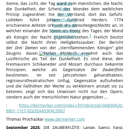
Sonne, das Licht, der Tag ward dem männlichen, die Nacht,
Apropos
die Dunkelheit, der Schein des Mondes dem weiblichen
Fotos
Prinzip zugeordnet; hie der Verstand, dort das Gefühl.
Kontakt
Lütteken führt Johann Gottfried Herders 1774
Bestellungen
erschienene
Aelteste Urkunde des Menschengeschlechts
an, in
Ihre Spende
welcher einander die Sonne als König des Tages, der Mond
Werbepartner
2
Impressum
als Königin der Nacht gegenüberstehen.
Freilich besitzt
selbst die Nacht ihren Helligkeitszauber: Der Bericht
der
Drei Damen
von der
sternflammenden Königin
gibt
Zeugnis davon. Stefan Mickisch erwähnt auch das
Luziferische als Teil der Dunkelheit. Es sind diese, den
Freimaurern Schikaneder und Mozart durchaus bekannte
Prinzipien, welche als Gegensätze
Die Zauberflöte
bestimmen. Im seit Jahrzehnten gehandhabten,
regisseurstheatralischen Unfug, Gegensätze aufzuheben
und die Fallhöhen der Werke zu verkleinern anstatt sie zu
betonen, zeigt sich das Unwissen nicht nur den Opern,
sondern auch der menschlichen Natur gegenüber….
:
https://dermerker.com/index.cfm?objectid=0AB30A20-
8801-11E7-8265EAA59FAC0907
Thomas Prochazka/
www.dermerker.com
September 2025
: DIE ZAUBERFLÖTE: Lange, Saenz, Fang,