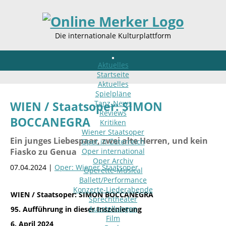
Die internationale Kulturplattform
Aktuelles
Startseite
Aktuelles
Spielpläne
Tanz-News
WIEN / Staatsoper: SIMON
Reviews
BOCCANEGRA
Kritiken
Wiener Staatsoper
Ein junges Liebespaar, zwei alte Herren, und kein
Oper in Österreich
Fiasko zu Genua
Oper international
Oper Archiv
07.04.2024 |
Oper: Wiener Staatsoper
Operette-Musical
Ballett/Performance
Konzerte-Liederabende
WIEN / Staatsoper: SIMON BOCCANEGRA
Sprechtheater
Ausstellungen
95. Aufführung in dieser Inszenierung
Film
6. April 2024