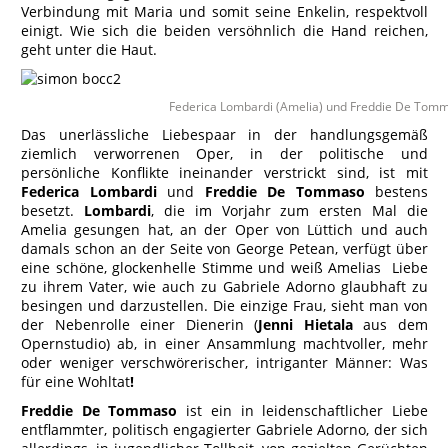
Verbindung mit Maria und somit seine Enkelin, respektvoll
einigt. Wie sich die beiden versöhnlich die Hand reichen,
geht unter die Haut.
Federica Lombardi (Amelia) und Freddie De Tomm
Das unerlässliche Liebespaar in der handlungsgemäß
ziemlich verworrenen Oper, in der politische und
persönliche Konflikte ineinander verstrickt sind, ist mit
Federica Lombardi
und
Freddie De Tommaso
bestens
besetzt.
Lombardi
, die im Vorjahr zum ersten Mal die
Amelia gesungen hat, an der Oper von Lüttich und auch
damals schon an der Seite von George Petean, verfügt über
eine schöne, glockenhelle Stimme und weiß Amelias Liebe
zu ihrem Vater, wie auch zu Gabriele Adorno glaubhaft zu
besingen und darzustellen. Die einzige Frau, sieht man von
der Nebenrolle einer Dienerin (
Jenni Hietala
aus dem
Opernstudio) ab, in einer Ansammlung machtvoller, mehr
oder weniger verschwörerischer, intriganter Männer: Was
für eine Wohltat
!
Freddie De Tommaso
ist ein in leidenschaftlicher Liebe
entflammter, politisch engagierter Gabriele Adorno, der sich