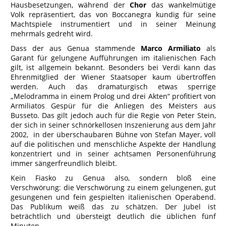
Hausbesetzungen, während der
Chor
das wankelmütige
Volk repräsentiert, das von Boccanegra kundig für seine
Machtspiele instrumentiert und in seiner Meinung
mehrmals gedreht wird.
Dass der aus Genua stammende
Marco Armiliato
als
Garant für gelungene Aufführungen im italienischen Fach
gilt, ist allgemein bekannt. Besonders bei Verdi kann das
Ehrenmitglied der Wiener Staatsoper kaum übertroffen
werden. Auch das dramaturgisch etwas sperrige
„Melodramma in einem Prolog und drei Akten“ profitiert von
Armiliatos Gespür für die Anliegen des Meisters aus
Busseto. Das gilt jedoch auch für die Regie von Peter Stein,
der sich in seiner schnörkellosen Inszenierung aus dem Jahr
2002, in der überschaubaren Bühne von Stefan Mayer, voll
auf die politischen und menschliche Aspekte der Handlung
konzentriert und in seiner achtsamen Personenführung
immer sängerfreundlich bleibt.
Kein Fiasko zu Genua also, sondern bloß eine
Verschwörung: die Verschwörung zu einem gelungenen, gut
gesungenen und fein gespielten italienischen Operabend.
Das Publikum weiß das zu schätzen. Der Jubel ist
beträchtlich und übersteigt deutlich die üblichen fünf
Minuten