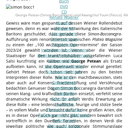
Buch
DVD
CD
George Petean (Simon Boccanegra) umd Kwangchul Youm (Fiesco). Alle
Renate Wagner
Künstler
Gewiss wäre man gespannt auf dessen Wiener Rollendebüt
Interviews
gewesen, denn es war wohl der Mitwirkung des italienische
SängerInnen
Baritons geschuldet, dass gerade diese
Simon-Boccanegra
-
DirigentInnen
Aufführung vom renommierten spanischen
Platea Magazine
TänzerInnen
zu einem der „100 wichtigsten Operntermine“ der Saison
InstrumentalsolistInnen
2023/24 gewählt worden ist. Wenn aber die Wiener
Regisseure/Intendanten-etc
Staatsoper für den krankheitshalber ausgefallenen Luca
KomponistInnen
Salsi kurzfristig ein Kaliber wie
George Petean
als Ersatz
MusikpädagogInnen
aufbieten kann, ist die Opernwelt wieder einmal gerettet:
SchauspielerInnen
Gehört Petean doch schon seit Jahren zu den besten
Jubilaeen
Interpreten dieser Rolle. Wie er den machtbewussten, stets
Geburtstage
aber auch auf Konsens, Friedenstiftung und Versöhnung
In memoriam
bedachten Genueser Dogen Simon Boccanegra darstellt und
Todestage
seinen klang- und kraftvollen Bariton einsetzt, verfehlt seine
Künstler-Info
dramatische Wirkung nicht. Er erfüllt Verdis Erwartung an
Feuilleton
diese Rolle – eine leidenschaftliche, feurige und stolze Seele
Themen zur Kultur
– in vollem Maße und braucht dafür keine großen Arien, die
Reflexionen Wr. Staatsoper
es in dieser Oper auch gar nicht gibt, sondern bewährt sich
Reflexionen
vortrefflich in den Duetten, Terzetten, in denen Verdi die
Reise und Kultur
jeweilige politische wie auch emotionale Stimmungslage