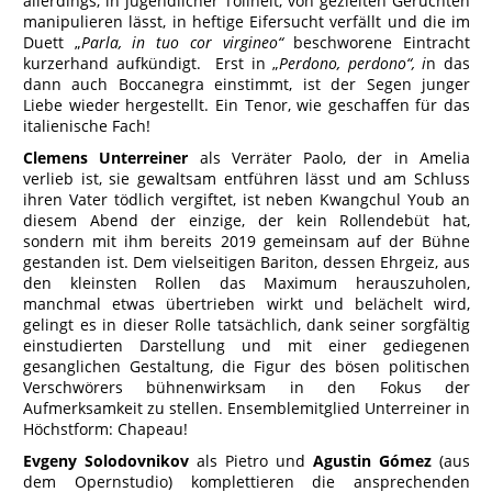
allerdings, in jugendlicher Tollheit, von gezielten Gerüchten
manipulieren lässt, in heftige Eifersucht verfällt und die im
Duett „
Parla, in tuo cor virgineo“
beschworene Eintracht
kurzerhand aufkündigt. Erst in „
Perdono, perdono“,
i
n das
dann auch Boccanegra einstimmt, ist der Segen junger
Liebe wieder hergestellt. Ein Tenor, wie geschaffen für das
italienische Fach!
Clemens Unterreiner
als Verräter Paolo, der in Amelia
verlieb ist, sie gewaltsam entführen lässt und am Schluss
ihren Vater tödlich vergiftet, ist neben Kwangchul Youb an
diesem Abend der einzige, der kein Rollendebüt hat,
sondern mit ihm bereits 2019 gemeinsam auf der Bühne
gestanden ist. Dem vielseitigen Bariton, dessen Ehrgeiz, aus
den kleinsten Rollen das Maximum herauszuholen,
manchmal etwas übertrieben wirkt und belächelt wird,
gelingt es in dieser Rolle tatsächlich, dank seiner sorgfältig
einstudierten Darstellung und mit einer gediegenen
gesanglichen Gestaltung, die Figur des bösen politischen
Verschwörers bühnenwirksam in den Fokus der
Aufmerksamkeit zu stellen. Ensemblemitglied Unterreiner in
Höchstform: Chapeau!
Evgeny Solodovnikov
als Pietro und
Agustin Gómez
(aus
dem Opernstudio) komplettieren die ansprechenden