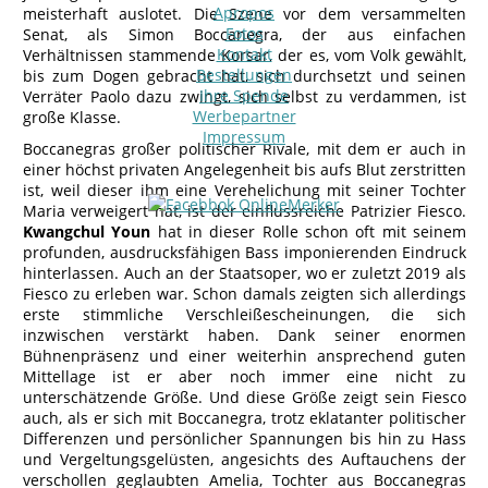
Apropos
meisterhaft auslotet. Die Szene vor dem versammelten
Fotos
Senat, als Simon Boccanegra, der aus einfachen
Kontakt
Verhältnissen stammende Korsar, der es, vom Volk gewählt,
Bestellungen
bis zum Dogen gebracht hat, sich durchsetzt und seinen
Ihre Spende
Verräter Paolo dazu zwingt, sich selbst zu verdammen, ist
Werbepartner
große Klasse.
Impressum
Boccanegras großer politischer Rivale, mit dem er auch in
einer höchst privaten Angelegenheit bis aufs Blut zerstritten
ist, weil dieser ihm eine Verehelichung mit seiner Tochter
Maria verweigert hat, ist der einflussreiche Patrizier Fiesco.
Kwangchul Youn
hat in dieser Rolle schon oft mit seinem
profunden, ausdrucksfähigen Bass imponierenden Eindruck
hinterlassen. Auch an der Staatsoper, wo er zuletzt 2019 als
Fiesco zu erleben war. Schon damals zeigten sich allerdings
erste stimmliche Verschleißescheinungen, die sich
inzwischen verstärkt haben. Dank seiner enormen
Bühnenpräsenz und einer weiterhin ansprechend guten
Mittellage ist er aber noch immer eine nicht zu
unterschätzende Größe. Und diese Größe zeigt sein Fiesco
auch, als er sich mit Boccanegra, trotz eklatanter politischer
Differenzen und persönlicher Spannungen bis hin zu Hass
und Vergeltungsgelüsten, angesichts des Auftauchens der
verschollen geglaubten Amelia, Tochter aus Boccanegras