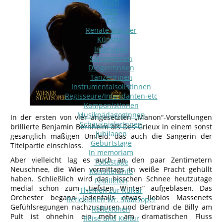
Buch
DVD
CD
Renate Wagner
Künstler
Interviews
SängerInnen
DirigentInnen
TänzerInnen
InstrumentalsolistInnen
Regisseure/Intendanten-etc
KomponistInnen
MusikpädagogInnen
In der ersten von vier angesetzten „Manon“-Vorstellungen
SchauspielerInnen
brillierte Benjamin Bernheim als Des Grieux in einem sonst
Jubilaeen
gesanglich mäßigen Umfeld, das auch die Sängerin der
Geburtstage
Titelpartie einschloss.
In memoriam
Aber vielleicht lag es auch an den paar Zentimetern
Todestage
Neuschnee, die Wien vormittags in weiße Pracht gehüllt
Künstler-Info
haben. Schließlich wird das bisschen Schnee heutzutage
Feuilleton
medial schon zum „tiefsten Winter“ aufgeblasen. Das
Themen zur Kultur
Orchester begann jedenfalls etwas lieblos Massenets
Reflexionen Wr. Staatsoper
Gefühlsregungen nachzuspüren und Bertrand de Billy am
Reflexionen
Pult ist ohnehin ein mehr am dramatischen Fluss
Reise und Kultur