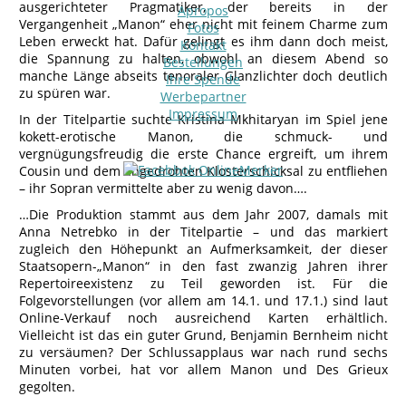
ausgerichteter Pragmatiker, der bereits in der
Apropos
Vergangenheit „Manon“ eher nicht mit feinem Charme zum
Fotos
Leben erweckt hat. Dafür gelingt es ihm dann doch meist,
Kontakt
die Spannung zu halten, obwohl an diesem Abend so
Bestellungen
manche Länge abseits tenoraler Glanzlichter doch deutlich
Ihre Spende
zu spüren war.
Werbepartner
Impressum
In der Titelpartie suchte Kristina Mkhitaryan im Spiel jene
kokett-erotische Manon, die schmuck- und
vergnügungsfreudig die erste Chance ergreift, um ihrem
Cousin und dem angedrohten Klosterschicksal zu entfliehen
– ihr Sopran vermittelte aber zu wenig davon….
…Die Produktion stammt aus dem Jahr 2007, damals mit
Anna Netrebko in der Titelpartie – und das markiert
zugleich den Höhepunkt an Aufmerksamkeit, der dieser
Staatsopern-„Manon“ in den fast zwanzig Jahren ihrer
Repertoireexistenz zu Teil geworden ist. Für die
Folgevorstellungen (vor allem am 14.1. und 17.1.) sind laut
Online-Verkauf noch ausreichend Karten erhältlich.
Vielleicht ist das ein guter Grund, Benjamin Bernheim nicht
zu versäumen? Der Schlussapplaus war nach rund sechs
Minuten vorbei, hat vor allem Manon und Des Grieux
gegolten.