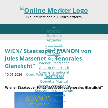
Die internationale Kulturplattform
Aktuelles
Startseite
Aktuelles
Spielpläne
Tanz-News
WIEN/ Staatsoper: MANON von
Reviews
Jules Massenet – „Tenorales
Kritiken
Wiener Staatsoper
Glanzlicht“
Oper in Österreich
Oper international
10.01.2026 |
Oper: Wiener Staatsoper
Oper Archiv
Operette-Musical
Ballett/Performance
Wiener Staatsoper 9.1.26 „MANON“, „Tenorales Glanzlicht“
Konzerte-Liederabende
Sprechtheater
Ausstellungen
Film