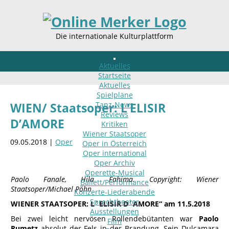
Die internationale Kulturplattform
Aktuelles
Startseite
Aktuelles
Spielpläne
Tanz-News
WIEN/ Staatsoper: L’ELISIR
Reviews
D’AMORE
Kritiken
Wiener Staatsoper
09.05.2018 |
Oper
Oper in Österreich
Oper international
Oper Archiv
Operette-Musical
Paolo Fanale, Hila Fahima.
Copyright: Wiener
Ballett/Performance
Staatsoper/Michael Pöhn
Konzerte-Liederabende
Sprechtheater
WIENER STAATSOPER: L´ELISIR D´AMORE“ am 11.5.2018
Ausstellungen
Bei zwei leicht nervösen Rollendebütanten war
Paolo
Film
Rumetz
absolut der Fels in der Brandung. Sein Dulcamara