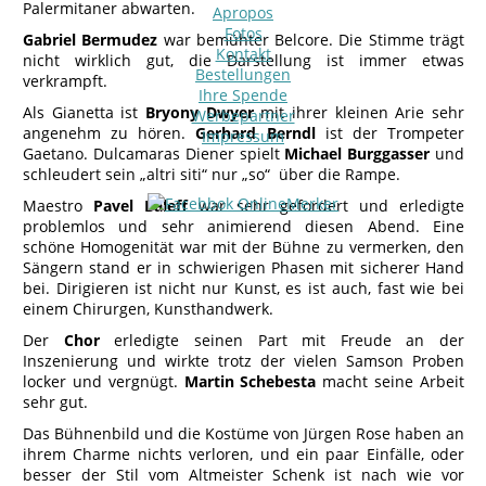
Palermitaner abwarten.
Apropos
Fotos
Gabriel Bermudez
war bemühter Belcore. Die Stimme trägt
Kontakt
nicht wirklich gut, die Darstellung ist immer etwas
Bestellungen
verkrampft.
Ihre Spende
Als Gianetta ist
Bryony Dwyer
mit ihrer kleinen Arie sehr
Werbepartner
angenehm zu hören.
Gerhard Berndl
ist der Trompeter
Impressum
Gaetano. Dulcamaras Diener spielt
Michael Burggasser
und
schleudert sein „altri siti“ nur „so“ über die Rampe.
Maestro
Pavel Baleff
war sehr gefordert und erledigte
problemlos und sehr animierend diesen Abend. Eine
schöne Homogenität war mit der Bühne zu vermerken, den
Sängern stand er in schwierigen Phasen mit sicherer Hand
bei. Dirigieren ist nicht nur Kunst, es ist auch, fast wie bei
einem Chirurgen, Kunsthandwerk.
Der
Chor
erledigte seinen Part mit Freude an der
Inszenierung und wirkte trotz der vielen Samson Proben
locker und vergnügt.
Martin Schebesta
macht seine Arbeit
sehr gut.
Das Bühnenbild und die Kostüme von Jürgen Rose haben an
ihrem Charme nichts verloren, und ein paar Einfälle, oder
besser der Stil vom Altmeister Schenk ist nach wie vor