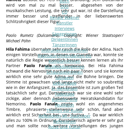
Buch
wird von mal zu mal besser, abgesehen von der
DVD
musikalischen Leistung, die sehr gut war, ist die Darstellung
CD
immer besser und treffender in der liebenswerten
Renate Wagner
Schlitzohrigkeit dieser Figur.
Künstler
Interviews
SängerInnen
Paolo Rumetz (Dulcamara). Copyright: Wiener Staatsoper/
DirigentInnen
Michael Pöhn
TänzerInnen
Hila Fahima
übernahm sehr rasch die Rolle der Adina. Nach
InstrumentalsolistInnen
einigen Vorstellungen, in denen sie Gianetta war, konnte sie
Regisseure/Intendanten-etc
natürlich die Regie wesentlich besser kennen lernen als ihr
KomponistInnen
Partner
Paolo Fanale
als Nemorino. Bei Hila Fahima
MusikpädagogInnen
schwand die Nervosität nach ein paar Tönen und sie konnte
SchauspielerInnen
wirklich eine sehr gute Adina auf die Bühne bringen. Die
Jubilaeen
Stimme ist gewachsen und lange nicht mehr so soubrettig
Geburtstage
wie in der Anfangszeit. Ja, das Ensemble ist zum großen Teil
In memoriam
tatsächlich sehr gut. Darstellerisch war sie eine wohl sehr
Todestage
zickige, aber dennoch liebenswerte Heiratskandidatin für
Künstler-Info
Nemorino.
Paolo Fanale
zeigte wohl ein angenehmes
Feuilleton
Timbre, phrasierte stellenweise sehr schön, fand aber
Themen zur Kultur
wirklich erst Sicherheit bei „una furtiva ..“ Da war wirklich
Reflexionen Wr. Staatsoper
alles zu 100% in Ordnung. Darstellerisch agierte er sehr gut
Reflexionen
und man sollte noch weitere Vorstellungen des jungen
Reise und Kultur