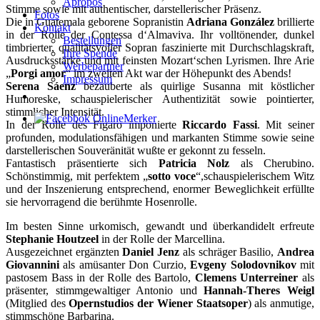
Apropos
Stimme sowie mit authentischer, darstellerischer Präsenz.
Fotos
Die in Guatemala geborene Sopranistin
Adriana González
brillierte
Kontakt
in der Rolle der Contessa d‘Almaviva. Ihr volltönender, dunkel
Bestellungen
timbrierter, qualitätsvoller Sopran faszinierte mit Durchschlagskraft,
Ihre Spende
Ausdrucksstärke und mit feinsten Mozart‘schen Lyrismen. Ihre Arie
Werbepartner
„
Porgi amor
“ im zweiten Akt war der Höhepunkt des Abends!
Impressum
Serena Sáenz
bezauberte als quirlige Susanna mit köstlicher
Humoreske, schauspielerischer Authentizität sowie pointierter,
stimmlicher Intensität.
In der Rolle des Figaro imponierte
Riccardo Fassi
. Mit seiner
profunden, modulationsfähigen und markanten Stimme sowie seine
darstellerischen Souveränität wußte er gekonnt zu fesseln.
Fantastisch präsentierte sich
Patricia Nolz
als Cherubino.
Schönstimmig, mit perfektem „
sotto voce
“,schauspielerischem Witz
und der Inszenierung entsprechend, enormer Beweglichkeit erfüllte
sie hervorragend die berühmte Hosenrolle.
Im besten Sinne urkomisch, gewandt und überkandidelt erfreute
Stephanie Houtzeel
in der Rolle der Marcellina.
Ausgezeichnet ergänzten
Daniel Jenz
als schräger Basilio,
Andrea
Giovannini
als amüsanter Don Curzio,
Evgeny Solodovnikov
mit
pastosem Bass in der Rolle des Bartolo,
Clemens Unterreiner
als
präsenter, stimmgewaltiger Antonio und
Hannah-Theres Weigl
(Mitglied des
Opernstudios der Wiener Staatsoper
) als anmutige,
stimmschöne Barbarina.