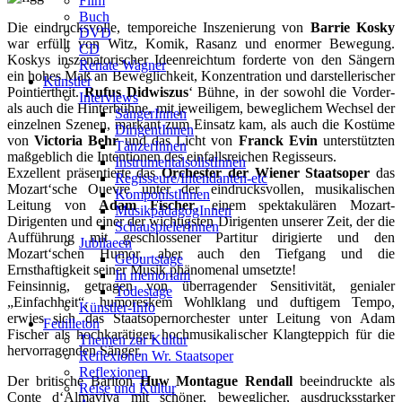
Film
Buch
Die eindrucksvolle, temporeiche Inszenierung von
Barrie Kosky
DVD
war erfüllt von Witz, Komik, Rasanz und enormer Bewegung.
CD
Koskys inszenatorischer Ideenreichtum forderte von den Sängern
Renate Wagner
ein hohes Maß an Beweglichkeit, Konzentration und darstellerischer
Künstler
Pointiertheit.
Rufus Didwiszus
‘ Bühne, in der sowohl die Vorder-
Interviews
als auch die Hinterbühne, mit jeweiligem, beweglichem Wechsel der
SängerInnen
einzelnen Szenen, markant zum Einsatz kam, als auch die Kostüme
DirigentInnen
von
Victoria Behr
und das Licht von
Franck Evin
unterstützten
TänzerInnen
maßgeblich die Intentionen des einfallsreichen Regisseurs.
InstrumentalsolistInnen
Exzellent präsentierte das
Orchester der Wiener Staatsoper
das
Regisseure/Intendanten-etc
Mozart‘sche Ouevre unter der eindrucksvollen, musikalischen
KomponistInnen
Leitung von
Adam Fischer
, einem spektakulären Mozart-
MusikpädagogInnen
Dirigenten und einer der wichtigsten Dirigenten unserer Zeit, der die
SchauspielerInnen
Aufführung mit geschlossener Partitur dirigierte und den
Jubilaeen
Mozart‘schen Humor, aber auch den Tiefgang und die
Geburtstage
Ernsthaftigkeit seiner Musik phänomenal umsetzte!
In memoriam
Feinsinnig, getragen von überragender Sensitivität, genialer
Todestage
„Einfachheit“, humoreskem Wohlklang und duftigem Tempo,
Künstler-Info
erwies sich das Staatsopernorchester unter Leitung von Adam
Feuilleton
Fischer als hochkarätiger, hochmusikalischer Klangteppich für die
Themen zur Kultur
hervorragenden Sänger.
Reflexionen Wr. Staatsoper
Reflexionen
Der britische Bariton
Huw Montague Rendall
beeindruckte als
Reise und Kultur
Conte d‘Almaviva mit schöner, beweglicher, ausdrucksstarker