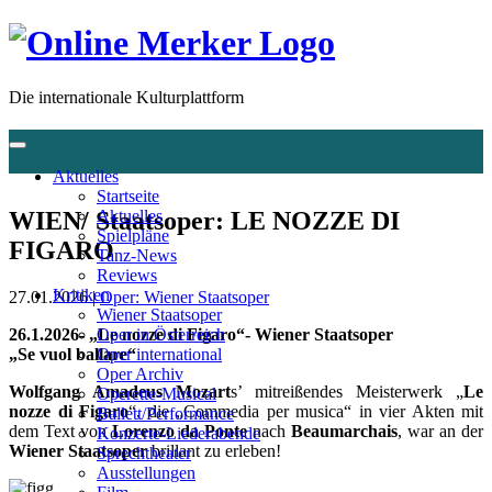
Die internationale Kulturplattform
Aktuelles
Startseite
WIEN/ Staatsoper: LE NOZZE DI
Aktuelles
Spielpläne
FIGARO
Tanz-News
Reviews
Kritiken
27.01.2026 |
Oper: Wiener Staatsoper
Wiener Staatsoper
26.1.2026- „Le nozze di Figaro“- Wiener Staatsoper
Oper in Österreich
„Se vuol ballare“
Oper international
Oper Archiv
Wolfgang Amadeus Mozart
s’ mitreißendes Meisterwerk „
Le
Operette-Musical
nozze di Figaro
“, die „Commedia per musica“ in vier Akten mit
Ballett/Performance
dem Text von
Lorenzo da Ponte
nach
Beaumarchais
, war an der
Konzerte-Liederabende
Wiener Staatsoper
brillant zu erleben!
Sprechtheater
Ausstellungen