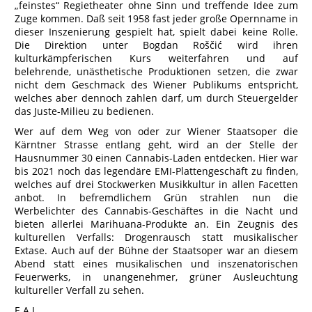
„feinstes“ Regietheater ohne Sinn und treffende Idee zum
Zuge kommen. Daß seit 1958 fast jeder große Opernname in
dieser Inszenierung gespielt hat, spielt dabei keine Rolle.
Die Direktion unter Bogdan Roščić wird ihren
kulturkämpferischen Kurs weiterfahren und auf
belehrende, unästhetische Produktionen setzen, die zwar
nicht dem Geschmack des Wiener Publikums entspricht,
welches aber dennoch zahlen darf, um durch Steuergelder
das Juste-Milieu zu bedienen.
Wer auf dem Weg von oder zur Wiener Staatsoper die
Kärntner Strasse entlang geht, wird an der Stelle der
Hausnummer 30 einen Cannabis-Laden entdecken. Hier war
bis 2021 noch das legendäre EMI-Plattengeschäft zu finden,
welches auf drei Stockwerken Musikkultur in allen Facetten
anbot. In befremdlichem Grün strahlen nun die
Werbelichter des Cannabis-Geschäftes in die Nacht und
bieten allerlei Marihuana-Produkte an. Ein Zeugnis des
kulturellen Verfalls: Drogenrausch statt musikalischer
Extase. Auch auf der Bühne der Staatsoper war an diesem
Abend statt eines musikalischen und inszenatorischen
Feuerwerks, in unangenehmer, grüner Ausleuchtung
kultureller Verfall zu sehen.
E.A.L.