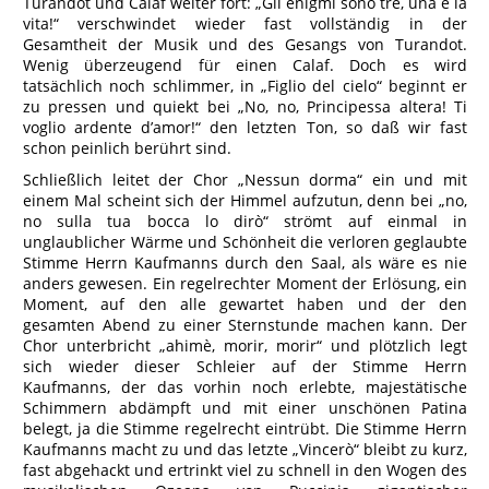
Turandot und Calaf weiter fort: „Gli enigmi sono tre, una è la
vita!“ verschwindet wieder fast vollständig in der
Gesamtheit der Musik und des Gesangs von Turandot.
Wenig überzeugend für einen Calaf. Doch es wird
tatsächlich noch schlimmer, in „Figlio del cielo“ beginnt er
zu pressen und quiekt bei „No, no, Principessa altera! Ti
voglio ardente d’amor!“ den letzten Ton, so daß wir fast
schon peinlich berührt sind.
Schließlich leitet der Chor „Nessun dorma“ ein und mit
einem Mal scheint sich der Himmel aufzutun, denn bei „no,
no sulla tua bocca lo dirò“ strömt auf einmal in
unglaublicher Wärme und Schönheit die verloren geglaubte
Stimme Herrn Kaufmanns durch den Saal, als wäre es nie
anders gewesen. Ein regelrechter Moment der Erlösung, ein
Moment, auf den alle gewartet haben und der den
gesamten Abend zu einer Sternstunde machen kann. Der
Chor unterbricht „ahimè, morir, morir“ und plötzlich legt
sich wieder dieser Schleier auf der Stimme Herrn
Kaufmanns, der das vorhin noch erlebte, majestätische
Schimmern abdämpft und mit einer unschönen Patina
belegt, ja die Stimme regelrecht eintrübt. Die Stimme Herrn
Kaufmanns macht zu und das letzte „Vincerò“ bleibt zu kurz,
fast abgehackt und ertrinkt viel zu schnell in den Wogen des