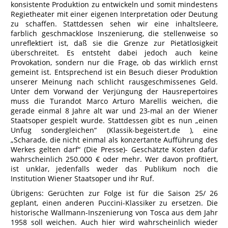
konsistente Produktion zu entwickeln und somit mindestens
Regietheater mit einer eigenen Interpretation oder Deutung
zu schaffen. Stattdessen sehen wir eine inhaltsleere,
farblich geschmacklose Inszenierung, die stellenweise so
unreflektiert ist, daß sie die Grenze zur Pietätlosigkeit
überschreitet. Es entsteht dabei jedoch auch keine
Provokation, sondern nur die Frage, ob das wirklich ernst
gemeint ist. Entsprechend ist ein Besuch dieser Produktion
unserer Meinung nach schlicht rausgeschmissenes Geld.
Unter dem Vorwand der Verjüngung der Hausrepertoires
muss die Turandot Marco Arturo Marellis weichen, die
gerade einmal 8 Jahre alt war und 23-mal an der Wiener
Staatsoper gespielt wurde. Stattdessen gibt es nun „einen
Unfug sondergleichen“ (Klassik-begeistert.de ), eine
„Scharade, die nicht einmal als konzertante Aufführung des
Werkes gelten darf“ (Die Presse)- Geschätzte Kosten dafür
wahrscheinlich 250.000 € oder mehr. Wer davon profitiert,
ist unklar, jedenfalls weder das Publikum noch die
Institution Wiener Staatsoper und ihr Ruf.
Übrigens: Gerüchten zur Folge ist für die Saison 25/ 26
geplant, einen anderen Puccini-Klassiker zu ersetzen. Die
historische Wallmann-Inszenierung von Tosca aus dem Jahr
1958 soll weichen. Auch hier wird wahrscheinlich wieder