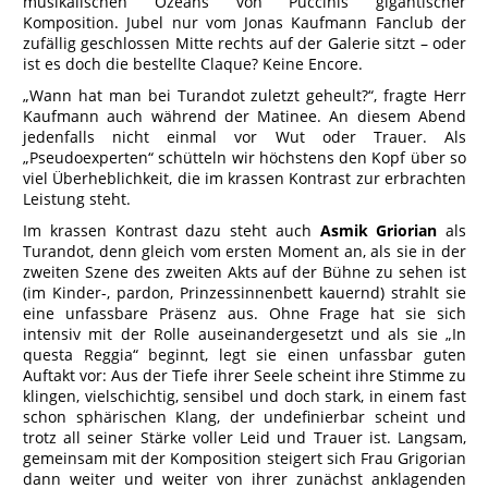
musikalischen Ozeans von Puccinis gigantischer
Komposition. Jubel nur vom Jonas Kaufmann Fanclub der
zufällig geschlossen Mitte rechts auf der Galerie sitzt – oder
ist es doch die bestellte Claque? Keine Encore.
„Wann hat man bei Turandot zuletzt geheult?“, fragte Herr
Kaufmann auch während der Matinee. An diesem Abend
jedenfalls nicht einmal vor Wut oder Trauer. Als
„Pseudoexperten“ schütteln wir höchstens den Kopf über so
viel Überheblichkeit, die im krassen Kontrast zur erbrachten
Leistung steht.
Im krassen Kontrast dazu steht auch
Asmik Griorian
als
Turandot, denn gleich vom ersten Moment an, als sie in der
zweiten Szene des zweiten Akts auf der Bühne zu sehen ist
(im Kinder-, pardon, Prinzessinnenbett kauernd) strahlt sie
eine unfassbare Präsenz aus. Ohne Frage hat sie sich
intensiv mit der Rolle auseinandergesetzt und als sie „In
questa Reggia“ beginnt, legt sie einen unfassbar guten
Auftakt vor: Aus der Tiefe ihrer Seele scheint ihre Stimme zu
klingen, vielschichtig, sensibel und doch stark, in einem fast
schon sphärischen Klang, der undefinierbar scheint und
trotz all seiner Stärke voller Leid und Trauer ist. Langsam,
gemeinsam mit der Komposition steigert sich Frau Grigorian
dann weiter und weiter von ihrer zunächst anklagenden