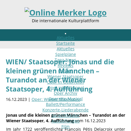
Die internationale Kulturplattform
Aktuelles
Startseite
Aktuelles
Spielpläne
Tanz-News
WIEN/ Staatsoper: Jonas und die
Reviews
kleinen grünen Männchen –
Kritiken
Wiener Staatsoper
Turandot an der Wiener
Oper in Österreich
Staatsoper, 4. Aufführung
Oper international
Oper Archiv
Operette-Musical
16.12.2023 |
Oper: Wiener Staatsoper
Ballett/Performance
Konzerte-Liederabende
Jonas und die kleinen grünen Männchen – Turandot an der
Sprechtheater
Wiener Staatsoper, 4. Aufführung
vom 16.12.2023
Ausstellungen
Film
Im Jahr 1722 veröffentlichte Francois Pétis Delacroix unter