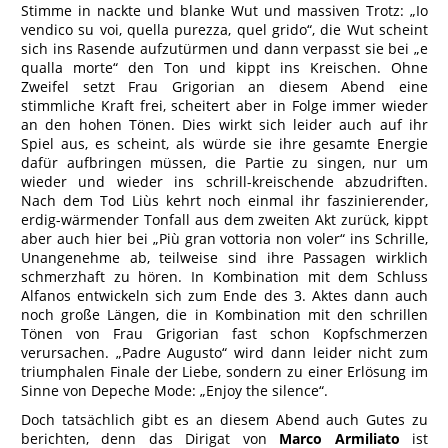
Stimme in nackte und blanke Wut und massiven Trotz: „Io
vendico su voi, quella purezza, quel grido“, die Wut scheint
sich ins Rasende aufzutürmen und dann verpasst sie bei „e
qualla morte“ den Ton und kippt ins Kreischen. Ohne
Zweifel setzt Frau Grigorian an diesem Abend eine
stimmliche Kraft frei, scheitert aber in Folge immer wieder
an den hohen Tönen. Dies wirkt sich leider auch auf ihr
Spiel aus, es scheint, als würde sie ihre gesamte Energie
dafür aufbringen müssen, die Partie zu singen, nur um
wieder und wieder ins schrill-kreischende abzudriften.
Nach dem Tod Liùs kehrt noch einmal ihr faszinierender,
erdig-wärmender Tonfall aus dem zweiten Akt zurück, kippt
aber auch hier bei „Più gran vottoria non voler“ ins Schrille,
Unangenehme ab, teilweise sind ihre Passagen wirklich
schmerzhaft zu hören. In Kombination mit dem Schluss
Alfanos entwickeln sich zum Ende des 3. Aktes dann auch
noch große Längen, die in Kombination mit den schrillen
Tönen von Frau Grigorian fast schon Kopfschmerzen
verursachen. „Padre Augusto“ wird dann leider nicht zum
triumphalen Finale der Liebe, sondern zu einer Erlösung im
Sinne von Depeche Mode: „Enjoy the silence“.
Doch tatsächlich gibt es an diesem Abend auch Gutes zu
berichten, denn das Dirigat von
Marco Armiliato
ist