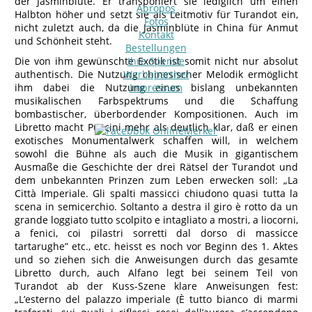
der Jasminblüte. Er transponiert sie lediglich um einen
Apropos
Halbton höher und setzt sie als Leitmotiv für Turandot ein,
Fotos
nicht zuletzt auch, da die Jasminblüte in China für Anmut
Kontakt
und Schönheit steht.
Bestellungen
Die von ihm gewünschte Exotik ist somit nicht nur absolut
Ihre Spende
authentisch. Die Nutzung chinesischer Melodik ermöglicht
Werbepartner
ihm dabei die Nutzung eines bislang unbekannten
Impressum
musikalischen Farbspektrums und die Schaffung
bombastischer, überbordender Kompositionen. Auch im
Libretto macht Puccini mehr als deutlich klar, daß er einen
exotisches Monumentalwerk schaffen will, in welchem
sowohl die Bühne als auch die Musik in gigantischem
Ausmaße die Geschichte der drei Rätsel der Turandot und
dem unbekannten Prinzen zum Leben erwecken soll: „La
Città Imperiale. Gli spalti massicci chiudono quasi tutta la
scena in semicerchio. Soltanto a destra il giro è rotto da un
grande loggiato tutto scolpito e intagliato a mostri, a liocorni,
a fenici, coi pilastri sorretti dal dorso di massicce
tartarughe” etc., etc. heisst es noch vor Beginn des 1. Aktes
und so ziehen sich die Anweisungen durch das gesamte
Libretto durch, auch Alfano legt bei seinem Teil von
Turandot ab der Kuss-Szene klare Anweisungen fest:
„L’esterno del palazzo imperiale (È tutto bianco di marmi