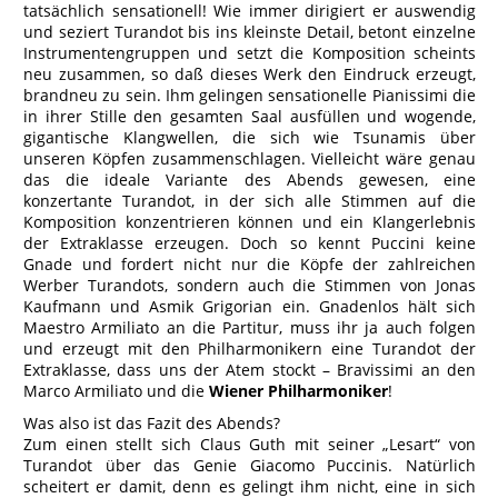
tatsächlich sensationell! Wie immer dirigiert er auswendig
und seziert Turandot bis ins kleinste Detail, betont einzelne
Instrumentengruppen und setzt die Komposition scheints
neu zusammen, so daß dieses Werk den Eindruck erzeugt,
brandneu zu sein. Ihm gelingen sensationelle Pianissimi die
in ihrer Stille den gesamten Saal ausfüllen und wogende,
gigantische Klangwellen, die sich wie Tsunamis über
unseren Köpfen zusammenschlagen. Vielleicht wäre genau
das die ideale Variante des Abends gewesen, eine
konzertante Turandot, in der sich alle Stimmen auf die
Komposition konzentrieren können und ein Klangerlebnis
der Extraklasse erzeugen. Doch so kennt Puccini keine
Gnade und fordert nicht nur die Köpfe der zahlreichen
Werber Turandots, sondern auch die Stimmen von Jonas
Kaufmann und Asmik Grigorian ein. Gnadenlos hält sich
Maestro Armiliato an die Partitur, muss ihr ja auch folgen
und erzeugt mit den Philharmonikern eine Turandot der
Extraklasse, dass uns der Atem stockt – Bravissimi an den
Marco Armiliato und die
Wiener Philharmoniker
!
Was also ist das Fazit des Abends?
Zum einen stellt sich Claus Guth mit seiner „Lesart“ von
Turandot über das Genie Giacomo Puccinis. Natürlich
scheitert er damit, denn es gelingt ihm nicht, eine in sich