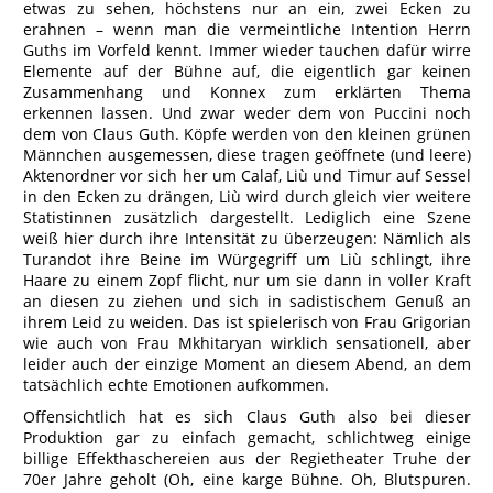
etwas zu sehen, höchstens nur an ein, zwei Ecken zu
erahnen – wenn man die vermeintliche Intention Herrn
Guths im Vorfeld kennt. Immer wieder tauchen dafür wirre
Elemente auf der Bühne auf, die eigentlich gar keinen
Zusammenhang und Konnex zum erklärten Thema
erkennen lassen. Und zwar weder dem von Puccini noch
dem von Claus Guth. Köpfe werden von den kleinen grünen
Männchen ausgemessen, diese tragen geöffnete (und leere)
Aktenordner vor sich her um Calaf, Liù und Timur auf Sessel
in den Ecken zu drängen, Liù wird durch gleich vier weitere
Statistinnen zusätzlich dargestellt. Lediglich eine Szene
weiß hier durch ihre Intensität zu überzeugen: Nämlich als
Turandot ihre Beine im Würgegriff um Liù schlingt, ihre
Haare zu einem Zopf flicht, nur um sie dann in voller Kraft
an diesen zu ziehen und sich in sadistischem Genuß an
ihrem Leid zu weiden. Das ist spielerisch von Frau Grigorian
wie auch von Frau Mkhitaryan wirklich sensationell, aber
leider auch der einzige Moment an diesem Abend, an dem
tatsächlich echte Emotionen aufkommen.
Offensichtlich hat es sich Claus Guth also bei dieser
Produktion gar zu einfach gemacht, schlichtweg einige
billige Effekthaschereien aus der Regietheater Truhe der
70er Jahre geholt (Oh, eine karge Bühne. Oh, Blutspuren.