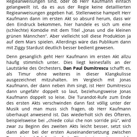
Regieanweisungen sind, oder ob Herr Kaufmann einfach
gelangweilt ist, da es aus der Regie keine detaillierten
Regieanweisungen gegeben hat. Stellenweise hampelt Herr
Kaufmann dann im ersten Akt so absurd herum, dass wir
den Eindruck bekommen, hier handele es sich um eine
(schlechte) Komödie mit dem Titel „Jonas und die kleinen
grünen Männchen“. Aber vielleicht soll diese Produktion ja
auf dem Mars spielen. Allerdings wäre das Publikum dann
mit Ziggy Stardust deutlich besser bedient gewesen.
Denn gesanglich geht Herr Kaufmann im ersten Akt allzu
häufig stimmlich unter. Dies liegt keinesfalls an der
Lautstärke des Orchesters,
Dan Paul Dumitrescu
schafft es,
als Timur ohne weiteres in dieser Klangkulisse
ausgezeichnet mitzuhalten. Im Vergleich mit Jonas
Kaufmann, der dann neben ihm singt, ist Herr Dumitrescu
dann ungefähr doppelt so laut, beziehungsweise Jonas
Kaufmann doppelt so leise. Die Turandot-Rufe zum Ende
des ersten Akts verschwinden dann fast völlig unter der
Musik und man muss sich fragen, ob Herr Kaufmann
überhaupt anwesend ist. Das wiederholt sich des Öfteren,
beispielsweise bei „chiede colui che non sorride più“, wird
zwar zu Beginn des zweiten Akts leicht besser, setzt sich
dann aber bei der ersten Auseinandersetzung zwischen