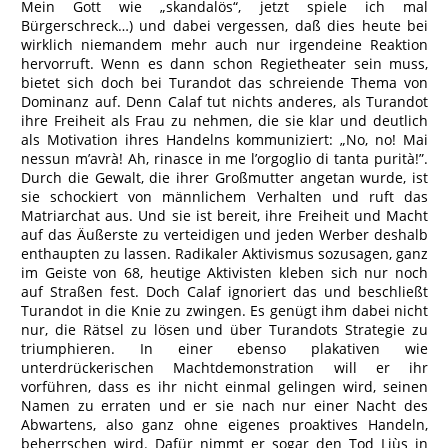
Mein Gott wie „skandalös“, jetzt spiele ich mal
Bürgerschreck…) und dabei vergessen, daß dies heute bei
wirklich niemandem mehr auch nur irgendeine Reaktion
hervorruft. Wenn es dann schon Regietheater sein muss,
bietet sich doch bei Turandot das schreiende Thema von
Dominanz auf. Denn Calaf tut nichts anderes, als Turandot
ihre Freiheit als Frau zu nehmen, die sie klar und deutlich
als Motivation ihres Handelns kommuniziert: „No, no! Mai
nessun m’avrà! Ah, rinasce in me l’orgoglio di tanta purità!”.
Durch die Gewalt, die ihrer Großmutter angetan wurde, ist
sie schockiert von männlichem Verhalten und ruft das
Matriarchat aus. Und sie ist bereit, ihre Freiheit und Macht
auf das Äußerste zu verteidigen und jeden Werber deshalb
enthaupten zu lassen. Radikaler Aktivismus sozusagen, ganz
im Geiste von 68, heutige Aktivisten kleben sich nur noch
auf Straßen fest. Doch Calaf ignoriert das und beschließt
Turandot in die Knie zu zwingen. Es genügt ihm dabei nicht
nur, die Rätsel zu lösen und über Turandots Strategie zu
triumphieren. In einer ebenso plakativen wie
unterdrückerischen Machtdemonstration will er ihr
vorführen, dass es ihr nicht einmal gelingen wird, seinen
Namen zu erraten und er sie nach nur einer Nacht des
Abwartens, also ganz ohne eigenes proaktives Handeln,
beherrschen wird. Dafür nimmt er sogar den Tod Liùs in