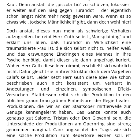
Kauf. Denn anstatt die „piccola Liù“ zu schützen, fokussiert
er weiter auf den Sieg gegen Turandot – der eigentlich
schon längst nicht mehr nötig gewesen wäre. Wenn es so
etwas wie „toxische Männlichkeit“ gibt, dann doch wohl hier!
Doch anstatt dieses nun mehr als schwierige Verhalten
aufzugreifen, betreibt Herr Guth selbst „Mansplaining“ und
erklärt uns allen, daß Turandot in Wirklichkeit eine
traumatisierte Frau ist, die sich selbst nicht zu helfen weiß
und das erzwungene Eindringen eines Mannes in ihre
Psyche benötigt, damit dieser sie dann ungefragt kuriert.
Woher Herr Guth diese Idee nimmt, erschließt sich wahrlich
nicht. Dafür gleicht sie in ihrer Struktur doch dem Vorgehen
Calafs selbst. Leider setzt Herr Guth diese Idee wie schon
beschrieben auch nicht konsistent um, verharrt in
Andeutungen und einzelnen, symbolischen Effekt-
Versuchen. Stattdessen reiht sich die Produktion in den
üblichen graun-brau-grünen Einheitsbrei der Regietheater-
Produktionen, die wir an der Staatsoper mittlerweile zur
Genüge kennengelernt haben. Das Ganze könnte auch
genauso gut Salome, Tristan oder Don Giovanni sein, die
Unterschiede der Produktionen am Opernring sind streng
genommen marginal. Ganz ungeachtet der Frage, wie sich
eine solche Produktion zum Repertoire eignen soll, ist