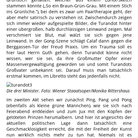
stammen könnte („So ein Braun-Grün-Grau. Mit einem Stich
ins Grünliche.“), bei dem es zwar um Paartherapie geht, der
aber mehr satirisch zu verstehen ist. Zwischendurch zeigen
sich immer wieder aufgespielte Bilder, die Turandot hinter
einer übergroßen, halb durchlässigen Leinwand zeigen. Mal
verschmiert sie Blut, mal wälzt sie sich gegen jene
Leinwand. In der Gong-Szene schlägt Calaf dann gegen die
Berggassen-Tür der Freud Praxis. Um ein Trauma soll es
hier laut Herrn Guth gehen, denn Turandot könne nicht
wissen, wer sie sei, da ihre Großmutter Opfer einer
Massenvergewaltigung geworden sei und somit Turandots
Großvater unbekannt sei. Darauf muss man tatsächlich
erstmal kommen, im Libretto steht das jedenfalls nicht.
Die drei Minister. Foto: Wiener Staaatsoper/Monika Rittershaus
Im zweiten Akt sehen wir zunächst Ping, Pang und Pong
(ebenfalls als kleine grüne Männchen), wie sie sich nach
Feierabend entkleiden und zum Jux mit den Köpfen der
getöteten Prinzen herumalbern. Und hier ist angesichts der
aktuellen politischen Lage dann tatsächlich eine
Geschmacklosigkeit erreicht, die mit der Freiheit der Kunst
nun wirklich nichts mehr zu tun hat. Niemals ist es