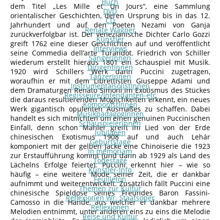
Buch
dem Titel „Les Mille et Un Jours“, eine Sammlung
DVD
orientalischer Geschichten, deren Ursprung bis in das 12.
CD
Jahrhundert und auf den Poeten Nezami von Ganja
Renate Wagner
zurückverfolgbar ist. Der venezianische Dichter Carlo Gozzi
Künstler
greift 1762 eine dieser Geschichten auf und veröffentlicht
Interviews
seine Commedia dell’arte Turandot. Friedrich von Schiller
SängerInnen
wiederum erstellt hieraus 1801 ein Schauspiel mit Musik.
DirigentInnen
1920 wird Schillers Werk dann Puccini zugetragen,
TänzerInnen
woraufhin er mit dem Librettisten Giuseppe Adami und
InstrumentalsolistInnen
dem Dramaturgen Renato Simoni im Exotismus des Stückes
Regisseure/Intendanten-etc
die daraus resultierenden Möglichkeiten erkennt, ein neues
KomponistInnen
Werk gigantisch opulenten Ausmaßes zu schaffen. Dabei
MusikpädagogInnen
handelt es sich mitnichten um einen genuinen Puccinischen
SchauspielerInnen
Einfall, denn schon Mahler greift im Lied von der Erde
Jubilaeen
chinesischen Exotismus 1908 auf und auch Lehár
Geburtstage
komponiert mit der gelben Jacke eine Chinoiserie die 1923
In memoriam
zur Erstaufführung kommt (und dann ab 1929 als Land des
Todestage
Lächelns Erfolge feierte). Puccini erkennt hier – wie so
Künstler-Info
häufig – eine weitere Mode seiner Zeit, die er dankbar
Feuilleton
aufnimmt und weiterentwickelt. Zusätzlich fällt Puccini eine
Themen zur Kultur
chinesische Spieldose seines Freundes Baron Fassini-
Reflexionen Wr. Staatsoper
Camosso in die Hände, aus welcher er dankbar mehrere
Reflexionen
Melodien entnimmt, unter anderen eins zu eins die Melodie
Reise und Kultur