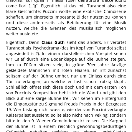
traforati, sui quali i riflessi rosei dell’aurora s’accendono
come fiori […])“. Eigentlich ist das mit Turandot also eine
klare Geschichte: Puccini wollte eine exotische Chinoiserie
schaffen, um einerseits imposante Bilder nutzen zu können
und diese andererseits als Bebilderung für eine Musik
nutzen, welche die Grenzen des musikalisch möglichen
weiter auslotete.
Eigentlich. Denn
Claus Guth
sieht das anders. Er verortet
Turandot als Psychodrama (das im Kopf von Turandot selbst
angesiedelt ist?). In einem darstellerischen Vorspiel sehen
wir Calaf durch eine Bodenklappe auf die Bühne steigen.
Ihm zu Füßen sitzen viele, in grüne 70er Jahre Anzüge
gekleidete Männchen mit roten Haaren. Er irrt zunächst
seltsam auf der Bühne umher, nur um Einlass durch eine
Tür zu erlangen, an welche er fast schon trotzig klopft.
Schließlich öffnet sich diese doch und mit dem ersten Ton
von Puccinis Komposition hebt sich die Wand und gibt den
Blick auf eine karge Bühne frei. Wir sehen im Hintergrund
die Eingangstür zu Sigmund Freuds Praxis in der Berggasse
19. Wer bislang nicht wusste, wie der von Puccini verlangte
Kaiserpalast aussieht, sollte also nicht nach Peking, sondern
bitte in den 9. Wiener Gemeindebezirk reisen. Die Kargheit
der Bühne ist in einem reichlich gewöhnungsbedürftigen
Grünstich gehalten, welcher aus einem Loriot-Sketch