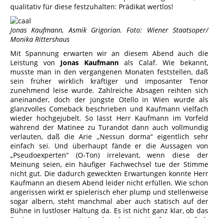
qualitativ für diese festzuhalten: Prädikat wertlos!
Jonas Kaufmann, Asmik Grigorian. Foto: Wiener Staatsoper/
Monika Rittershaus
Mit Spannung erwarten wir an diesem Abend auch die
Leistung von
Jonas Kaufmann
als Calaf. Wie bekannt,
musste man in den vergangenen Monaten feststellen, daß
sein früher wirklich kräftiger und imposanter Tenor
zunehmend leise wurde. Zahlreiche Absagen reihten sich
aneinander, doch der jüngste Otello in Wien wurde als
glanzvolles Comeback beschrieben und Kaufmann vielfach
wieder hochgejubelt. So lässt Herr Kaufmann im Vorfeld
während der Matinee zu Turandot dann auch vollmundig
verlauten, daß die Arie „Nessun dorma“ eigentlich sehr
einfach sei. Und überhaupt fände er die Aussagen von
„Pseudoexperten“ (O-Ton) irrelevant, wenn diese der
Meinung seien, ein häufiger Fachwechsel tue der Stimme
nicht gut. Die dadurch geweckten Erwartungen konnte Herr
Kaufmann an diesem Abend leider nicht erfüllen. Wie schon
angerissen wirkt er spielerisch eher plump und stellenweise
sogar albern, steht manchmal aber auch statisch auf der
Bühne in lustloser Haltung da. Es ist nicht ganz klar, ob das