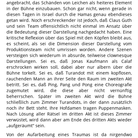
angebracht, das Schänden von Leichen als heiteres Element
in der Bühne einzubauen. Schon gar nicht, wenn gerade in
diesen Tagen in Israel durch die Hamas genau ebendieses
getan wird. Noch erschreckender ist jedoch, daß Claus Guth
und sein Team offensichtlich nicht einmal im Ansatz über
die Bedeutung dieser Darstellung nachgedacht haben. Eine
kritische Reflexion über das Spiel mit den Köpfen bleibt aus,
es scheint, als sei die Dimension dieser Darstellung vom
Produktionsteam nicht umrissen worden. Andere Szenen
versteigen sich wiederum in absurde, teilweise clownesque
Darstellungen. Sei es, daß Jonas Kaufmann als Calaf
erschrocken wirken soll, dabei aber nur albern über die
Bühne torkelt. Sei es, daß Turandot mit einem kopflosen,
rauchenden Mann an ihrer Seite den Raum im zweiten Akt
betritt. Sei es, daß Ping, Pang und Pong eine Choreografie
zugemutet wird, die diese aber nicht vernünftig
beherrschen. Später im zweiten Akt wird die Bühne
schließlich zum Zimmer Turandots, in der dann zusätzlich
noch ihr Bett steht. Ihre Hofdamen tragen Puppenmasken.
Nach Lösung aller Rätsel im dritten Akt ist dieses Zimmer
verwüstet, wird dann aber am Ende des dritten Akts wieder
„aufgeräumt“ sein.
Von der Aufarbeitung eines Traumas ist da nirgendwo