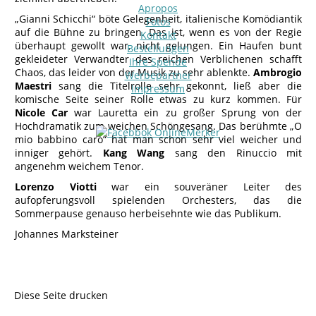
Apropos
„Gianni Schicchi“ böte Gelegenheit, italienische Komödiantik
Fotos
auf die Bühne zu bringen. Das ist, wenn es von der Regie
Kontakt
überhaupt gewollt war, nicht gelungen. Ein Haufen bunt
Bestellungen
gekleideter Verwandter des reichen Verblichenen schafft
Ihre Spende
Chaos, das leider von der Musik zu sehr ablenkte.
Ambrogio
Werbepartner
Maestri
sang die Titelrolle sehr gekonnt, ließ aber die
Impressum
komische Seite seiner Rolle etwas zu kurz kommen. Für
Nicole Car
war Lauretta ein zu großer Sprung von der
Hochdramatik zum weichen Schöngesang. Das berühmte „O
mio babbino caro“ hat man schon sehr viel weicher und
inniger gehört.
Kang Wang
sang den Rinuccio mit
angenehm weichem Tenor.
Lorenzo Viotti
war ein souveräner Leiter des
aufopferungsvoll spielenden Orchesters, das die
Sommerpause genauso herbeisehnte wie das Publikum.
Johannes Marksteiner
Diese Seite drucken