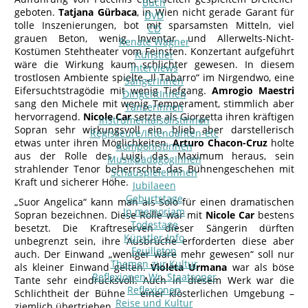
Buch
geboten.
Tatjana Gürbaca
, in Wien nicht gerade Garant für
DVD
tolle Inszenierungen, bot mit sparsamsten Mitteln, viel
CD
grauen Beton, wenig Inventar und Allerwelts-Nicht-
Renate Wagner
Kostümen Stehtheater vom Feinsten. Konzertant aufgeführt
Künstler
wäre die Wirkung kaum schlichter gewesen. In diesem
Interviews
trostlosen Ambiente spielte „Il Tabarro“ im Nirgendwo, eine
SängerInnen
Eifersuchtstragödie mit wenig Tiefgang.
Amrogio Maestri
DirigentInnen
sang den Michele mit wenig Temperament, stimmlich aber
TänzerInnen
hervorragend.
Nicole Car
setzte als Giorgetta ihren kräftigen
InstrumentalsolistInnen
Sopran sehr wirkungsvoll ein, blieb aber darstellerisch
Regisseure/Intendanten-etc
etwas unter ihren Möglichkeiten.
Arturo Chacon-Cruz
holte
KomponistInnen
aus der Rolle des Luigi das Maximum heraus, sein
MusikpädagogInnen
strahlender Tenor beherrschte das Bühnengeschehen mit
SchauspielerInnen
Kraft und sicherer Höhe.
Jubilaeen
Geburtstage
„Suor Angelica“ kann man als Solo für einen dramatischen
In memoriam
Sopran bezeichnen. Diese Rolle war mit
Nicole Car
bestens
Todestage
besetzt. Die Kraftreserven dieser Sängerin dürften
Künstler-Info
unbegrenzt sein, ihre Ausbrüche erforderten diese aber
Feuilleton
auch. Der Einwand „weniger wäre mehr gewesen“ soll nur
Themen zur Kultur
als kleiner Einwand gelten.
Violeta Urmana
war als böse
Reflexionen Wr. Staatsoper
Tante sehr eindrucksvoll. Auch in diesem Werk war die
Reflexionen
Schlichtheit der Bühne – einer klösterlichen Umgebung –
Reise und Kultur
ziemlich übertrieben.