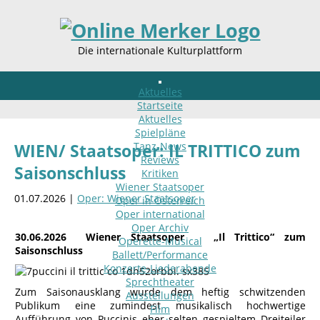
Die internationale Kulturplattform
Aktuelles
Startseite
Aktuelles
Spielpläne
Tanz-News
WIEN/ Staatsoper: IL TRITTICO zum
Reviews
Saisonschluss
Kritiken
Wiener Staatsoper
01.07.2026 |
Oper: Wiener Staatsoper
Oper in Österreich
Oper international
Oper Archiv
30.06.2026 Wiener Staatsoper „Il Trittico“ zum
Operette-Musical
Saisonschluss
Ballett/Performance
Konzerte-Liederabende
Sprechtheater
Zum Saisonausklang wurde dem heftig schwitzenden
Ausstellungen
Publikum eine zumindest musikalisch hochwertige
Film
Aufführung von Puccinis eher selten gespieltem Dreiteiler