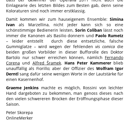
Einlagearie des letzten Bildes zum Besten gab, denn seine
Koloraturen sind noch immer erstklassig.
Damit kommen wir zum hauseigenem Ensemble:
Simina
Ivan
als Marzellina, nicht jeder kann sich so eine
schönstimmige Bedienerin leisten,
Sorin Coliban
lässt noch
immer die Kanonen als Basilio donnern und
Paolo Rumetz
– leider entstellt durch diese entsetzliche, falsche
Gummiglatze – wird wegen der fehlenden
vis comica
die
beiden großen Vorbilder in dieser Bufforolle des Doktor
Bartolo nur schwer erreichen können, nämlich
Fernando
Corena
und
Alfred
Šramek
.
Hans
Peter Kammerer
blieb
unauffällig als Fiorillo; aber der Offizier des
Wolfram Igor
Derntl
sang dafür seine wenigen Worte in der Lautstärke für
einen Kasernenhof.
Graeme Jenkins
machte es möglich, Rossini von leichter
Hand dargeboten zu bekommen, man genoss dieses nach
den vielen schwereren Brocken der Eröffnungsphase dieser
Saison.
Peter Skorepa
OnlineMerker