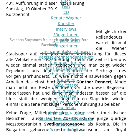
Buch
431. Aufführung in dieser Inszenierung
DVD
Samstag, 19.Oktober 2019
CD
Kurzbericht
Renate Wagner
Künstler
Interviews
Mit gleich drei
SängerInnen
Rollendebüts
Svetlana Stoyanova freut sich auf ihr Debüt Foto
DirigentInnen
wartet diesmal
Facebook
TänzerInnen
die Wiener
InstrumentalsolistInnen
Staatsoper auf, eine jugendliche Auffrischung für dieses
Regisseure/Intendanten-etc
alte Vehikel einer Inszenierung – denn die Zeit ist bei uns
KomponistInnen
wieder einmal stehen geblieben und man zeigt wieder
MusikpädagogInnen
Regiekunst aus deutschen Landen der Sechziger des
SchauspielerInnen
vorigen Jahrhunderts. Es wäre nichts einzuwenden gegen
Jubilaeen
Arbeiten des einst hochgelobten
Günther
Rennert
, fände
Geburtstage
man nicht nur Reste der Ideen vor, die dieser Regisseur
In memoriam
hinterlassen hat und käme man indessen besser auf die
Todestage
Idee, statt der wenigen angerosteten Slapsticks wieder
Künstler-Info
einmal die Szene mit kluger Personenführung zu beleben.
Feuilleton
Keine Frage, Mittelpunkt des – dank vieler touristischer
Themen zur Kultur
Besucher – ausverkauften Abends ist die junge quirlige
Reflexionen Wr. Staatsoper
Mezzosopranistin
Svetlina Stoyanova
als Rosina. Die in
Reflexionen
Bulgarien geborene und aufgewachsene, am Royal
Reise und Kultur