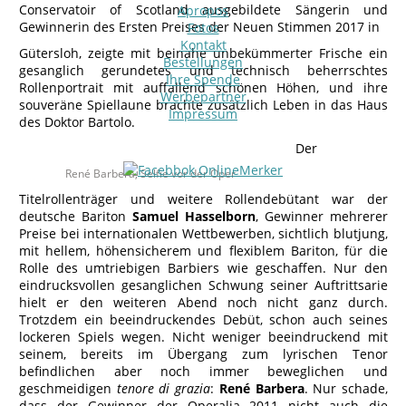
Conservatoir of Scotland ausgebildete Sängerin und
Apropos
Gewinnerin des Ersten Preises der Neuen Stimmen 2017 in
Fotos
Kontakt
Gütersloh, zeigte mit beinahe unbekümmerter Frische ein
Bestellungen
gesanglich gerundetes und technisch beherrschtes
Ihre Spende
Rollenportrait mit auffallend schönen Höhen, und ihre
Werbepartner
souveräne Spiellaune brachte zusätzlich Leben in das Haus
Impressum
des Doktor Bartolo.
Der
René Barbera, Selfie vor der Oper
Titelrollenträger und weitere Rollendebütant war der
deutsche Bariton
Samuel
Hasselborn
, Gewinner mehrerer
Preise bei internationalen Wettbewerben, sichtlich blutjung,
mit hellem, höhensicherem und flexiblem Bariton, für die
Rolle des umtriebigen Barbiers wie geschaffen. Nur den
eindrucksvollen gesanglichen Schwung seiner Auftrittsarie
hielt er den weiteren Abend noch nicht ganz durch.
Trotzdem ein beeindruckendes Debüt, schon auch seines
lockeren Spiels wegen. Nicht weniger beeindruckend mit
seinem, bereits im Übergang zum lyrischen Tenor
befindlichen aber noch immer beweglichen und
geschmeidigen
tenore di
grazia
:
René
Barbera
. Nur schade,
dass der Gewinner der Operalia 2011 nicht auch die