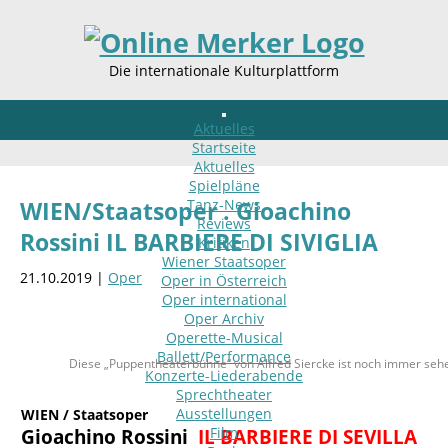
Die internationale Kulturplattform
Aktuelles
Startseite
Aktuelles
Spielpläne
Tanz-News
WIEN/Staatsoper . Gioachino
Reviews
Rossini IL BARBIERE DI SIVIGLIA
Kritiken
Wiener Staatsoper
21.10.2019 |
Oper
Oper in Österreich
Oper international
Oper Archiv
Operette-Musical
Ballett/Performance
Diese „Puppentheaterbühne“ von Alfred Siercke ist noch immer seh
Konzerte-Liederabende
Sprechtheater
Ausstellungen
WIEN / Staatsoper
Film
Gioachino Rossini
IL BARBIERE DI SEVILLA