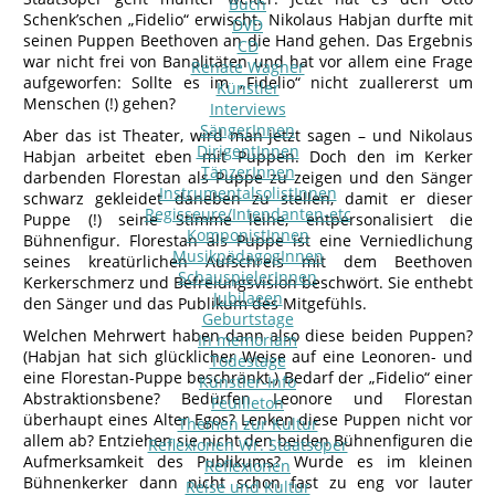
Buch
Schenk’schen „Fidelio“ erwischt. Nikolaus Habjan durfte mit
DVD
seinen Puppen Beethoven an die Hand gehen. Das Ergebnis
CD
war nicht frei von Banalitäten und hat vor allem eine Frage
Renate Wagner
aufgeworfen: Sollte es im „Fidelio“ nicht zuallererst um
Künstler
Menschen (!) gehen?
Interviews
SängerInnen
Aber das ist Theater, wird man jetzt sagen – und Nikolaus
DirigentInnen
Habjan arbeitet eben mit Puppen. Doch den im Kerker
TänzerInnen
darbenden Florestan als Puppe zu zeigen und den Sänger
InstrumentalsolistInnen
schwarz gekleidet daneben zu stellen, damit er dieser
Regisseure/Intendanten-etc
Puppe (!) seine Stimme leihe, entpersonalisiert die
KomponistInnen
Bühnenfigur. Florestan als Puppe ist eine Verniedlichung
MusikpädagogInnen
seines kreatürlichen Aufschreis mit dem Beethoven
SchauspielerInnen
Kerkerschmerz und Befreiungsvision beschwört. Sie enthebt
Jubilaeen
den Sänger und das Publikum des Mitgefühls.
Geburtstage
Welchen Mehrwert haben dann also diese beiden Puppen?
In memoriam
(Habjan hat sich glücklicher Weise auf eine Leonoren- und
Todestage
eine Florestan-Puppe beschränkt.) Bedarf der „Fidelio“ einer
Künstler-Info
Abstraktionsbene? Bedürfen Leonore und Florestan
Feuilleton
überhaupt eines Alter Egos? Lenken diese Puppen nicht vor
Themen zur Kultur
allem ab? Entziehen sie nicht den beiden Bühnenfiguren die
Reflexionen Wr. Staatsoper
Aufmerksamkeit des Publikums? Wurde es im kleinen
Reflexionen
Bühnenkerker dann nicht schon fast zu eng vor lauter
Reise und Kultur