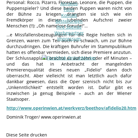
Personal: Rocco, Pizarro, Florestan, Leonore, die Puppen, die
Apropos
Puppenspieler? Und diese beiden Puppen waren nicht von
Fotos
der Bühne zu kriegen, drängten sie sich wie ein
Kontakt
Fremdkörper in diesen jubelnden Aufschrei zweier
Bestellungen
Menschen (!!): „Oh namelose Freude!“…
Ihre Spende
Werbepartner
…e Missfallensbezeugungen für die Regie hielten sich in
Impressum
Grenzen, waren zum Teil auch zu schwach, um zur Bühne
durchzudringen. Die kräftigen Buhrufer im Stammpublikum
hatten es offenbar vermieden, sich diese Premiere anzutun.
Der Schlussapplaus brachte es auf zehn oder elf Minuten –
und das hat in Anbetracht der mangelnden
Premierenqualität dieses neuen „Fidelio“ dann doch
überrascht. Aber vielleicht ist man letztlich auch dafür
dankbar gewesen, dass die Oper szenisch nicht bis zur
„Unkenntlichkeit“ entstellt worden ist. Dafür gibt es
inzwischen ja genug Beispiele – auch an der Wiener
Staatsoper.
http://www.operinwien.at/werkverz/beethov/afidelio20.htm
Dominik Troger/ www.operinwien.at
Diese Seite drucken