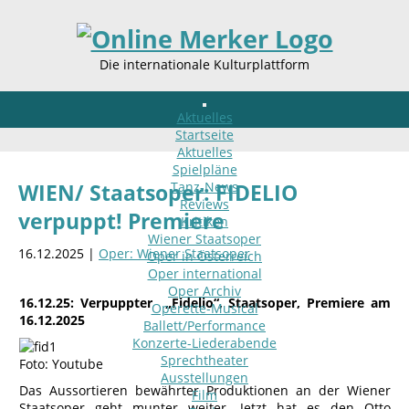
Die internationale Kulturplattform
Aktuelles
Startseite
Aktuelles
Spielpläne
Tanz-News
WIEN/ Staatsoper: FIDELIO
Reviews
verpuppt! Premiere
Kritiken
Wiener Staatsoper
16.12.2025 |
Oper: Wiener Staatsoper
Oper in Österreich
Oper international
Oper Archiv
16.12.25: Verpuppter „Fidelio“, Staatsoper, Premiere am
Operette-Musical
16.12.2025
Ballett/Performance
Konzerte-Liederabende
Sprechtheater
Foto: Youtube
Ausstellungen
Das Aussortieren bewährter Produktionen an der Wiener
Film
Staatsoper geht munter weiter. Jetzt hat es den Otto