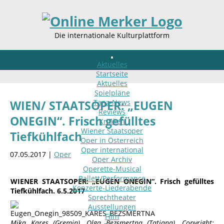
Die internationale Kulturplattform
Aktuelles
Startseite
Aktuelles
Spielpläne
Tanz-News
WIEN/ STAATSOPER: „EUGEN
Reviews
ONEGIN“. Frisch gefülltes
Kritiken
Wiener Staatsoper
Tiefkühlfach
Oper in Österreich
Oper international
07.05.2017 |
Oper
Oper Archiv
Operette-Musical
Ballett/Performance
WIENER STAATSOPER: „EUGEN ONEGIN“. Frisch gefülltes
Konzerte-Liederabende
Tiefkühlfach. 6.5.2017
Sprechtheater
Ausstellungen
Film
Mika Kares (Gremin), Olga Bezsmertna (Tatjana). Copyright: