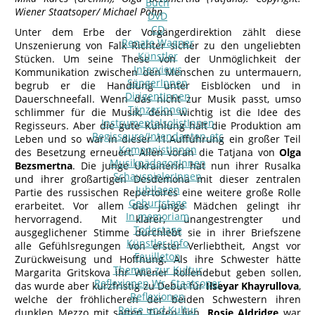
Buch
Wiener Staatsoper/ Michael Pöhn
DVD
CD
Unter dem Erbe der Vorgängerdirektion zählt diese
Renate Wagner
Unszenierung von Falk Richter sicher zu den ungeliebten
Künstler
Stücken. Um seine These von der Unmöglichkeit der
Interviews
Kommunikation zwischen den Menschen zu untermauern,
SängerInnen
begrub er die Handlung unter Eisblöcken und in
DirigentInnen
Dauerschneefall. Wenn das nicht zur Musik passt, umso
TänzerInnen
schlimmer für die Musik, denn wichtig ist die Idee des
InstrumentalsolistInnen
Regisseurs. Aber die gute Kühlung hält die Produktion am
Regisseure/Intendanten-etc
Leben und so war in dieser 41.Aufführung ein großer Teil
KomponistInnen
des Besetzung erneuert. Allen voran die Tatjana von
Olga
MusikpädagogInnen
Bezsmertna
. Die junge Ukrainerin hat nun ihrer Rusalka
SchauspielerInnen
und ihrer großartigen Desdemona mit dieser zentralen
Jubilaeen
Partie des russischen Repertoires eine weitere große Rolle
Geburtstage
erarbeitet. Vor allem das junge Mädchen gelingt ihr
In memoriam
hervorragend. Mit klarer, unangestrengter und
Todestage
ausgeglichener Stimme durchlebt sie in ihrer Briefszene
Künstler-Info
alle Gefühlsregungen von erster Verliebtheit, Angst vor
Feuilleton
Zurückweisung und Hoffnung. Als ihre Schwester hätte
Themen zur Kultur
Margarita Gritskova ihr Wiener Rollendebut geben sollen,
Reflexionen Wr. Staatsoper
das wurde aber kurzfristig zu Debut für
Ilseyar Khayrullova
,
Reflexionen
welche der fröhlicheren der beiden Schwestern ihren
Reise und Kultur
dunklen Mezzo mit satten Tiefen lieh.
Rosie Aldridge
war