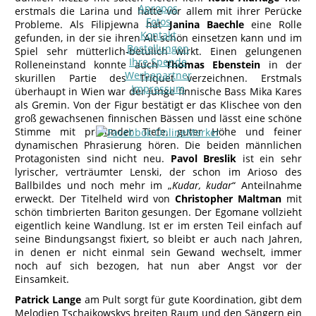
Apropos
erstmals die Larina und hatte vor allem mit ihrer Perücke
Fotos
Probleme. Als Filipjewna hat
Janina Baechle
eine Rolle
Kontakt
gefunden, in der sie ihren Alt schön einsetzen kann und im
Bestellungen
Spiel sehr mütterlich-betulich wirkt. Einen gelungenen
Ihre Spende
Rolleneinstand konnte auch
Thomas Ebenstein
in der
Werbepartner
skurillen Partie des Triquet verzeichnen. Erstmals
Impressum
überhaupt in Wien war der junge finnische Bass Mika Kares
als Gremin. Von der Figur bestätigt er das Klischee von den
groß gewachsenen finnischen Bässen und lässt eine schöne
Stimme mit profunder Tiefe, guter Höhe und feiner
dynamischen Phrasierung hören. Die beiden männlichen
Protagonisten sind nicht neu.
Pavol Breslik
ist ein sehr
lyrischer, verträumter Lenski, der schon im Arioso des
Ballbildes und noch mehr im „
Kudar, kudar
“ Anteilnahme
erweckt. Der Titelheld wird von
Christopher Maltman
mit
schön timbrierten Bariton gesungen. Der Egomane vollzieht
eigentlich keine Wandlung. Ist er im ersten Teil einfach auf
seine Bindungsangst fixiert, so bleibt er auch nach Jahren,
in denen er nicht einmal sein Gewand wechselt, immer
noch auf sich bezogen, hat nun aber Angst vor der
Einsamkeit.
Patrick Lange
am Pult sorgt für gute Koordination, gibt dem
Melodien Tschaikowskys breiten Raum und den Sängern ein