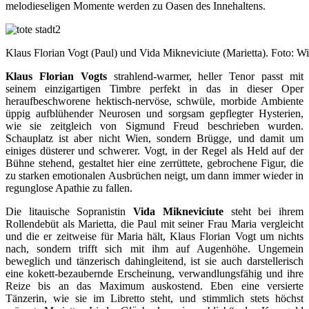
melodieseligen Momente werden zu Oasen des Innehaltens.
Klaus Florian Vogt (Paul) und Vida Mikneviciute (Marietta). Foto: W
Klaus Florian Vogts
strahlend-warmer, heller Tenor passt mit
seinem einzigartigen Timbre perfekt in das in dieser Oper
heraufbeschworene hektisch-nervöse, schwüle, morbide Ambiente
üppig aufblühender Neurosen und sorgsam gepflegter Hysterien,
wie sie zeitgleich von Sigmund Freud beschrieben wurden.
Schauplatz ist aber nicht Wien, sondern Brügge, und damit um
einiges düsterer und schwerer. Vogt, in der Regel als Held auf der
Bühne stehend, gestaltet hier eine zerrüttete, gebrochene Figur, die
zu starken emotionalen Ausbrüchen neigt, um dann immer wieder in
regunglose Apathie zu fallen.
Die litauische Sopranistin
Vida Mikneviciute
steht bei ihrem
Rollendebüt als Marietta, die Paul mit seiner Frau Maria vergleicht
und die er zeitweise für Maria hält, Klaus Florian Vogt um nichts
nach, sondern trifft sich mit ihm auf Augenhöhe. Ungemein
beweglich und tänzerisch dahingleitend, ist sie auch darstellerisch
eine kokett-bezaubernde Erscheinung, verwandlungsfähig und ihre
Reize bis an das Maximum auskostend. Eben eine versierte
Tänzerin, wie sie im Libretto steht, und stimmlich stets höchst