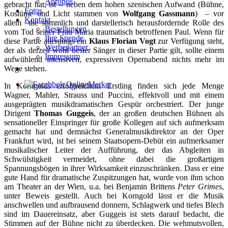
Apropos
gebracht hat, ist – neben dem hohen szenischen Aufwand (Bühne,
Fotos
Kostüme und Licht stammen von
Wolfgang Gassmann
) – vor
Kontakt
allem die stimmlich und darstellerisch herausfordernde Rolle des
Bestellungen
vom Tod seiner Frau Maria traumatisch betroffenen Paul. Wenn für
Ihre Spende
diese Partie allerdings ein
Klaus Florian Vogt
zur Verfügung steht,
Werbepartner
der als derzeit wohl bester Sänger in dieser Partie gilt, sollte einem
Impressum
aufwühlend intensiven, expressiven Opernabend nichts mehr im
Wege stehen.
In Korngolds erfolgreichem Erstling finden sich jede Menge
Wagner, Mahler, Strauss und Puccini, effektvoll und mit einem
ausgeprägten musikdramatischen Gespür orchestriert. Der junge
Dirigent
Thomas Guggeis
, der an großen deutschen Bühnen als
sensationeller Einspringer für große Kollegen auf sich aufmerksam
gemacht hat und demnächst Generalmusikdirektor an der Oper
Frankfurt wird, ist bei seinem Staatsopern-Debüt ein aufmerksamer
musikalischer Leiter der Aufführung, der das Abgleiten in
Schwülstigkeit vermeidet, ohne dabei die großartigen
Spannungsbögen in ihrer Wirksamkeit einzuschränken. Dass er eine
gute Hand für dramatische Zuspitzungen hat, wurde von ihm schon
am Theater an der Wien, u.a. bei Benjamin Brittens
Peter Grimes
,
unter Beweis gestellt. Auch bei Korngold lässt er die Musik
anschwellen und aufbrausend donnern, Schlagwerk und tiefes Blech
sind im Dauereinsatz, aber Guggeis ist stets darauf bedacht, die
Stimmen auf der Bühne nicht zu überdecken. Die wehmutsvollen,