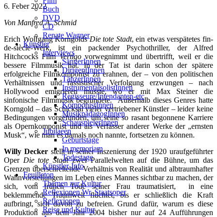
Film
6. Feber 2022
Buch
DVD
Von Manfred A. Schmid
CD
Renate Wagner
Erich Wolfgang Korngolds
Die tote Stadt
, ein etwas verspätetes fin-
Künstler
de-siècle-Werk, ist ein packender Psychothriller, der Alfred
Interviews
Hitchcocks Film
Vertigo
vorwegnimmt und übertrifft, weil er die
SängerInnen
bessere Filmmusik hat. In der Tat ist darin schon der spätere
DirigentInnen
erfolgreiche Filmkomponist zu erahnen, der – von den politischen
TänzerInnen
Verhältnissen und rassistischer Verfolgung erzwungen – nach
InstrumentalsolistInnen
Hollywood emigrieren musste, wo er mit Max Steiner die
Regisseure/Intendanten-etc
sinfonische Filmmusik begründete. Außerhalb dieses Genres hatte
KomponistInnen
Korngold – das Schicksal vieler vertriebener Künstler – leider keine
MusikpädagogInnen
Bedingungen vorgefunden, um seine so rasant begonnene Karriere
SchauspielerInnen
als Opernkomponist und als Verfasser anderer Werke der „ernsten
Jubilaeen
Musk“, wie man es damals noch nannte, fortsetzen zu können.
Geburtstage
In memoriam
Willy Decker
stellt in seiner Inszenierung der 1920 uraufgeführter
Todestage
Oper
Die tote Stadt
zwei Parallelwelten auf die Bühne, um das
Künstler-Info
Grenzen überschreitende Verhältnis von Realität und albtraumhafter
Feuilleton
Wahnvorstellungen im Leben eines Mannes sichtbar zu machen, der
Themen zur Kultur
sich, vom frühen Tode seiner Frau traumatisiert, in eine
Reflexionen Wr. Staatsoper
beklemmende Traumwelt flüchtet, bis er schließlich die Kraft
Reflexionen
aufbringt, sich davon zu befreien. Grund dafür, warum es diese
Reise und Kultur
Produktion aus dem Jahr 2004 bisher nur auf 24 Aufführungen