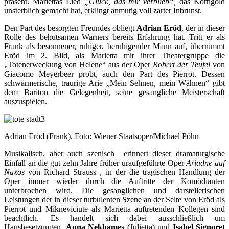
präsent. Mariettas Lied
„Glück, das mir verblieb“,
das Korngold
unsterblich gemacht hat, erklingt anmutig voll zarter Inbrunst.
Den Part des besorgten Freundes obliegt
Adrian Eröd
, der in dieser
Rolle des behutsamen Warners bereits Erfahrung hat. Tritt er als
Frank als besonnener, ruhiger, beruhigender Mann auf, übernimmt
Eröd im 2. Bild, als Marietta mit ihrer Theatergruppe die
„Totenerweckung von Helene“ aus der Oper
Robert der Teufel
von
Giacomo Meyerbeer probt, auch den Part des Pierrot. Dessen
schwärmerische, traurige Arie „Mein Sehnen, mein Wähnen“ gibt
dem Bariton die Gelegenheit, seine gesangliche Meisterschaft
auszuspielen.
Adrian Eröd (Frank). Foto: Wiener Staatsoper/Michael Pöhn
Musikalisch, aber auch szenisch erinnert dieser dramaturgische
Einfall an die gut zehn Jahre früher uraufgeführte Oper
Ariadne auf
Naxos
von Richard Strauss , in der die tragischen Handlung der
Oper immer wieder durch die Auftritte der Komödianten
unterbrochen wird. Die gesanglichen und darstellerischen
Leistungen der in dieser turbulenten Szene an der Seite von Eröd als
Pierrot und Mikneviciute als Marietta auftretenden Kollegen sind
beachtlich. Es handelt sich dabei ausschließlich um
Hausbesetzungen.
Anna Nekhames
(Julietta) und
Isabel Signoret