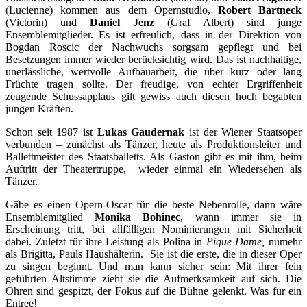
(Lucienne) kommen aus dem Opernstudio,
Robert Bartneck
(Victorin) und
Daniel Jenz
(Graf Albert) sind junge
Ensemblemitglieder. Es ist erfreulich, dass in der Direktion von
Bogdan Roscic der Nachwuchs sorgsam gepflegt und bei
Besetzungen immer wieder berücksichtig wird. Das ist nachhaltige,
unerlässliche, wertvolle Aufbauarbeit, die über kurz oder lang
Früchte tragen sollte. Der freudige, von echter Ergriffenheit
zeugende Schussapplaus gilt gewiss auch diesen hoch begabten
jungen Kräften.
Schon seit 1987 ist
Lukas Gaudernak
ist der Wiener Staatsoper
verbunden – zunächst als Tänzer, heute als Produktionsleiter und
Ballettmeister des Staatsballetts. Als Gaston gibt es mit ihm, beim
Auftritt der Theatertruppe, wieder einmal ein Wiedersehen als
Tänzer.
Gäbe es einen Opern-Oscar für die beste Nebenrolle, dann wäre
Ensemblemitglied
Monika Bohinec
, wann immer sie in
Erscheinung tritt, bei allfälligen Nominierungen mit Sicherheit
dabei. Zuletzt für ihre Leistung als Polina in
Pique Dame,
numehr
als Brigitta, Pauls Haushälterin. Sie ist die erste, die in dieser Oper
zu singen beginnt. Und man kann sicher sein: Mit ihrer fein
geführten Altstimme zieht sie die Aufmerksamkeit auf sich. Die
Ohren sind gespitzt, der Fokus auf die Bühne gelenkt. Was für ein
Entree!