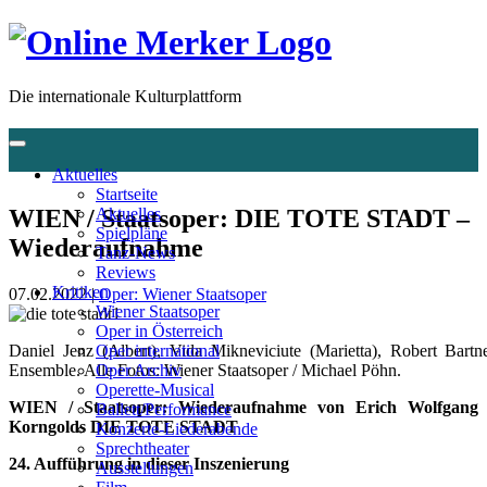
Die internationale Kulturplattform
Aktuelles
Startseite
WIEN / Staatsoper: DIE TOTE STADT –
Aktuelles
Spielpläne
Wiederaufnahme
Tanz-News
Reviews
Kritiken
07.02.2022 |
Oper: Wiener Staatsoper
Wiener Staatsoper
Oper in Österreich
Daniel Jenz (Albert), Vida Mikneviciute (Marietta), Robert Bartn
Oper international
Ensemble. Alle Fotos: Wiener Staatsoper / Michael Pöhn.
Oper Archiv
Operette-Musical
WIEN / Staatsoper: Wiederaufnahme von Erich Wolfgang
Ballett/Performance
Korngolds DIE TOTE STADT
Konzerte-Liederabende
Sprechtheater
24. Aufführung in dieser Inszenierung
Ausstellungen