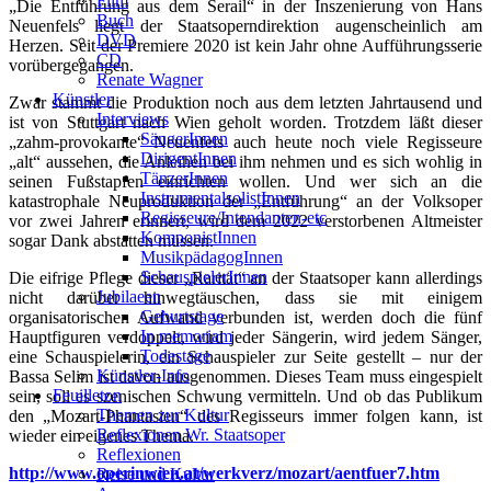
Film
„Die Entführung aus dem Serail“ in der Inszenierung von Hans
Buch
Neuenfels liegt der Staatsoperndirektion augenscheinlich am
DVD
Herzen. Seit der Premiere 2020 ist kein Jahr ohne Aufführungsserie
CD
vorübergegangen.
Renate Wagner
Künstler
Zwar stammt die Produktion noch aus dem letzten Jahrtausend und
Interviews
ist von Stuttgart nach Wien geholt worden. Trotzdem läßt dieser
SängerInnen
„zahm-provokante“ Neuenfels auch heute noch viele Regisseure
DirigentInnen
„alt“ aussehen, die Anleihen bei ihm nehmen und es sich wohlig in
TänzerInnen
seinen Fußstapfen einrichten wollen. Und wer sich an die
InstrumentalsolistInnen
katastrophale Neuproduktion der „Entführung“ an der Volksoper
Regisseure/Intendanten-etc
vor zwei Jahren erinnert, wird dem 2022 verstorbenen Altmeister
KomponistInnen
sogar Dank abstatten müssen.
MusikpädagogInnen
SchauspielerInnen
Die eifrige Pflege dieser „Rarität“ an der Staatsoper kann allerdings
Jubilaeen
nicht darüber hinwegtäuschen, dass sie mit einigem
Geburtstage
organisatorischen Aufwand verbunden ist, werden doch die fünf
In memoriam
Hauptfiguren verdoppelt, wird jeder Sängerin, wird jedem Sänger,
Todestage
eine Schauspielerin, ein Schauspieler zur Seite gestellt – nur der
Künstler-Info
Bassa Selim ist davon ausgenommen. Dieses Team muss eingespielt
Feuilleton
sein, soll es szenischen Schwung vermitteln. Und ob das Publikum
Themen zur Kultur
den „Mozart-Phantasien“ des Regisseurs immer folgen kann, ist
Reflexionen Wr. Staatsoper
wieder ein eigenes Thema.
Reflexionen
http://www.operinwien.at/werkverz/mozart/aentfuer7.htm
Reise und Kultur