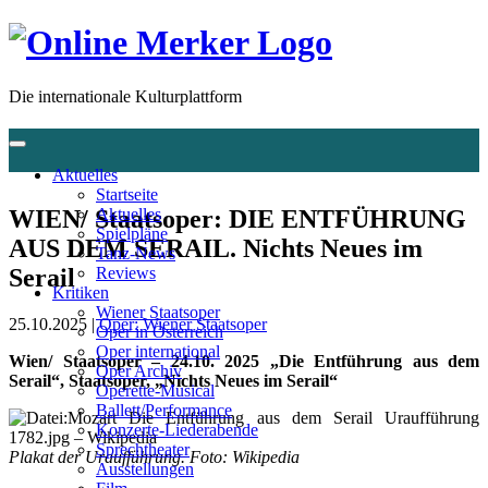
Die internationale Kulturplattform
Aktuelles
Startseite
WIEN/ Staatsoper: DIE ENTFÜHRUNG
Aktuelles
Spielpläne
AUS DEM SERAIL. Nichts Neues im
Tanz-News
Serail
Reviews
Kritiken
Wiener Staatsoper
25.10.2025 |
Oper: Wiener Staatsoper
Oper in Österreich
Oper international
Wien/ Staatsoper –
24.10. 2025 „Die Entführung aus dem
Oper Archiv
Serail“, Staatsoper, „Nichts Neues im Serail“
Operette-Musical
Ballett/Performance
Konzerte-Liederabende
Sprechtheater
Plakat der Uraufführung. Foto: Wikipedia
Ausstellungen