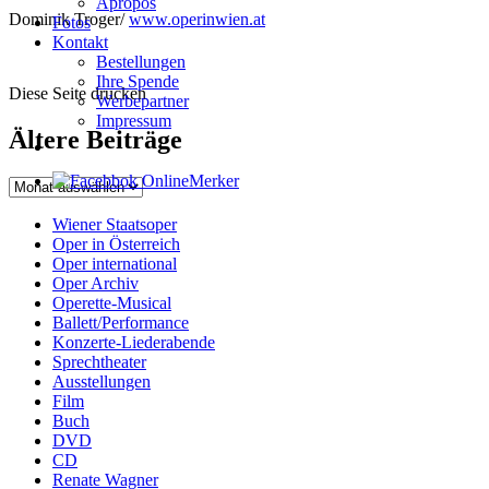
Apropos
Dominik Troger/
www.operinwien.at
Fotos
Kontakt
Bestellungen
Ihre Spende
Diese Seite drucken
Werbepartner
Impressum
Ältere Beiträge
Wiener Staatsoper
Oper in Österreich
Oper international
Oper Archiv
Operette-Musical
Ballett/Performance
Konzerte-Liederabende
Sprechtheater
Ausstellungen
Film
Buch
DVD
CD
Renate Wagner