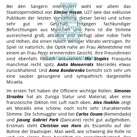
Apropos
Bei den Sängern interessiert wohl vor allem das
Fotos
Staatsoperndebüt von
Elmina Hasan
, U27 (wie das exklusive
Kontakt
Publikum der letzten Vorstellung dieser Serie) und schon
Bestellungen
sehr gut im Geschäft. Entgegen fachkundiger
Ihre Spende
Befürchtungen aus München und Paris ist die Stimme
Werbepartner
ausreichend groß, attraktiv und verfügt über noble Tiefe
Impressum
und Höhen, die einen Hauch weniger Vibrato vertrügen. Ihr
Spiel ist natürlich, die Optik nahe an Frau
Akhmetshina
mit
einem an Frau
Perez
erinnernden Gesicht. Ihre Freundinnen
sind ebenfalls hübsch anzusehen,
Ilia Staples
Frasquita
manchmal recht spitz,
Anita Monserrats
Mercédès etwas
zurückhaltend. Und
Anna Bondarenko
bemüht sich sehr um
eine sauber gesungene und sympathisch dargestellte
Micaela.
Im ersten Teil haben die Offiziere wichtige Rollen:
Simonas
Strazdas
hat als Zuniga Statur und Material, aber eine
französische Diktion mit Luft nach oben,
Alex Ilvakhin
zeigt
als Moralès eine schöne, noch nicht sehr charaktervolle
Stimme. Die Schmuggler sind bei
Carlos Osuna
(Remendado)
und
Jusung Gabriel Park
(Dancaire) recht gut aufgehoben.
Erstmals steht
Christian von Horn
als Escamillo auf der
Bühne der Staatsoper. Man weiß, wie schwierig die Rolle ist