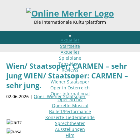
Die internationale Kulturplattform
Aktuelles
Startseite
Aktuelles
Spielpläne
Tanz-News
Wien/ Staatsoper: CARMEN – sehr
Reviews
jung WIEN/ Staatsoper: CARMEN –
Kritiken
Wiener Staatsoper
sehr jung.
Oper in Österreich
Oper international
02.06.2026 |
Oper: Wiener Staatsoper
Oper Archiv
Operette-Musical
Ballett/Performance
Konzerte-Liederabende
Sprechtheater
Ausstellungen
Film