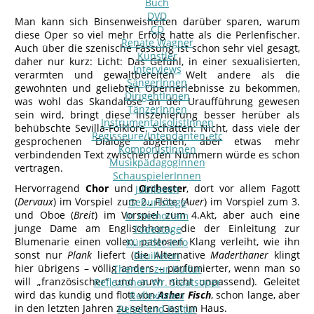
Buch
DVD
Man kann sich Binsenweisheiten darüber sparen, warum
CD
diese Oper so viel mehr Erfolg hatte als die Perlenfischer.
Renate Wagner
Auch über die szenische Fassung ist schon sehr viel gesagt,
Künstler
daher nur kurz: Licht: Das Gefühl, in einer sexualisierten,
Interviews
verarmten und gewaltbereiten Welt andere als die
SängerInnen
gewohnten und geliebten Opernerlebnisse zu bekommen,
DirigentInnen
was wohl das Skandalöse an der Uraufführung gewesen
TänzerInnen
sein wird, bringt diese Inszenierung besser herüber als
InstrumentalsolistInnen
behübschte Sevilla-Folklore. Schatten: Nicht, dass viele der
Regisseure/Intendanten-etc
gesprochenen Dialoge abgehen, aber etwas mehr
KomponistInnen
verbindenden Text zwischen den Nummern würde es schon
MusikpädagogInnen
vertragen.
SchauspielerInnen
Hervorragend
Chor
und
Orchester
, dort vor allem Fagott
Jubilaeen
(
Dervaux
) im Vorspiel zum 2., Flöte (
Auer
) im Vorspiel zum 3.
Geburtstage
und Oboe (
Breit
) im Vorspiel zum 4.Akt, aber auch eine
In memoriam
junge Dame am Englischhorn, die der Einleitung zur
Todestage
Blumenarie einen vollen, pastosen Klang verleiht, wie ihn
Künstler-Info
sonst nur
Plank
liefert (die Alternative
Maderthaner
klingt
Feuilleton
hier übrigens – völlig anders – parfümierter, wenn man so
Themen zur Kultur
will „französischer“ und auch nicht unpassend). Geleitet
Reflexionen Wr. Staatsoper
wird das kundig und flott von
Asher Fisch
, schon lange, aber
Reflexionen
in den letzten Jahren zu selten Gast im Haus.
Reise und Kultur