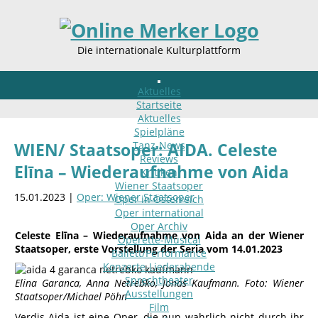
Die internationale Kulturplattform
Aktuelles
Startseite
Aktuelles
Spielpläne
Tanz-News
WIEN/ Staatsoper: AIDA. Celeste
Reviews
Elīna – Wiederaufnahme von Aida
Kritiken
Wiener Staatsoper
15.01.2023 |
Oper: Wiener Staatsoper
Oper in Österreich
Oper international
Oper Archiv
Celeste Elīna – Wiederaufnahme von Aida an der Wiener
Operette-Musical
Staatsoper, erste Vorstellung der Seria vom 14.01.2023
Ballett/Performance
Konzerte-Liederabende
Sprechtheater
Elina Garanca, Anna Netrebko, Jonas Kaufmann.
Foto: Wiener
Ausstellungen
Staatsoper/Michael Pöhn
Film
Verdis Aida ist eine Oper, die nun wahrlich nicht durch ihr