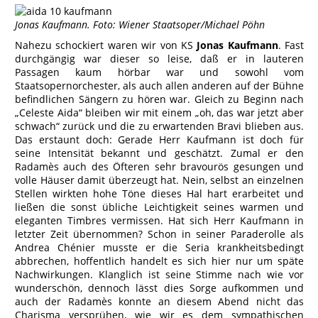
Jonas Kaufmann. Foto: Wiener Staatsoper/Michael Pöhn
Nahezu schockiert waren wir von KS
Jonas Kaufmann
. Fast
durchgängig war dieser so leise, daß er in lauteren
Passagen kaum hörbar war und sowohl vom
Staatsopernorchester, als auch allen anderen auf der Bühne
befindlichen Sängern zu hören war. Gleich zu Beginn nach
„Celeste Aida“ bleiben wir mit einem „oh, das war jetzt aber
schwach“ zurück und die zu erwartenden Bravi blieben aus.
Das erstaunt doch: Gerade Herr Kaufmann ist doch für
seine Intensität bekannt und geschätzt. Zumal er den
Radamès auch des Öfteren sehr bravourös gesungen und
volle Häuser damit überzeugt hat. Nein, selbst an einzelnen
Stellen wirkten hohe Töne dieses Hal hart erarbeitet und
ließen die sonst übliche Leichtigkeit seines warmen und
eleganten Timbres vermissen. Hat sich Herr Kaufmann in
letzter Zeit übernommen? Schon in seiner Paraderolle als
Andrea Chénier musste er die Seria krankheitsbedingt
abbrechen, hoffentlich handelt es sich hier nur um späte
Nachwirkungen. Klanglich ist seine Stimme nach wie vor
wunderschön, dennoch lässt dies Sorge aufkommen und
auch der Radamès konnte an diesem Abend nicht das
Charisma versprühen, wie wir es dem sympathischen