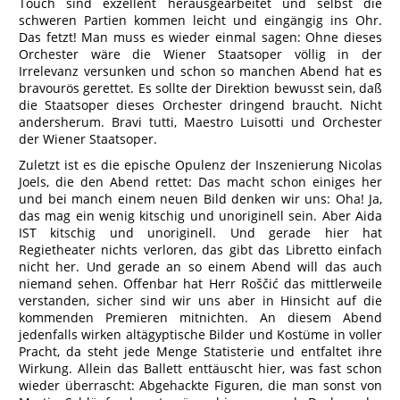
Touch sind exzellent herausgearbeitet und selbst die
schweren Partien kommen leicht und eingängig ins Ohr.
Das fetzt! Man muss es wieder einmal sagen: Ohne dieses
Orchester wäre die Wiener Staatsoper völlig in der
Irrelevanz versunken und schon so manchen Abend hat es
bravourös gerettet. Es sollte der Direktion bewusst sein, daß
die Staatsoper dieses Orchester dringend braucht. Nicht
andersherum. Bravi tutti, Maestro Luisotti und Orchester
der Wiener Staatsoper.
Zuletzt ist es die epische Opulenz der Inszenierung Nicolas
Joels, die den Abend rettet: Das macht schon einiges her
und bei manch einem neuen Bild denken wir uns: Oha! Ja,
das mag ein wenig kitschig und unoriginell sein. Aber Aida
IST kitschig und unoriginell. Und gerade hier hat
Regietheater nichts verloren, das gibt das Libretto einfach
nicht her. Und gerade an so einem Abend will das auch
niemand sehen. Offenbar hat Herr Roščić das mittlerweile
verstanden, sicher sind wir uns aber in Hinsicht auf die
kommenden Premieren mitnichten. An diesem Abend
jedenfalls wirken altägyptische Bilder und Kostüme in voller
Pracht, da steht jede Menge Statisterie und entfaltet ihre
Wirkung. Allein das Ballett enttäuscht hier, was fast schon
wieder überrascht: Abgehackte Figuren, die man sonst von