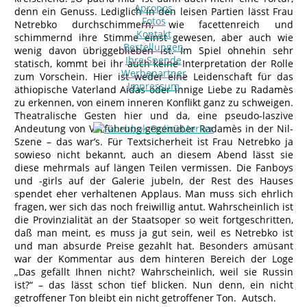
Apropos
denn ein Genuss. Lediglich in den leisen Partien lässt Frau
Fotos
Netrebko durchschimmern, wie facettenreich und
Kontakt
schimmernd ihre Stimme einst gewesen, aber auch wie
Bestellungen
wenig davon übriggeblieben ist. Im Spiel ohnehin sehr
Ihre Spende
statisch, kommt bei ihr auch keine Interpretation der Rolle
Werbepartner
zum Vorschein. Hier ist weder eine Leidenschaft für das
Impressum
äthiopische Vaterland Aidas oder innige Liebe zu Radamès
zu erkennen, von einem inneren Konflikt ganz zu schweigen.
Theatralische Gesten hier und da, eine pseudo-laszive
Andeutung von Verführung gegenüber Radamès in der Nil-
Szene – das war’s. Für Textsicherheit ist Frau Netrebko ja
sowieso nicht bekannt, auch an diesem Abend lässt sie
diese mehrmals auf längen Teilen vermissen. Die Fanboys
und -girls auf der Galerie jubeln, der Rest des Hauses
spendet eher verhaltenen Applaus. Man muss sich ehrlich
fragen, wer sich das noch freiwillig antut. Wahrscheinlich ist
die Provinzialität an der Staatsoper so weit fortgeschritten,
daß man meint, es muss ja gut sein, weil es Netrebko ist
und man absurde Preise gezahlt hat. Besonders amüsant
war der Kommentar aus dem hinteren Bereich der Loge
„Das gefällt Ihnen nicht? Wahrscheinlich, weil sie Russin
ist?“ – das lässt schon tief blicken. Nun denn, ein nicht
getroffener Ton bleibt ein nicht getroffener Ton. Autsch.