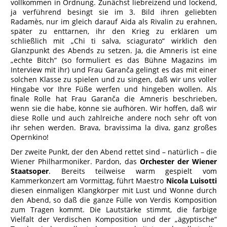
vollkommen in Ordnung. Zunächst liebreizend und lockend,
ja verführend besingt sie im 3. Bild ihren geliebten
Radamès, nur im gleich darauf Aida als Rivalin zu erahnen,
später zu enttarnen, ihr den Krieg zu erklären um
schließlich mit „Chi ti salva, sciagurato“ wirklich den
Glanzpunkt des Abends zu setzen. Ja, die Amneris ist eine
„echte Bitch“ (so formuliert es das Bühne Magazins im
Interview mit ihr) und Frau Garanča gelingt es das mit einer
solchen Klasse zu spielen und zu singen, daß wir uns voller
Hingabe vor Ihre Füße werfen und hingeben wollen. Als
finale Rolle hat Frau Garanča die Amneris beschrieben,
wenn sie die habe, könne sie aufhören. Wir hoffen, daß wir
diese Rolle und auch zahlreiche andere noch sehr oft von
ihr sehen werden. Brava, bravissima la diva, ganz großes
Opernkino!
Der zweite Punkt, der den Abend rettet sind – natürlich – die
Wiener Philharmoniker. Pardon, das
Orchester der Wiener
Staatsoper
. Bereits teilweise warm gespielt vom
Kammerkonzert am Vormittag, führt Maestro
Nicola Luisotti
diesen einmaligen Klangkörper mit Lust und Wonne durch
den Abend, so daß die ganze Fülle von Verdis Komposition
zum Tragen kommt. Die Lautstärke stimmt, die farbige
Vielfalt der Verdischen Komposition und der „ägyptische“