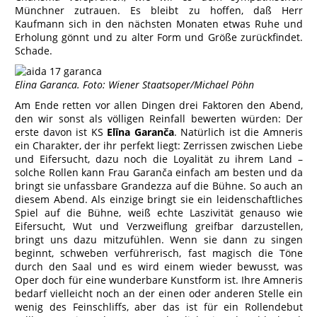
Münchner zutrauen. Es bleibt zu hoffen, daß Herr
Kaufmann sich in den nächsten Monaten etwas Ruhe und
Erholung gönnt und zu alter Form und Größe zurückfindet.
Schade.
Elina Garanca. Foto: Wiener Staatsoper/Michael Pöhn
Am Ende retten vor allen Dingen drei Faktoren den Abend,
den wir sonst als völligen Reinfall bewerten würden: Der
erste davon ist KS
Elīna Garanča
. Natürlich ist die Amneris
ein Charakter, der ihr perfekt liegt: Zerrissen zwischen Liebe
und Eifersucht, dazu noch die Loyalität zu ihrem Land –
solche Rollen kann Frau Garanča einfach am besten und da
bringt sie unfassbare Grandezza auf die Bühne. So auch an
diesem Abend. Als einzige bringt sie ein leidenschaftliches
Spiel auf die Bühne, weiß echte Laszivität genauso wie
Eifersucht, Wut und Verzweiflung greifbar darzustellen,
bringt uns dazu mitzufühlen. Wenn sie dann zu singen
beginnt, schweben verführerisch, fast magisch die Töne
durch den Saal und es wird einem wieder bewusst, was
Oper doch für eine wunderbare Kunstform ist. Ihre Amneris
bedarf vielleicht noch an der einen oder anderen Stelle ein
wenig des Feinschliffs, aber das ist für ein Rollendebut