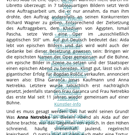
Buch
Libretto überzeugt: in 7 tableauartigen Bildern setzt Verdi
DVD
eine Auftragsarbeit um, die er nur annahm, da man ihm
CD
drohte, den Auftrag andernfalls an seinen Konkurrenten
Renate Wagner
Richard Wagner zu geben. Entsprechend der Zielsetzung
Künstler
des Auftraggebers, dem Khediven von Ägypten, Ismail
Interviews
Pascha, setze Verdi eine Oper im „ausschließlich
SängerInnen
ägyptischen Stil“ um. Auf gut Deutsch bedeutet das: Aida
DirigentInnen
lebt von epischen Bildern und das wird wohl auch der
TänzerInnen
Gedanke bei dieser Besetzung gewesen sein: Bringen wir
InstrumentalsolistInnen
die epischsten Namen der Oper gemeinsam auf die Bühne,
Regisseure/Intendanten-etc
um epische Bilder in Szene zu setzen und der Staatsoper
KomponistInnen
einen epischen Abend zu bereiten. Klingt gut, lässt sich als
MusikpädagogInnen
gigantischer Erfolg für Bogdan Roščić verkaufen, annonciert
SchauspielerInnen
waren also: Elīna Garanča, Jonas Kaufmann und Anna
Jubilaeen
Netrebko. Letztere wurde tatsächlich erst nachträglich
Geburtstage
gesetzt, jedenfalls standen Frau Garanca und Frau Netrebko
In memoriam
das erste Mal seit 11 Jahren wieder gemeinsam auf einer
Todestage
Bühne.
Künstler-Info
Feuilleton
Und es muss gesagt werden: Das hat wohl seinen Grund!
Themen zur Kultur
Was
Anna Netrebko
an diesem Abend als Aida auf der
Reflexionen Wr. Staatsoper
Bühne brachte, war das Gegenteil von episch. In den Höhen
Reflexionen
schreiend, häufig sirenenhaft jaulend, regelrecht
Reise und Kultur
kreischend. „O patria mia“ ist dann auch mehr eine Tortur,