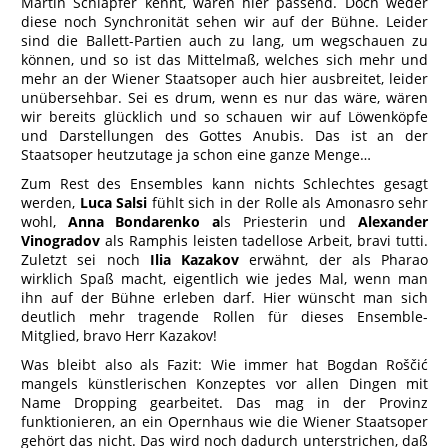
Martin Schläpfer kennt, wären hier passend. Doch weder
diese noch Synchronität sehen wir auf der Bühne. Leider
sind die Ballett-Partien auch zu lang, um wegschauen zu
können, und so ist das Mittelmaß, welches sich mehr und
mehr an der Wiener Staatsoper auch hier ausbreitet, leider
unübersehbar. Sei es drum, wenn es nur das wäre, wären
wir bereits glücklich und so schauen wir auf Löwenköpfe
und Darstellungen des Gottes Anubis. Das ist an der
Staatsoper heutzutage ja schon eine ganze Menge…
Zum Rest des Ensembles kann nichts Schlechtes gesagt
werden,
Luca Salsi
fühlt sich in der Rolle als Amonasro sehr
wohl,
Anna
Bondarenko a
ls Priesterin und
Alexander
Vinogradov
als Ramphis leisten tadellose Arbeit, bravi tutti.
Zuletzt sei noch
Ilia Kazakov
erwähnt, der als Pharao
wirklich Spaß macht, eigentlich wie jedes Mal, wenn man
ihn auf der Bühne erleben darf. Hier wünscht man sich
deutlich mehr tragende Rollen für dieses Ensemble-
Mitglied, bravo Herr Kazakov!
Was bleibt also als Fazit: Wie immer hat Bogdan Roščić
mangels künstlerischen Konzeptes vor allen Dingen mit
Name Dropping gearbeitet. Das mag in der Provinz
funktionieren, an ein Opernhaus wie die Wiener Staatsoper
gehört das nicht. Das wird noch dadurch unterstrichen, daß