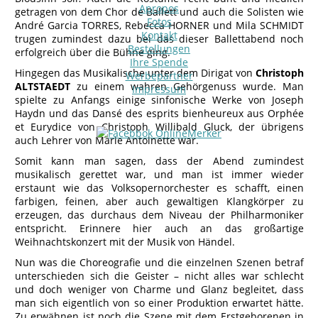
Apropos
getragen von dem Chor de Ballett und auch die Solisten wie
Fotos
André Garcia TORRES, Rebecca HORNER und Mila SCHMIDT
Kontakt
trugen zumindest dazu bei das dieser Ballettabend noch
Bestellungen
erfolgreich über die Bühne ging.
Ihre Spende
Hingegen das Musikalische unter dem Dirigat von
Christoph
Werbepartner
ALTSTAEDT
zu einem wahren Gehörgenuss wurde. Man
Impressum
spielte zu Anfangs einige sinfonische Werke von Joseph
Haydn und das Dansé des esprits bienheureux aus Orphée
et Eurydice von Christoph Willibald Gluck, der übrigens
auch Lehrer von Marie Antoinette war.
Somit kann man sagen, dass der Abend zumindest
musikalisch gerettet war, und man ist immer wieder
erstaunt wie das Volksopernorchester es schafft, einen
farbigen, feinen, aber auch gewaltigen Klangkörper zu
erzeugen, das durchaus dem Niveau der Philharmoniker
entspricht. Erinnere hier auch an das großartige
Weihnachtskonzert mit der Musik von Händel.
Nun was die Choreografie und die einzelnen Szenen betraf
unterschieden sich die Geister – nicht alles war schlecht
und doch weniger von Charme und Glanz begleitet, dass
man sich eigentlich von so einer Produktion erwartet hätte.
Zu erwähnen ist noch die Szene mit dem Erstgeborenen in