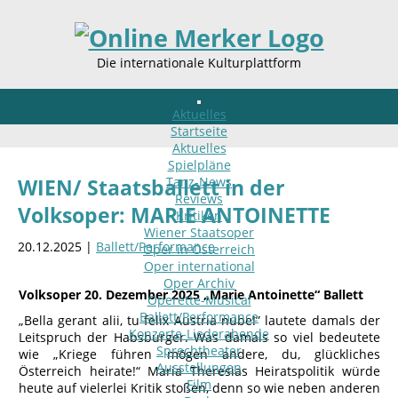
Die internationale Kulturplattform
Aktuelles
Startseite
Aktuelles
Spielpläne
Tanz-News
WIEN/ Staatsballett in der
Reviews
Volksoper: MARIE ANTOINETTE
Kritiken
Wiener Staatsoper
20.12.2025 |
Ballett/Performance
Oper in Österreich
Oper international
Oper Archiv
Volksoper 20. Dezember 2025 „Marie Antoinette“ Ballett
Operette-Musical
Ballett/Performance
„Bella gerant alii, tu felix Austria nube!” lautete damals der
Konzerte-Liederabende
Leitspruch der Habsburger. Was damals so viel bedeutete
Sprechtheater
wie „Kriege führen mögen andere, du, glückliches
Ausstellungen
Österreich heirate!“ Maria Theresias Heiratspolitik würde
Film
heute auf vielerlei Kritik stoßen, denn so wie neben anderen