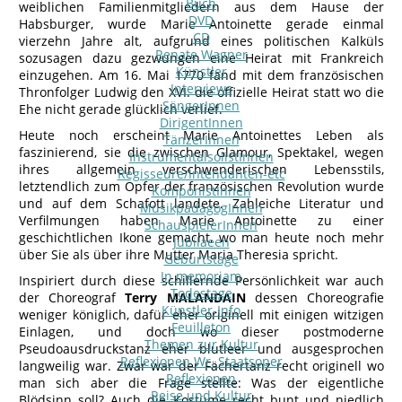
Buch
weiblichen Familienmitgliedern aus dem Hause der
DVD
Habsburger, wurde Marie Antoinette gerade einmal
CD
vierzehn Jahre alt, aufgrund eines politischen Kalküls
Renate Wagner
sozusagen dazu gezwungen eine Heirat mit Frankreich
Künstler
einzugehen. Am 16. Mai 1770 fand mit dem französischen
Interviews
Thronfolger Ludwig den XVI. die offizielle Heirat statt wo die
SängerInnen
Ehe nicht gerade glücklich verlief.
DirigentInnen
Heute noch erscheint Marie Antoinettes Leben als
TänzerInnen
faszinierend, sie die zwischen Glamour, Spektakel, wegen
InstrumentalsolistInnen
ihres allgemein verschwenderischen Lebensstils,
Regisseure/Intendanten-etc
letztendlich zum Opfer der französischen Revolution wurde
KomponistInnen
und auf dem Schafott landete. Zahleiche Literatur und
MusikpädagogInnen
Verfilmungen haben Marie Antoinette zu einer
SchauspielerInnen
geschichtlichen Ikone gemacht, wo man heute noch mehr
Jubilaeen
über Sie als über ihre Mutter Maria Theresia spricht.
Geburtstage
In memoriam
Inspiriert durch diese schillernde Persönlichkeit war auch
Todestage
der Choreograf
Terry MALANDAIN
dessen Choreografie
Künstler-Info
weniger königlich, dafür eher originell mit einigen witzigen
Feuilleton
Einlagen, und doch wo dieser postmoderne
Themen zur Kultur
Pseudoausdruckstanz eher blutleer und ausgesprochen
Reflexionen Wr. Staatsoper
langweilig war. Zwar war der Fächertanz recht originell wo
Reflexionen
man sich aber die Frage stellte: Was der eigentliche
Reise und Kultur
Blödsinn soll? Auch die Kostüme recht bunt und niedlich