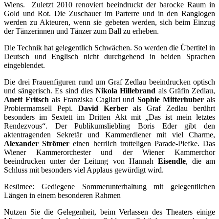
Wiens. Zuletzt 2010 renoviert beeindruckt der barocke Raum in
Gold und Rot. Die Zuschauer im Parterre und in den Ranglogen
werden zu Akteuren, wenn sie gebeten werden, sich beim Einzug
der Tänzerinnen und Tänzer zum Ball zu erheben.
Die Technik hat gelegentlich Schwächen. So werden die Übertitel in
Deutsch und Englisch nicht durchgehend in beiden Sprachen
eingeblendet.
Die drei Frauenfiguren rund um Graf Zedlau beeindrucken optisch
und sängerisch. Es sind dies
Nikola Hillebrand
als Gräfin Zedlau,
Anett Fritsch
als Franziska Cagliari und
Sophie Mitterhuber
als
Probiermamsell Pepi.
David Kerber
als Graf Zedlau berührt
besonders im Sextett im Dritten Akt mit „Das ist mein letztes
Rendezvous“. Der Publikumsliebling Boris Eder gibt den
aktentragenden Sekretär und Kammerdiener mit viel Charme,
Alexander Strömer
einen herrlich trotteligen Parade-Piefke. Das
Wiener Kammerorchester und der Wiener Kammerchor
beeindrucken unter der Leitung von Hannah
Eisendle
, die am
Schluss mit besonders viel Applaus gewürdigt wird.
Resümee: Gediegene Sommerunterhaltung mit gelegentlichen
Längen in einem besonderen Rahmen
Nutzen Sie die Gelegenheit, beim Verlassen des Theaters einige