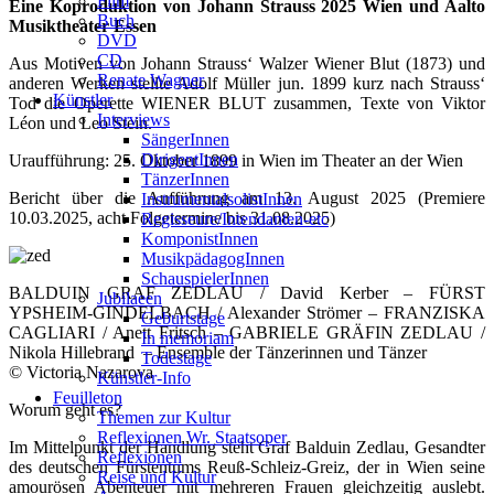
Film
Eine Koproduktion von Johann Strauss 2025 Wien und Aalto
Buch
Musiktheater Essen
DVD
CD
Aus Motiven von Johann Strauss‘ Walzer Wiener Blut (1873) und
Renate Wagner
anderen Werken stellte Adolf Müller jun. 1899 kurz nach Strauss‘
Künstler
Tod die Operette WIENER BLUT zusammen, Texte von Viktor
Interviews
Léon und Leo Stein.
SängerInnen
DirigentInnen
Uraufführung: 25. Oktober 1899 in Wien im Theater an der Wien
TänzerInnen
Bericht über die Aufführung am 13. August 2025 (Premiere
InstrumentalsolistInnen
10.03.2025, acht Folgetermine bis 31.08.2025)
Regisseure/Intendanten-etc
KomponistInnen
MusikpädagogInnen
SchauspielerInnen
BALDUIN GRAF ZEDLAU / David Kerber – FÜRST
Jubilaeen
YPSHEIM-GINDELBACH / Alexander Strömer – FRANZISKA
Geburtstage
CAGLIARI / Anett Fritsch – GABRIELE GRÄFIN ZEDLAU /
In memoriam
Nikola Hillebrand – Ensemble der Tänzerinnen und Tänzer
Todestage
© Victoria Nazarova
Künstler-Info
Feuilleton
Worum geht es?
Themen zur Kultur
Reflexionen Wr. Staatsoper
Im Mittelpunkt der Handlung steht Graf Balduin Zedlau, Gesandter
Reflexionen
des deutschen Fürstentums Reuß-Schleiz-Greiz, der in Wien seine
Reise und Kultur
amourösen Abenteuer mit mehreren Frauen gleichzeitig auslebt.