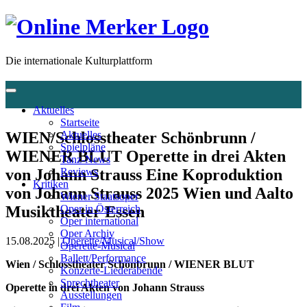
Die internationale Kulturplattform
Aktuelles
Startseite
WIEN/Schlosstheater Schönbrunn /
Aktuelles
Spielpläne
WIENER BLUT Operette in drei Akten
Tanz-News
von Johann Strauss Eine Koproduktion
Reviews
Kritiken
von Johann Strauss 2025 Wien und Aalto
Wiener Staatsoper
Musiktheater Essen
Oper in Österreich
Oper international
Oper Archiv
15.08.2025 |
Operette/Musical/Show
Operette-Musical
Ballett/Performance
Wien / Schlosstheater Schönbrunn
/ WIENER BLUT
Konzerte-Liederabende
Sprechtheater
Operette in drei Akten von Johann Strauss
Ausstellungen