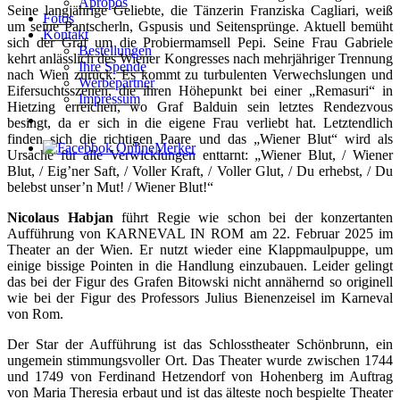
Apropos
Seine langjährige Geliebte, die Tänzerin Franziska Cagliari, weiß
Fotos
um seine Pantscherln, Gspusis und Seitensprünge. Aktuell bemüht
Kontakt
sich der Graf um die Probiermamsell Pepi. Seine Frau Gabriele
Bestellungen
kehrt anlässlich des Wiener Kongresses nach mehrjähriger Trennung
Ihre Spende
nach Wien zurück. Es kommt zu turbulenten Verwechslungen und
Werbepartner
Eifersuchtsszenen, die ihren Höhepunkt bei einer „Remasuri“ in
Impressum
Hietzing erreichen, wo Graf Balduin sein letztes Rendezvous
besingt, da er sich in die eigene Frau verliebt hat. Letztendlich
finden sich die richtigen Paare und das „Wiener Blut“ wird als
Ursache für alle Verwicklungen enttarnt: „Wiener Blut, / Wiener
Blut, / Eig’ner Saft, / Voller Kraft, / Voller Glut, / Du erhebst, / Du
belebst unser’n Mut! / Wiener Blut!“
Nicolaus Habjan
führt Regie wie schon bei der konzertanten
Aufführung von KARNEVAL IN ROM am 22. Februar 2025 im
Theater an der Wien. Er nutzt wieder eine Klappmaulpuppe, um
einige bissige Pointen in die Handlung einzubauen. Leider gelingt
das bei der Figur des Grafen Bitowski nicht annähernd so originell
wie bei der Figur des Professors Julius Bienenzeisel im Karneval
von Rom.
Der Star der Aufführung ist das Schlosstheater Schönbrunn, ein
ungemein stimmungsvoller Ort. Das Theater wurde zwischen 1744
und 1749 von Ferdinand Hetzendorf von Hohenberg im Auftrag
von Maria Theresia erbaut und ist das älteste noch bespielte Theater