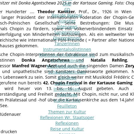
itzer mit Donka Agantschewa 2025 in der Kartause Gaming. Foto: Chop
DVD
CD
ger Hunderter ….
Theodor Kanitzer
, Prof., Dr., 1926 in Wie
Renate Wagner
 langer Präsident der Internationalen Föderation der Chopin-Ge
Künstler
hisch-Polnischen Gesellschaft. Seine Bestrebungen: Die M
Interviews
ls Chopin zu fördern, sowie mit völkerverbindendem Einsatz f
SängerInnen
Verfolgung von Minderheiten aufzuzeigen. Als ein weltweiter Ver
DirigentInnen
reichische wie internationale PaN-Freunde ( = Partner aller Nation
TänzerInnen
thauses gekommen.
InstrumentalsolistInnen
che Chopin-Interpretinnen der Extraklasse sind zum musikalisch
Regisseure/Intendanten-etc
nistinnen
Donka Angatschewa
und
Natalia Rehling
, 
KomponistInnen
fessor
Manfred Wagner-Arzt
und auch die singenden Damen
Zor
MusikpädagogInnen
r und unpathetische sind Kanitzers Dankesworte gekommen. N
SchauspielerInnen
n Lebenswerk zu sein. Somit gleich weiter mit Musikidol Frédéric 
Jubilaeen
gerufene nun bereits
42. Chopin Festival in der Kartause Gaming
Geburtstage
tel wird heuer von 13. bis 16. August gebeten. Auch al
In memoriam
verständigung und Freiheit gedacht. Mit Chopin, nicht nur, und 
Todestage
em Prälatesaal und -hof über die Kartausenkirche aus dem 14.Jah
Künstler-Info
See.
Feuilleton
Themen zur Kultur
Rüdenauer
Reflexionen Wr. Staatsoper
Reflexionen
Reise und Kultur
e drucken