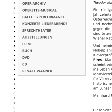
Theodor Kan
OPER ARCHIV
Ein rüsti
OPERETTE-MUSICAL
Jahrzehnte
BALLETT/PERFORMANCE
Österreic
KONZERTE-LIEDERABENDE
und nochma
gegen die 
SPRECHTHEATER
sind öster
AUSSTELLUNGEN
Wiener Ra
FILM
Und heimis
Nobelpia
BUCH
Klavierpro
DVD
Pires
. Kla
CD
scheint sei
ins Leben 
RENATE WAGNER
Mostvier
für Völker
historisch
am Lunzer 
Meinhard 
Diese Seit