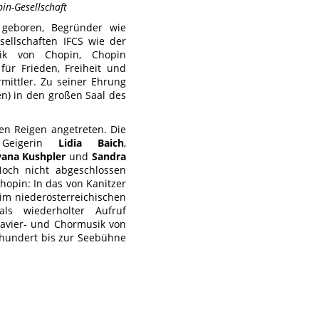
in-Gesellschaft
n geboren, Begründer wie
sellschaften IFCS wie der
usik von Chopin, Chopin
ür Frieden, Freiheit und
mittler. Zu seiner Ehrung
en) in den großen Saal des
en Reigen angetreten. Die
Geigerin
Lidia Baich
,
yana Kushpler
und
Sandra
och nicht abgeschlossen
Chopin: In das von Kanitzer
im niederösterreichischen
s wiederholter Aufruf
Klavier- und Chormusik von
rhundert bis zur Seebühne