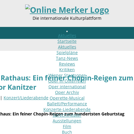
Die internationale Kulturplattform
Aktuelles
Startseite
Aktuelles
Spielpläne
Tanz-News
Reviews
Kritiken
Wiener Staatsoper
Rathaus: Ein feiner Chopin-Reigen zu
Oper in Österreich
r Kanitzer
Oper international
Oper Archiv
 |
Konzert/Liederabende
Operette-Musical
Ballett/Performance
Konzerte-Liederabende
haus: Ein feiner Chopin-Reigen zum hundertsten Geburtstag
Sprechtheater
Ausstellungen
Film
Buch