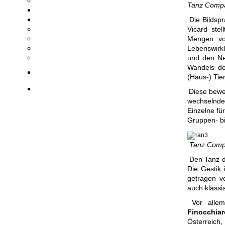
Tanz Compan
Die Bildsp
Vicard stel
Mengen vo
Lebenswirk
und den Ne
Wandels de
(Haus-) Tie
Diese bewe
wechselnde
Einzelne fü
Gruppen- bi
Tanz Compan
Den Tanz d
Die Gestik 
getragen v
auch klassi
Vor alle
Finocchiar
Österreich,