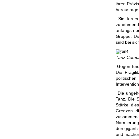
ihrer Präz
herausrage
Sie lerne
zunehmend g
anfangs noc
Gruppe. Di
sind bei si
Tanz Compan
Gegen Ende
Die Fragili
politischen
Interventio
Die ungehe
Tanz. Die S
Stärke die
Grenzen di
zusammenge
Normierung
den giganti
und machen 