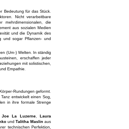
er Bedeutung für das Stück.
ktoren. Nicht verarbeitbare
r mehrdimensionalen, die
ement aus sozialen Medien
xität und die Dynamik des
ng und sogar Pflanzen- und
en (Um-) Welten. In ständig
usteinen, erschaffen jeder
ziehungen mit solistischen,
 und Empathie.
n Körper-Rundungen geformt.
 Tanz entwickelt einen Sog,
en in ihre formale Strenge
,
Joe La Luzerne
,
Laura
nko
und
Talitha Maslin
aus
rer technischen Perfektion,