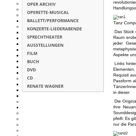
revolution
OPER ARCHIV
Handlungso
OPERETTE-MUSICAL
BALLETT/PERFORMANCE
Tanz Compan
KONZERTE-LIEDERABENDE
Das Stück 
SPRECHTHEATER
Raum erober
jeder Gese
AUSSTELLUNGEN
metaphysis
FILM
Aspekte uns
BUCH
Links hint
DVD
Elementen, 
Requisit av
CD
Passform a
RENATE WAGNER
TänzerInnen
in dieser.
Die Origin
ihre Neuan
Sounddesi
pfeift. Es g
nur die Par