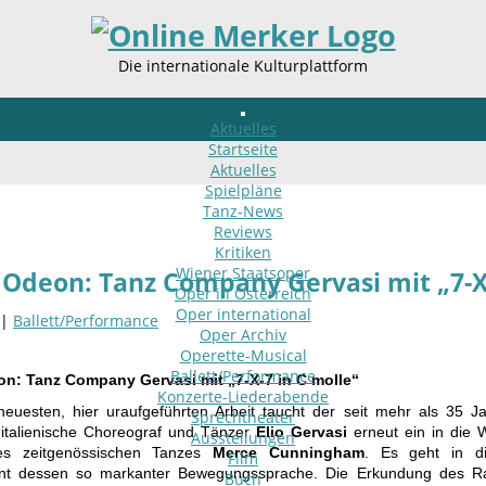
Die internationale Kulturplattform
Aktuelles
Startseite
Aktuelles
Spielpläne
Tanz-News
Reviews
Kritiken
Wiener Staatsoper
Odeon: Tanz Company Gervasi mit „7-X-
Oper in Österreich
Oper international
 |
Ballett/Performance
Oper Archiv
Operette-Musical
Ballett/Performance
n: Tanz Company Gervasi mit „7-X-7 in C molle“
Konzerte-Liederabende
neuesten, hier uraufgeführten Arbeit taucht der seit mehr als 35 
Sprechtheater
 italienische Choreograf und Tänzer
Elio Gervasi
erneut ein in die 
Ausstellungen
des zeitgenössischen Tanzes
Merce Cunningham
. Es geht in di
Film
t dessen so markanter Bewegungssprache. Die Erkundung des Ra
Buch