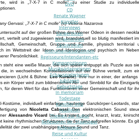
ierte, wird in „7-X-7 in C molle“ zu einer Studie zu individuel
DVD
ptionen.
CD
Renate Wagner
Künstler
y Gervasi: „7-X-7 in C molle“ (c) Victoria Nazarova
Interviews
untersucht auf der großen Bühne des Wiener Odeon in dessen neoklas
SängerInnen
t, verteilt und zugewiesen wird, brandaktuell so blutig manifestiert im
DirigentInnen
llschaft, Gemeinschaft, Gruppe und Familie, physisch territoria
TänzerInnen
ch im Wettstreit der Ideen und Ideologien und psychisch im Neben
InstrumentalsolistInnen
erer Persönlichkeit.
Regisseure/Intendanten-etc
KomponistInnen
en steht eine weiße Mauer, die sich später entpuppt als Puzzle aus s
MusikpädagogInnen
die, in wechselnden Konstellationen auf der Bühne verteilt, zum ei
SchauspielerInnen
ancieren (Licht & Bühne:
Leo Kuraite
). Ihre nur in einer, der anfang
Jubilaeen
ls
ein
Körper wird zum bildnerischen Ab- und Sinnbild für die Einzigarti
Geburtstage
, für deren Wert für das Funktionieren einer Gemeinschaft und für ih
In memoriam
Todestage
al-Kostüme, individuell einfarbige, hautenge Ganzkörper-Leotards, 
Künstler-Info
fertigung von
Nicoletta Cabassi
. Den elektronischen Sound steue
Feuilleton
gner
Alessandro Vicard
bei. Es knistert, pocht, knarzt, kratz, knirscht
Themen zur Kultur
ibt keine rhythmischen Strukturen, die der Tanz aufgreifen könnte. Es gi
Reflexionen Wr. Staatsoper
allelität der zwei unabhängigen Akteure Sound und Tanz.
Reflexionen
Reise und Kultur