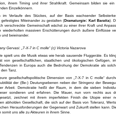
ision, ihrem Timing und ihrer Strahlkraft. Gemeinsam bilden sie 
nden Einzelkönnern.
n im Verlaufe des Stückes, auf der Basis wachsender Selbsterke
efestigtes Miteinander zu gestalten (
Dramaturgie: Karl Baratta
). 
h verschreckte Gemeinschaft wächst zu einer ihrer Kraft und Anpass
e wiederholten massiven Erschütterungen durch äußere Einflüsse ve
ch und beieinander.
y Gervasi: „7-X-7 in C molle“ (c) Victoria Nazarova
 spielt uns die Musik etwas wie herab sausende Fluggeräte. Es klin
tät von gesellschaftlichen, staatlichen und ökologischen Gefügen, im
 Tendenzen in Europa auch die Bedrohung der Demokratie als solche
n den Tanz.
ure gesellschaftspolitische Dimension von „7-X-7 in C molle“ durch
ubtilität der (Be-) Deutungsebenen neben der Stringenz der Bewegu
ser Arbeit. Demokratie heißt der Raum, in dem die sieben Individu
eser sondieren und erfahren. Die Mauer, nun vorn rechts aus 
setzt, zeichnet mit ihrem imperfekten Finish die Utopie einer neu
en abholden Gesellschaft, die sich auf der Basis von Toleranz, Wer
schen Herausforderungen der Gegenwart und Zukunft stellen kann. Di
somit uns alle zu Akteuren in ihrem Sinne.