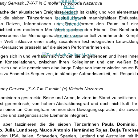
Apropos
y Gervasi: „7-X-7 in C molle“ (c) Victoria Nazarova
Fotos
Kontakt
rache der akustischen Ereignisse jedoch ist kräftig und von elementar
Bestellungen
lt die sieben TänzerInnen in eine Umwelt mannigfaltiger Einflussfa
Ihre Spende
n Reizen, Informationen und Daten formen den Raum auf eine
Werbepartner
lichkeit des modernen Menschen zeichnenden Ebene: Das Bombard
Impressum
wsrooms der Meinungsmacher, die exponentiell zunehmende Komple
r Welt inklusive einer stetig rasanteren technologischen Entwicklu
r-Geräusche prasseln auf die sieben PerformerInnen ein.
gen sich in und verhalten sich zu den sie umgebenden und ihren inner
n Konstellationen, zwischen ihren KollegInnen und den weißen Ba
r sich und alle gemeinsam eine lange Folge von immer wieder neuen Be
s zu Ensemble-Sequenzen, in ständiger Aufmerksamkeit, mit Respekt
y Gervasi: „7-X-7 in C molle“ (c) Victoria Nazarova
ominieren gestreckte Beine und Arme, letztere im Stand zu seitliche
ist geometrisch, von hohem Abstraktionsgrad und doch nicht kalt. Ihr
on einer an Cunningham erinnernden Bewegungssprache, die zuweil
sche und zeitgenössische Elemente integriert.
m aber faszinieren die die sieben TänzerInnen
Paula Dominici
o
,
Julia Lundberg
,
Marco Antonio Hernández Rojas
,
Darja Turche
 den USA, Italien, Schweden, Spanien, Lettland und Australien mit ih