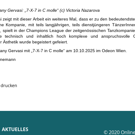
y Gervasi: „7-X-7 in C molle“ (c) Victoria Nazarova
i zeigt mit dieser Arbeit ein weiteres Mal, dass er zu den bedeutends
ne Kompanie, mit teils langjährigen, teils dienstjüngeren TänzerInne
ert, spielt in der Champions League der zeitgenössischen Tanzkompanie
ne technisch und inhaltlich hoch komplexe und anspruchsvolle 
r Ästhetik wurde begeistert gefeiert.
ny Gervasi mit „7-X-7 in C molle“ am 10.10.2025 im Odeon Wien.
nnemann
e drucken
AKTUELLES
© 2020 Onlin