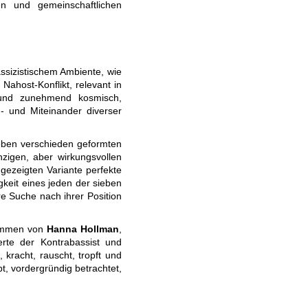
len und gemeinschaftlichen
sizistischem Ambiente, wie
 Nahost-Konflikt, relevant in
l und zunehmend kosmisch,
- und Miteinander diverser
ieben verschieden geformten
nzigen, aber wirkungsvollen
s gezeigten Variante perfekte
gkeit eines jeden der sieben
re Suche nach ihrer Position
stammen von
Hanna Hollman
,
rte der Kontrabassist und
, kracht, rauscht, tropft und
bt, vordergründig betrachtet,