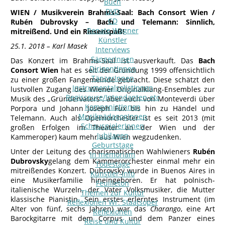
Buch
DVD
WIEN / Musikverein Brahms-Saal: Bach Consort Wien /
CD
Rubén Dubrovsky – Bach und Telemann: Sinnlich,
Renate Wagner
mitreißend. Und ein Riesenspaß!
Künstler
25.1. 2018 – Karl Masek
Interviews
SängerInnen
Das Konzert im Brahms-Saal ist ausverkauft. Das
Bach
DirigentInnen
Consort Wien
hat es seit der Gründung 1999 offensichtlich
TänzerInnen
zu einer großen Fangemeinde gebracht. Diese schätzt den
InstrumentalsolistInnen
lustvollen Zugang des Wiener Originalklang-Ensembles zur
Regisseure/Intendanten-etc
Musik des „Gründervaters“, aber auch von Monteverdi über
KomponistInnen
Porpora und Johann Joseph Fux bis hin zu Händel und
MusikpädagogInnen
Telemann. Auch als Opernorchester ist es seit 2013 (mit
SchauspielerInnen
großen Erfolgen im Theater an der Wien und der
Jubilaeen
Kammeroper) kaum mehr aus Wien wegzudenken.
Geburtstage
Unter der Leitung des charismatischen Wahlwieners
Rubén
In memoriam
Dubrovsky
gelang dem Kammerorchester einmal mehr ein
Todestage
mitreißendes Konzert. Dubrovsky wurde in Buenos Aires in
Künstler-Info
eine Musikerfamilie hineingeboren. Er hat polnisch-
Feuilleton
italienische Wurzeln, der Vater Volksmusiker, die Mutter
Themen zur Kultur
klassische Pianistin. Sein erstes erlerntes Instrument (im
Reflexionen Wr. Staatsoper
Alter von fünf, sechs Jahren) war das
Charango
, eine Art
Reflexionen
Barockgitarre mit dem Corpus und dem Panzer eines
Reise und Kultur