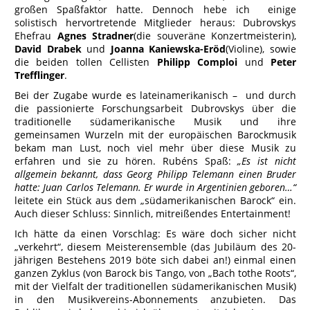
großen Spaßfaktor hatte. Dennoch hebe ich einige
solistisch hervortretende Mitglieder heraus: Dubrovskys
Ehefrau
Agnes Stradner
(die souveräne Konzertmeisterin),
David Drabek
und
Joanna Kaniewska-Eröd
(Violine), sowie
die beiden tollen Cellisten
Philipp Comploi
und
Peter
Trefflinger
.
Bei der Zugabe wurde es lateinamerikanisch – und durch
die passionierte Forschungsarbeit Dubrovskys über die
traditionelle südamerikanische Musik und ihre
gemeinsamen Wurzeln mit der europäischen Barockmusik
bekam man Lust, noch viel mehr über diese Musik zu
erfahren und sie zu hören. Rubéns Spaß:
„Es ist nicht
allgemein bekannt, dass Georg Philipp Telemann einen Bruder
hatte: Juan Carlos Telemann. Er wurde in Argentinien geboren…“
leitete ein Stück aus dem „südamerikanischen Barock“ ein.
Auch dieser Schluss: Sinnlich, mitreißendes Entertainment!
Ich hätte da einen Vorschlag: Es wäre doch sicher nicht
„verkehrt“, diesem Meisterensemble (das Jubiläum des 20-
jährigen Bestehens 2019 böte sich dabei an!) einmal einen
ganzen Zyklus (von Barock bis Tango, von „Bach tothe Roots“,
mit der Vielfalt der traditionellen südamerikanischen Musik)
in den Musikvereins-Abonnements anzubieten. Das