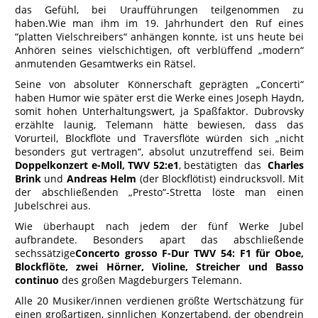
das Gefühl, bei Uraufführungen teilgenommen zu
haben.Wie man ihm im 19. Jahrhundert den Ruf eines
“platten Vielschreibers“ anhängen konnte, ist uns heute bei
Anhören seines vielschichtigen, oft verblüffend „modern“
anmutenden Gesamtwerks ein Rätsel.
Seine von absoluter Könnerschaft geprägten „Concerti“
haben Humor wie später erst die Werke eines Joseph Haydn,
somit hohen Unterhaltungswert, ja Spaßfaktor. Dubrovsky
erzählte launig, Telemann hätte bewiesen, dass das
Vorurteil, Blockflöte und Traversflöte würden sich „nicht
besonders gut vertragen“, absolut unzutreffend sei. Beim
Doppelkonzert e-Moll, TWV 52:e1
, bestätigten das
Charles
Brink
und
Andreas Helm
(der Blockflötist) eindrucksvoll. Mit
der abschließenden „Presto“-Stretta löste man einen
Jubelschrei aus.
Wie überhaupt nach jedem der fünf Werke Jubel
aufbrandete. Besonders apart das abschließende
sechssätzige
Concerto grosso F-Dur TWV 54: F1 für Oboe,
Blockflöte, zwei Hörner, Violine, Streicher und Basso
continuo
des großen Magdeburgers Telemann.
Alle 20 Musiker/innen verdienen größte Wertschätzung für
einen großartigen, sinnlichen Konzertabend, der obendrein