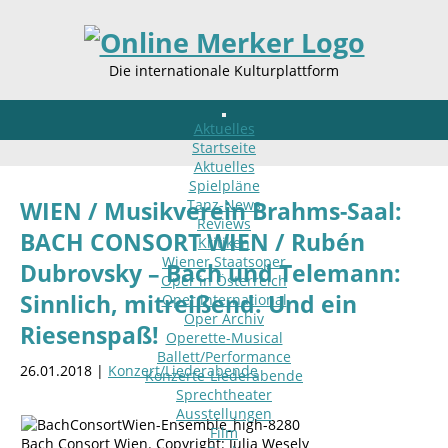
Die internationale Kulturplattform
Aktuelles
Startseite
Aktuelles
Spielpläne
Tanz-News
WIEN / Musikverein Brahms-Saal:
Reviews
BACH CONSORT WIEN / Rubén
Kritiken
Wiener Staatsoper
Dubrovsky – Bach und Telemann:
Oper in Österreich
Sinnlich, mitreißend. Und ein
Oper international
Oper Archiv
Riesenspaß!
Operette-Musical
Ballett/Performance
26.01.2018 |
Konzert/Liederabende
Konzerte-Liederabende
Sprechtheater
Ausstellungen
Film
Bach Consort Wien. Copyright: Julia Wesely