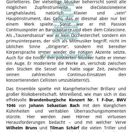
Gürteltieres. Der vielseitige Musiker beherrscht somit alle
Apropos
möglichen Zupfinstrumente wie die
Colascione
(eine
Fotos
Langhalslaute), natürlich Klavier und „sein“
Kontakt
Hauptinstrument, das Cello, das er diesmal aber nur bei
Bestellungen
einem Werk spielte. Sonst war er mit Passion
Ihre Spende
Continuospieler an Barockgitarre und eben dem Colascione.
Werbepartner
Als „Tausendsassa“ war er kein Orchesterchef, sondern ein
Impressum
primusinterpares, der sich als Mitmusiker begriff, nicht im
üblichen Sinne „dirigierte“, sondern mit beredter
Körpersprache immer wieder die nötigen Akzente setzte.
Auch für die hinter ihm postierten Musiker hatte er immer
ein Auge. Er moderierte die Werke an, verschob zwischen
den Stücken die Sessel und hatte sogar Zeit, zwischen
seinen zahlreichen Continuo-Einsätzen den
konzertierenden Cellisten umzublättern(!).
Das Ensemble spielte mit klangrhetorischer Brillanz und
großer Risikobereitschaft. Mitreißend, wie man sich in das
effektvolle
Brandenburgische Konzert Nr. 1 F-Dur, BWV
1046
von
Johann Sebastian Bach
mit den klanglichen
Kühnheiten und veritablen Überraschungsmomenten
stürzte. Hier werden zwei Hörner mit virtuosen
Herausforderungen bedacht – und mit welcher Verve
Wilhelm Bruns
und
Tilman Schärf
die vielen Triller und