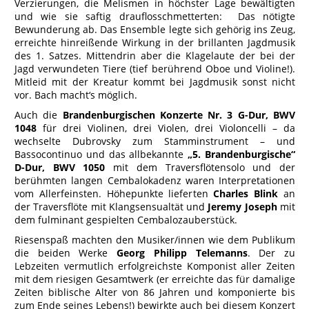
Verzierungen, die Melismen in höchster Lage bewältigten
und wie sie saftig drauflosschmetterten: Das nötigte
Bewunderung ab. Das Ensemble legte sich gehörig ins Zeug,
erreichte hinreißende Wirkung in der brillanten Jagdmusik
des 1. Satzes. Mittendrin aber die Klagelaute der bei der
Jagd verwundeten Tiere (tief berührend Oboe und Violine!).
Mitleid mit der Kreatur kommt bei Jagdmusik sonst nicht
vor. Bach macht‘s möglich.
Auch die
Brandenburgischen Konzerte Nr. 3 G-Dur, BWV
1048
für drei Violinen, drei Violen, drei Violoncelli – da
wechselte Dubrovsky zum Stamminstrument – und
Bassocontinuo und das allbekannte
„5. Brandenburgische“
D-Dur, BWV 1050
mit dem Traversflötensolo und der
berühmten langen Cembalokadenz waren Interpretationen
vom Allerfeinsten. Höhepunkte lieferten
Charles Blink
an
der Traversflöte mit Klangsensualtät und
Jeremy Joseph
mit
dem fulminant gespielten Cembalozauberstück.
Riesenspaß machten den Musiker/innen wie dem Publikum
die beiden Werke
Georg Philipp Telemanns
. Der zu
Lebzeiten vermutlich erfolgreichste Komponist aller Zeiten
mit dem riesigen Gesamtwerk (er erreichte das für damalige
Zeiten biblische Alter von 86 Jahren und komponierte bis
zum Ende seines Lebens!) bewirkte auch bei diesem Konzert