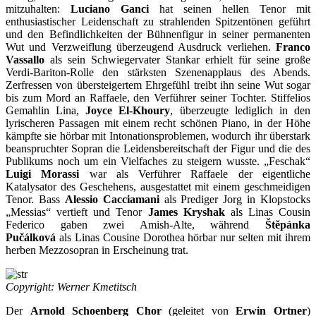
mitzuhalten:
Luciano Ganci
hat seinen hellen Tenor mit
enthusiastischer Leidenschaft zu strahlenden Spitzentönen geführt
und den Befindlichkeiten der Bühnenfigur in seiner permanenten
Wut und Verzweiflung überzeugend Ausdruck verliehen.
Franco
Vassallo
als sein Schwiegervater Stankar erhielt für seine große
Verdi-Bariton-Rolle den stärksten Szenenapplaus des Abends.
Zerfressen von übersteigertem Ehrgefühl treibt ihn seine Wut sogar
bis zum Mord an Raffaele, den Verführer seiner Tochter. Stiffelios
Gemahlin Lina,
Joyce El-Khoury
, überzeugte lediglich in den
lyrischeren Passagen mit einem recht schönen Piano, in der Höhe
kämpfte sie hörbar mit Intonationsproblemen, wodurch ihr überstark
beanspruchter Sopran die Leidensbereitschaft der Figur und die des
Publikums noch um ein Vielfaches zu steigern wusste. „Feschak“
Luigi Morassi
war als Verführer Raffaele der eigentliche
Katalysator des Geschehens, ausgestattet mit einem geschmeidigen
Tenor. Bass
Alessio Cacciamani
als Prediger Jorg in Klopstocks
„Messias“ vertieft und Tenor
James Kryshak
als Linas Cousin
Federico gaben zwei Amish-Alte, während
Štěpánka
Pučálková
als Linas Cousine Dorothea hörbar nur selten mit ihrem
herben Mezzosopran in Erscheinung trat.
Copyright: Werner Kmetitsch
Der
Arnold Schoenberg Chor
(geleitet von
Erwin Ortner
)