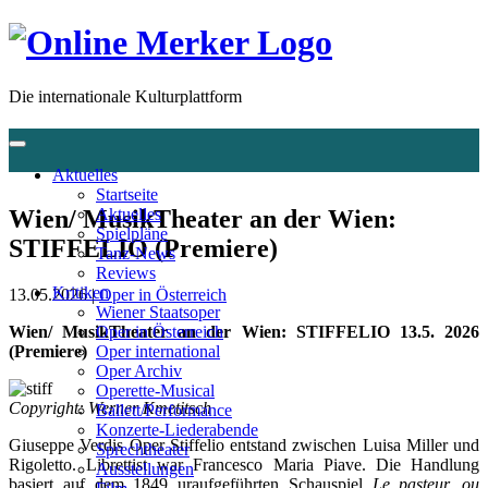
Die internationale Kulturplattform
Aktuelles
Startseite
Wien/ MusikTheater an der Wien:
Aktuelles
Spielpläne
STIFFELIO (Premiere)
Tanz-News
Reviews
Kritiken
13.05.2026 |
Oper in Österreich
Wiener Staatsoper
Wien/ MusikTheater an der Wien: STIFFELIO 13.5. 2026
Oper in Österreich
(Premiere)
Oper international
Oper Archiv
Operette-Musical
Copyright: Werner Kmetitsch
Ballett/Performance
Konzerte-Liederabende
Giuseppe Verdis Oper Stiffelio entstand zwischen Luisa Miller und
Sprechtheater
Rigoletto. Librettist war Francesco Maria Piave. Die Handlung
Ausstellungen
basiert auf dem 1849 uraufgeführten Schauspiel
Le pasteur, ou