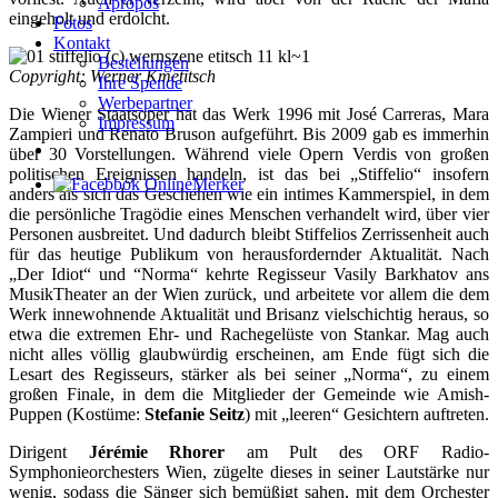
Apropos
eingeholt und erdolcht.
Fotos
Kontakt
Bestellungen
Copyright: Werner Kmetitsch
Ihre Spende
Werbepartner
Die Wiener Staatsoper hat das Werk 1996 mit José Carreras, Mara
Impressum
Zampieri und Renato Bruson aufgeführt. Bis 2009 gab es immerhin
über 30 Vorstellungen. Während viele Opern Verdis von großen
politischen Ereignissen handeln, ist das bei „Stiffelio“ insofern
anders als sich das Geschehen wie ein intimes Kammerspiel, in dem
die persönliche Tragödie eines Menschen verhandelt wird, über vier
Personen ausbreitet. Und dadurch bleibt Stiffelios Zerrissenheit auch
für das heutige Publikum von herausfordernder Aktualität. Nach
„Der Idiot“ und “Norma“ kehrte Regisseur Vasily Barkhatov ans
MusikTheater an der Wien zurück, und arbeitete vor allem die dem
Werk innewohnende Aktualität und Brisanz vielschichtig heraus, so
etwa die extremen Ehr- und Rachegelüste von Stankar. Mag auch
nicht alles völlig glaubwürdig erscheinen, am Ende fügt sich die
Lesart des Regisseurs, stärker als bei seiner „Norma“, zu einem
großen Finale, in dem die Mitglieder der Gemeinde wie Amish-
Puppen (Kostüme:
Stefanie Seitz
) mit „leeren“ Gesichtern auftreten.
Dirigent
Jérémie Rhorer
am Pult des ORF Radio-
Symphonieorchesters Wien, zügelte dieses in seiner Lautstärke nur
wenig, sodass die Sänger sich bemüßigt sahen, mit dem Orchester