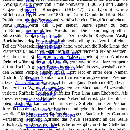
Film
L’évangile et le foyer
von Émile Souvestre (1806-54) und Claude
Buch
Eugène Hippolyte Bourgeois (1818-47). Uraufgeführt wurde
DVD
Stiffelio am 16. November 1850 am Teatro Grande in Triest. Nach
CD
Problemen mit der Zensur und verfälschenden Eingriffen arbeiteten
Renate Wagner
Piave und Verdi die Oper sieben Jahre später zu dem
Künstler
in Rimini uraufgeführten Aroldo um. Die Handlung spielt in
Interviews
Südwestdeutschland im 19. Jhd. Der russische Regisseur
Vasily
SängerInnen
Barkhatov
erfand dazu eine Rahmenhandlung, da Verdi auf einen
DirigentInnen
Teil der Vorgeschichte verzichtet hatte, wodurch die Rolle Linas, der
TänzerInnen
Pfarrersfrau, und ihres Verführers nur unzureichend erklärt werden.
InstrumentalsolistInnen
Bei ihm tritt Stiffelio in einer Videoeinspielung von
Andreas
Regisseure/Intendanten-etc
Deinert
während der rund 10minütigen Ouvertüre als Jazztrompeter
KomponistInnen
auf und schläft mit der Freundin eines Mafiabosses, weshalb er zu
MusikpädagogInnen
den Amish People fliehen muss. Dort lebt er unter dem Namen
SchauspielerInnen
Rodolfo Müller bei Stankar, wird zu einem angesehenen Prediger
Jubilaeen
dieser
Ahasverianer
-Sekte und heiratet (aus Dankbarkeit?) dessen
Geburtstage
Tochter Lina. Während einer längeren berufsbedingten Abwesenheit
In memoriam
verleitet Raffaele Leuthold Stiffelios Frau Lina zum Ehebruch. Als
Todestage
dieser erkennt, dass Raffaele sein Nebenbuhler ist, plant er ihn zu
Künstler-Info
töten, doch Stankar kommt ihm zuvor. Stiffelio und der Prediger
Feuilleton
Jorg fliehen den Ort des Verbrechens und gehen in den Gebetsraum,
Themen zur Kultur
wo die Gläubigen einen Bußpsalm singen. Stankar bittet Gott um
Reflexionen Wr. Staatsoper
Verzeihung, während Stiffelio das Neue Testament an der Stelle
Reflexionen
aufschlägt, wo Jesus der Ehebrecherin vergibt, und die Stelle laut
Reise und Kultur
vorliest. Auch er verzeiht, wird aber von der Rache der Mafia