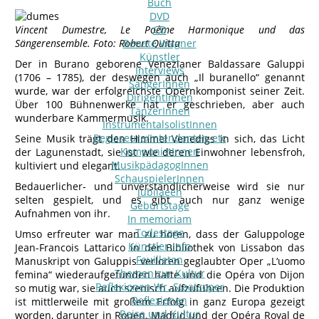
Buch
DVD
Vincent Dumestre, Le Poême Harmonique und das
CD
Sängerensemble. Foto: Robert Quitta
Renate Wagner
Künstler
Der in Burano geborene Venezianer Baldassare Galuppi
Interviews
(1706 – 1785), der deswegen auch „Il buranello“ genannt
SängerInnen
wurde, war der erfolgreichste Opernkomponist seiner Zeit.
DirigentInnen
Über 100 Bühnenwerke hat er geschrieben, aber auch
TänzerInnen
wunderbare Kammermusik.
InstrumentalsolistInnen
Regisseure/Intendanten-etc
Seine Musik trägt den Himmel Venedigs in sich, das Licht
KomponistInnen
der Lagunenstadt, sie ist wie deren Einwohner lebensfroh,
MusikpädagogInnen
kultiviert und elegant.
SchauspielerInnen
Bedauerlicher- und unverständlicherweise wird sie nur
Jubilaeen
selten gespielt, und es gibt auch nur ganz wenige
Geburtstage
Aufnahmen von ihr.
In memoriam
Todestage
Umso erfreuter war man zu hören, dass der Galuppologe
Künstler-Info
Jean-Francois Lattarico in der Bibliothek von Lissabon das
Feuilleton
Manuskript von Galuppis verloren geglaubter Oper „L‘uomo
Themen zur Kultur
femina“ wiederaufgefunden hatte und die Opéra von Dijon
Reflexionen Wr. Staatsoper
so mutig war, sie auch szenisch aufzuführen. Die Produktion
Reflexionen
ist mittlerweile mit großem Erfolg in ganz Europa gezeigt
Reise und Kultur
worden, darunter in Rouen, Madrid und der Opéra Royal de