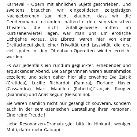
Karneval – Opern mit ähnlichen Sujets geschrieben. Und
zweitens brauchen wir eingebildeten zeitgeistigen
Nachgeborenen gar nicht glauben, dass wir die
Genderomania erfunden hätten.In den venezianischen
Theatern, die nicht zufälligerweise mitten im
Kurtisanenviertel lagen, war man uns um erotische
Lichtjahre voraus. Die Libretti waren hier von einer
Dreifachdeutigkeit, einer Frivolität und Laszivität, die erst
viel später in den Offenbach-Operetten wieder erreicht
wurden.
Es war jedenfalls ein rundum geglückter, erhebender und
erquickender Abend. Die Sänger/innen waren ausnahmslos
exzellent, und seien daher hier alle erwähnt: Eva Zaïcik
(Cretidea), Lucille Richardot (Ramira), Floriane Hasler
(Cassandra), Marc Mauillon (Roberto),François Rougier
(Giannino) und Anas Séguin (Gelsomino).
Sie waren nämlich nicht nur gesanglich souverän, sondern
auch in der semi-szenischen Darstellung ihrer Personen.
Eine reine Freude !
Liebe Resonanzen-Dramaturgie: bitte in Hinkunft weniger
Motti, dafür mehr Galuppi !