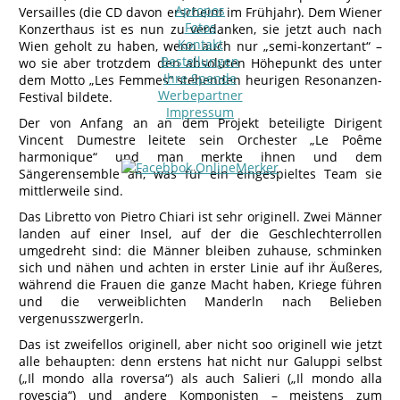
Apropos
Versailles (die CD davon erscheint im Frühjahr). Dem Wiener
Fotos
Konzerthaus ist es nun zu verdanken, sie jetzt auch nach
Kontakt
Wien geholt zu haben, wenn auch nur „semi-konzertant“ –
Bestellungen
wo sie aber trotzdem den absoluten Höhepunkt des unter
Ihre Spende
dem Motto „Les Femmes“ stehenden heurigen Resonanzen-
Werbepartner
Festival bildete.
Impressum
Der von Anfang an an dem Projekt beteiligte Dirigent
Vincent Dumestre leitete sein Orchester „Le Poême
harmonique“ und man merkte ihnen und dem
Sängerensemble an, was für ein eingespieltes Team sie
mittlerweile sind.
Das Libretto von Pietro Chiari ist sehr originell. Zwei Männer
landen auf einer Insel, auf der die Geschlechterrollen
umgedreht sind: die Männer bleiben zuhause, schminken
sich und nähen und achten in erster Linie auf ihr Äußeres,
während die Frauen die ganze Macht haben, Kriege führen
und die verweiblichten Manderln nach Belieben
vergenusszwergerln.
Das ist zweifellos originell, aber nicht soo originell wie jetzt
alle behaupten: denn erstens hat nicht nur Galuppi selbst
(„Il mondo alla roversa“) als auch Salieri („Il mondo alla
rovescia“) und andere Komponisten – meistens zum