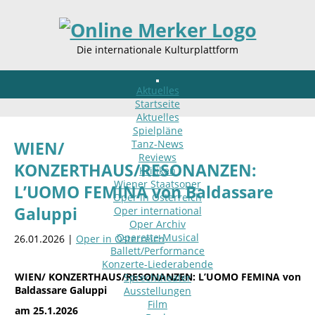
Die internationale Kulturplattform
Aktuelles
Startseite
Aktuelles
Spielpläne
Tanz-News
WIEN/
Reviews
KONZERTHAUS/RESONANZEN:
Kritiken
Wiener Staatsoper
L’UOMO FEMINA von Baldassare
Oper in Österreich
Galuppi
Oper international
Oper Archiv
Operette-Musical
26.01.2026 |
Oper in Österreich
Ballett/Performance
Konzerte-Liederabende
WIEN/ KONZERTHAUS/RESONANZEN: L’UOMO FEMINA von
Sprechtheater
Baldassare Galuppi
Ausstellungen
Film
am 25.1.2026