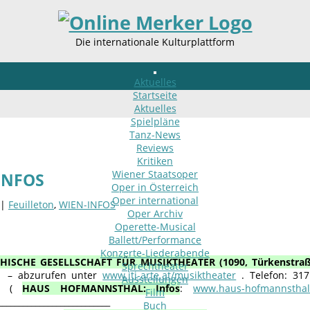
Die internationale Kulturplattform
Aktuelles
Startseite
Aktuelles
Spielpläne
Tanz-News
Reviews
Kritiken
Wiener Staatsoper
INFOS
Oper in Österreich
Oper international
 |
Feuilleton
,
WIEN-INFOS
Oper Archiv
Operette-Musical
Ballett/Performance
Konzerte-Liederabende
HISCHE GESELLSCHAFT FÜR MUSIKTHEATER (1090, Türkenstraße 
Sprechtheater
 – abzurufen unter
www.iti-arte.at/musiktheater
. Telefon: 31
Ausstellungen
m: (
HAUS HOFMANNSTHAL: Infos
:
www.haus-hofmannsthal
Film
___________________________
Buch