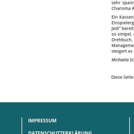
sehr spann
Charisma A
Ein Kassen
Einspiele
Jedi“ berei
so simpel,
Drehbuch,
Management
steigert e
Michaela S
Diese Seit
IMPRESSUM
DATENSCHUTZERKLÄRUNG