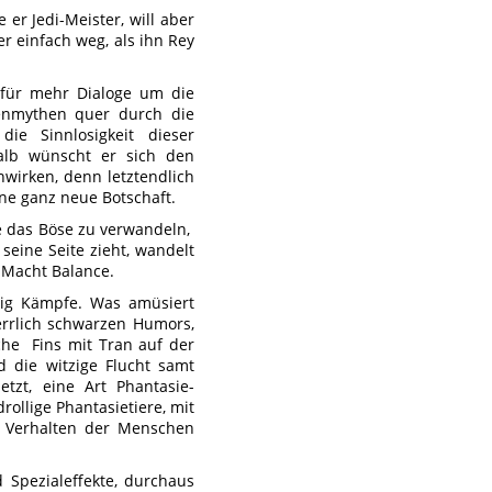
er Jedi-Meister, will aber
r einfach weg, als ihn Rey
afür mehr Dialoge um die
denmythen quer durch die
die Sinnlosigkeit dieser
lb wünscht er sich den
wirken, denn letztendlich
ine ganz neue Botschaft.
ie das Böse zu verwandeln,
 seine Seite zieht, wandelt
t Macht Balance.
enig Kämpfe. Was amüsiert
herrlich schwarzen Humors,
che Fins mit Tran auf der
 die witzige Flucht samt
tzt, eine Art Phantasie-
rollige Phantasietiere, mit
s Verhalten der Menschen
 Spezialeffekte, durchaus