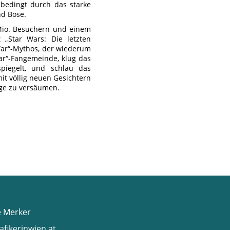
 bedingt durch das starke
nd Böse.
 Mio. Besuchern und einem
 „Star Wars: Die letzten
r War“-Mythos, der wiederum
War“-Fangemeinde, klug das
piegelt, und schlau das
it völlig neuen Gesichtern
lge zu versäumen.
e Merker
afikerinwien.at