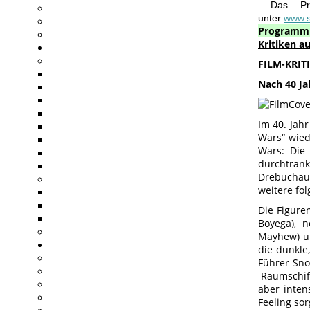
Das Pr
unter
www.st
Programmi
Kritiken a
FILM-KRITI
Nach 40 Ja
Im 40. Jah
Wars“ wied
Wars: Die 
durchträn
Drebuchaut
weitere fol
Die Figure
Boyega), 
Mayhew) un
die dunkle
Führer Sno
Raumschiff
aber inten
Feeling sor