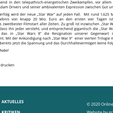
end in den telepathisch-energetischen Zweikämpfen, vor allem
dam Drivers und seiner ambivalenten Expression zwischen Gut u
erfolg wird der neue „Star War“ auf jeden Fall. Mit rund 1,625
rgebnis von knapp 20 Mio. Euro an den ersten vier Tagen ist
ts zweitbester Filmstart aller Zeiten. Zu groß ist inzwischen „Sta
 dass ihn jeder versteht, und entsprechend gigantisch die „Star 
 das in „Star Wars 8“ die Resignation unserer Gegenwart s
. Mit der Ankündigung nach „Star War 9“ einer vierten Trilogie m
s bereits jetzt die Spannung und das Durchhaltevermögen keine Fo
chabel
e drucken
AKTUELLES
© 2020 Onlin
KRITIKEN
Website by
gr