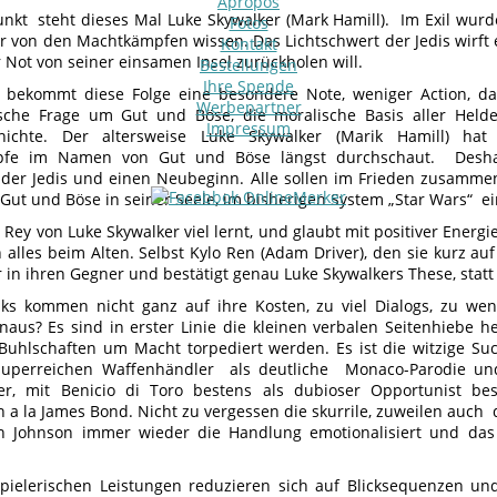
Apropos
unkt steht dieses Mal Luke Skywalker (Mark Hamill). Im Exil wurde 
Fotos
r von den Machtkämpfen wissen. Das Lichtschwert der Jedis wirft e
Kontakt
 Not von seiner einsamen Insel zurückholen will.
Bestellungen
Ihre Spende
 bekommt diese Folge eine besondere Note, weniger Action, d
Werbepartner
ische Frage um Gut und Böse, die moralische Basis aller Hel
Impressum
chichte. Der altersweise Luke Skywalker (Marik Hamill) hat 
fe im Namen von Gut und Böse längst durchschaut. Desha
der Jedis und einen Neubeginn. Alle sollen im Frieden zusammen
r Gut und Böse in seiner Seele, im bisherigen System „Star Wars“ e
Rey von Luke Skywalker viel lernt, und glaubt mit positiver Energ
 alles beim Alten. Selbst Kylo Ren (Adam Driver), den sie kurz auf
r in ihren Gegner und bestätigt genau Luke Skywalkers These, stat
aks kommen nicht ganz auf ihre Kosten, zu viel Dialogs, zu w
naus? Es sind in erster Linie die kleinen verbalen Seitenhiebe 
Buhlschaften um Macht torpediert werden. Es ist die witzige Su
 superreichen Waffenhändler als deutliche Monaco-Parodie und
r, mit Benicio di Toro bestens als dubioser Opportunist bese
a la James Bond. Nicht zu vergessen die skurrile, zuweilen auch d
n Johnson immer wieder die Handlung emotionalisiert und da
pielerischen Leistungen reduzieren sich auf Blicksequenzen und