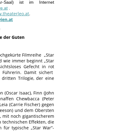
r-Saal) ist im Internet
ve.at
.
.theaterleo.at
.
ien.at
n
ie der Guten
ochgekürte Filmreihe „Star
nd wie immer beginnt „Star
ichtsloses Gefecht in rot
 Führerin. Damit sichert
ritten Trilogie, der eine
 (Oscar Isaac), Finn (John
naffen Chewbacca (Peter
ia (Carrie Fischer) gegen
Gleeson) und dem Obersten
, mit noch gigantischerem
technischen Effekten, die
 für typische „Star War“-