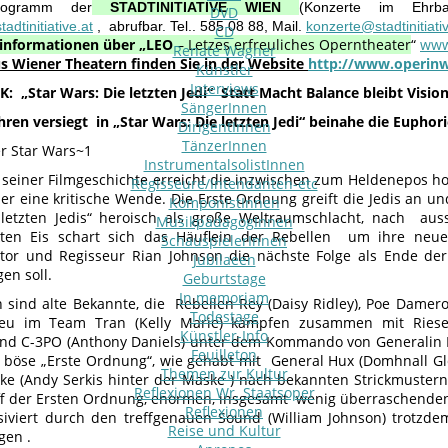
ogramm der
STADTINITIATIVE WIEN
(Konzerte im Ehrba
DVD
adtinitiative.at
, abrufbar. Tel.. 585 08 88, Mail.
konzerte@stadtinitiati
CD
nformationen über „LEO
– Letzes erfreuliches Operntheater
“
www
Renate Wagner
us Wiener Theatern finden Sie in der Website
http://www.operinw
Künstler
Interviews
K: „Star Wars: Die letzten Jedi“ Statt Macht Balance bleibt Visio
SängerInnen
hren versiegt in „Star Wars: Die letzten Jedi“ beinahe die Euphor
DirigentInnen
TänzerInnen
InstrumentalsolistInnen
r seiner Filmgeschichte erreicht die inzwischen zum Heldenepos h
Regisseure/Intendanten-etc
er eine kritische Wende. Die Erste Ordnung greift die Jedis an u
KomponistInnen
letzten Jedis“ heroisch als große Weltraumschlacht, nach auss
MusikpädagogInnen
kten Eis schart sich das Häuflein der Rebellen um ihre neue
SchauspielerInnen
or und Regisseur Rian Johnson die nächste Folge als Ende der d
Jubilaeen
gen soll.
Geburtstage
In memoriam
n sind alte Bekannte, die Rebellen Rey (Daisy Ridley), Poe Dameron
Todestage
neu im Team Tran (Kelly Marie) kämpfen zusammen mit Riese
Künstler-Info
d C-3PO (Anthony Daniels) unter dem Kommando von Generalin Le
Feuilleton
, böse „Erste Ordnung“, wie gehabt mit General Hux (Domhnall 
Themen zur Kultur
ke (Andy Serkis hinter der Maske ) nach bekannten Strickmustern
Reflexionen Wr. Staatsoper
 der Ersten Ordnung, enormen, insgesamt wenig überraschenden 
Reflexionen
siviert durch den treffgenauen Sound (William Johnson) trotzdem
Reise und Kultur
gen .