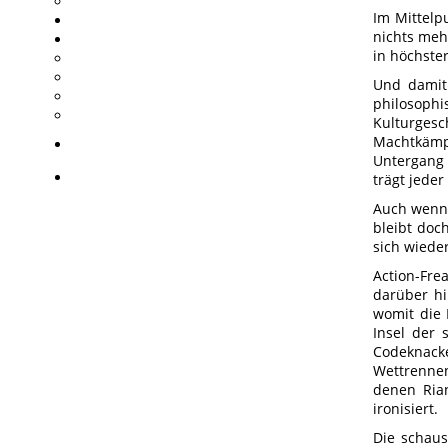
Im Mittelp
nichts meh
in höchster
Und damit
philosoph
Kulturges
Machtkämp
Untergang 
trägt jede
Auch wenn 
bleibt doch
sich wiede
Action-Fre
darüber hi
womit die 
Insel der
Codeknacke
Wettrennen 
denen Ria
ironisiert.
Die schaus