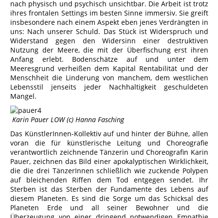
nach physisch und psychisch unsichtbar. Die Arbeit ist trotz
ihres frontalen Settings im besten Sinne immersiv. Sie greift
insbesondere nach einem Aspekt eben jenes Verdrängten in
uns: Nach unserer Schuld. Das Stück ist Widerspruch und
Widerstand gegen den Widersinn einer destruktiven
Nutzung der Meere, die mit der Überfischung erst ihren
Anfang erlebt. Bodenschätze auf und unter dem
Meeresgrund verheißen dem Kapital Rentabilität und der
Menschheit die Linderung von manchem, dem westlichen
Lebensstil jenseits jeder Nachhaltigkeit geschuldeten
Mangel.
Karin Pauer LOW (c) Hanna Fasching
Das KünstlerInnen-Kollektiv auf und hinter der Bühne, allen
voran die für künstlerische Leitung und Choreografie
verantwortlich zeichnende Tänzerin und Choreografin Karin
Pauer, zeichnen das Bild einer apokalyptischen Wirklichkeit,
die die drei TänzerInnen schließlich wie zuckende Polypen
auf bleichenden Riffen dem Tod entgegen sendet. Ihr
Sterben ist das Sterben der Fundamente des Lebens auf
diesem Planeten. Es sind die Sorge um das Schicksal des
Planeten Erde und all seiner Bewohner und die
Überzeugung von einer dringend notwendigen Empathie