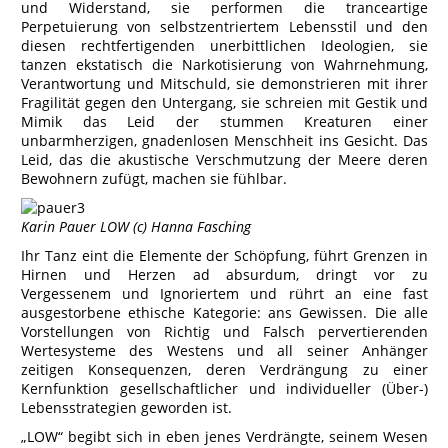
und Widerstand, sie performen die tranceartige
Perpetuierung von selbstzentriertem Lebensstil und den
diesen rechtfertigenden unerbittlichen Ideologien, sie
tanzen ekstatisch die Narkotisierung von Wahrnehmung,
Verantwortung und Mitschuld, sie demonstrieren mit ihrer
Fragilität gegen den Untergang, sie schreien mit Gestik und
Mimik das Leid der stummen Kreaturen einer
unbarmherzigen, gnadenlosen Menschheit ins Gesicht. Das
Leid, das die akustische Verschmutzung der Meere deren
Bewohnern zufügt, machen sie fühlbar.
Karin Pauer LOW (c) Hanna Fasching
Ihr Tanz eint die Elemente der Schöpfung, führt Grenzen in
Hirnen und Herzen ad absurdum, dringt vor zu
Vergessenem und Ignoriertem und rührt an eine fast
ausgestorbene ethische Kategorie: ans Gewissen. Die alle
Vorstellungen von Richtig und Falsch pervertierenden
Wertesysteme des Westens und all seiner Anhänger
zeitigen Konsequenzen, deren Verdrängung zu einer
Kernfunktion gesellschaftlicher und individueller (Über-)
Lebensstrategien geworden ist.
„LOW“ begibt sich in eben jenes Verdrängte, seinem Wesen