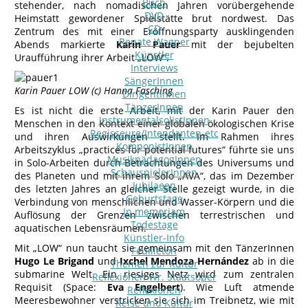
Buch
stehender, nach nomadischen Jahren vorübergehende
DVD
Heimstatt gewordener Spielstätte brut nordwest. Das
CD
Zentrum des mit einer Eröffnungsparty ausklingenden
Renate Wagner
Abends markierte
Karin Pauer
mit der bejubelten
Künstler
Uraufführung ihrer Arbeit „LOW“.
Interviews
SängerInnen
Karin Pauer LOW (c) Hanna Fasching
DirigentInnen
TänzerInnen
Es ist nicht die erste Arbeit, mit der Karin Pauer den
InstrumentalsolistInnen
Menschen in den Kontext einer globalen ökologischen Krise
Regisseure/Intendanten-etc
und ihren Auswirkungen stellt. Im Rahmen ihres
KomponistInnen
Arbeitszyklus „practices for potential futures“ führte sie uns
MusikpädagogInnen
in Solo-Arbeiten durch Betrachtungen des Universums und
SchauspielerInnen
des Planeten und mit ihrem Solo „AVA“, das im Dezember
Jubilaeen
des letzten Jahres an gleicher Stelle gezeigt wurde, in die
Geburtstage
Verbindung von menschlichen und Wasser-Körpern und die
In memoriam
Auflösung der Grenzen zwischen terrestrischen und
Todestage
aquatischen Lebensräumen.
Künstler-Info
Mit „LOW“ nun taucht sie gemeinsam mit den TänzerInnen
Feuilleton
Hugo Le Brigand
und
Ixchel Mendoza Hernández
ab in die
Themen zur Kultur
submarine Welt. Ein riesiges Netz wird zum zentralen
Reflexionen Wr. Staatsoper
Requisit (Space:
Eva Engelbert
). Wie Luft atmende
Reflexionen
Meeresbewohner verstricken sie sich im Treibnetz, wie mit
Reise und Kultur