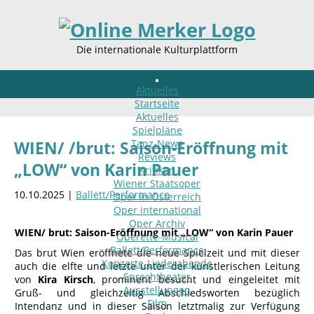
Die internationale Kulturplattform
Aktuelles
Startseite
Aktuelles
Spielpläne
Tanz-News
WIEN/ /brut: Saison-Eröffnung mit
Reviews
„LOW“ von Karin Pauer
Kritiken
Wiener Staatsoper
10.10.2025 |
Ballett/Performance
Oper in Österreich
Oper international
Oper Archiv
WIEN/ brut: Saison-Eröffnung mit „LOW“ von Karin Pauer
Operette-Musical
Ballett/Performance
Das brut Wien eröffnete die neue Spielzeit und mit dieser
Konzerte-Liederabende
auch die elfte und letzte unter der künstlerischen Leitung
Sprechtheater
von
Kira Kirsch
, prominent besucht und eingeleitet mit
Ausstellungen
Gruß- und gleichzeitig Abschiedsworten bezüglich
Film
Intendanz und in dieser Saison letztmalig zur Verfügung