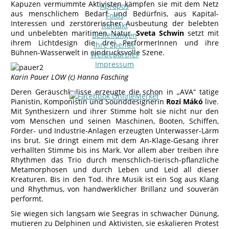
Kapuzen vermummte Aktivisten kämpfen sie mit dem Netz
Apropos
aus menschlichem Bedarf und Bedürfnis, aus Kapital-
Fotos
Interessen und zerstörerischer Ausbeutung der belebten
Kontakt
und unbelebten maritimen Natur.
Sveta Schwin
setzt mit
Bestellungen
ihrem Lichtdesign die drei PerformerInnen und ihre
Ihre Spende
Bühnen-Wasserwelt in eindrucksvolle Szene.
Werbepartner
Impressum
Karin Pauer LOW (c) Hanna Fasching
Deren Geräuschkulisse erzeugte die schon in „AVA“ tätige
Pianistin, Komponistin und Sounddesignerin
Rozi Mákó
live.
Mit Synthesizern und ihrer Stimme holt sie nicht nur den
vom Menschen und seinen Maschinen, Booten, Schiffen,
Förder- und Industrie-Anlagen erzeugten Unterwasser-Lärm
ins brut. Sie dringt einem mit dem An-Klage-Gesang ihrer
verhallten Stimme bis ins Mark. Vor allem aber treiben ihre
Rhythmen das Trio durch menschlich-tierisch-pflanzliche
Metamorphosen und durch Leben und Leid all dieser
Kreaturen. Bis in den Tod. Ihre Musik ist ein Sog aus Klang
und Rhythmus, von handwerklicher Brillanz und souverän
performt.
Sie wiegen sich langsam wie Seegras in schwacher Dünung,
mutieren zu Delphinen und Aktivisten, sie eskalieren Protest