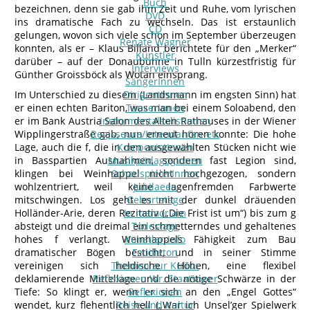
Buch
bezeichnen, denn sie gab ihm Zeit und Ruhe, vom lyrischen
DVD
ins dramatische Fach zu wechseln. Das ist erstaunlich
CD
gelungen, wovon sich viele schon im September überzeugen
Renate Wagner
konnten, als er – Klaus Billand berichtete für den „Merker“
Künstler
darüber – auf der Donaubühne in Tulln kürzestfristig für
Interviews
Günther Groissböck als Wotan einsprang.
SängerInnen
Im Unterschied zu diesem (Landsmann im engsten Sinn) hat
DirigentInnen
er einen echten Bariton, was man bei einem Soloabend, den
TänzerInnen
er im Bank Austria Salon des Alten Rathauses in der Wiener
InstrumentalsolistInnen
Wipplingerstraße gab, nun erneut hören konnte: Die hohe
Regisseure/Intendanten-etc
Lage, auch die f, die in den ausgewählten Stücken nicht wie
KomponistInnen
in Basspartien Ausnahmen, sondern fast Legion sind,
MusikpädagogInnen
klingen bei Weinhappel nicht hochgezogen, sondern
SchauspielerInnen
wohlzentriert, weil keine lagenfremden Farbwerte
Jubilaeen
mitschwingen. Los geht es mit der dunkel dräuenden
Geburtstage
Holländer-Arie, deren Rezitativ („Die Frist ist um“) bis zum g
In memoriam
absteigt und die dreimal ein schmetterndes und gehaltenes
Todestage
hohes f verlangt. Weinhappels Fähigkeit zum Bau
Künstler-Info
dramatischer Bögen besticht, und in seiner Stimme
Feuilleton
vereinigen sich heldische Höhen, eine flexibel
Themen zur Kultur
deklamierende Mittellage und die nötige Schwärze in der
Reflexionen Wr. Staatsoper
Tiefe: So klingt er, wenn er sich an den „Engel Gottes“
Reflexionen
wendet, kurz flehentlich hell („War ich Unsel’ger Spielwerk
Reise und Kultur