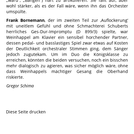
„ward“, „Bangen“) hart zu artikulieren: Sie fällt auf, aber
wohl stärker, als es der Fall wäre, wenn ihn das Orchester
umspülte.
Frank Bornemann
, der im zweiten Teil zur ,Auflockerung‘
mit uneitlem Gefühl und ohne Schmachterei Schuberts
herrliches Ges-Dur-Impromptu (D 899/3) spielte, war
Weinhappel am Klavier ein sensibel horchender Partner,
dessen pedal- und basslastiges Spiel zwar etwas auf Kosten
der Deutlichkeit orchestraler Stimmen ging, dem Sänger
jedoch zugutekam. Um im Duo die Königsklasse zu
erreichen, könnten die beiden versuchen, noch ein bisschen
mehr dialogisch zu agieren, was sicher möglich wäre, ohne
dass Weinhappels mächtiger Gesang die Oberhand
riskierte.
Gregor Schima
Diese Seite drucken