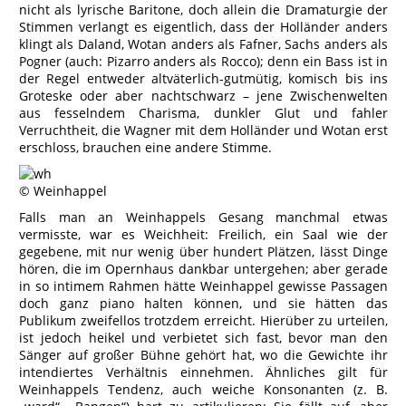
nicht als lyrische Baritone, doch allein die Dramaturgie der
Stimmen verlangt es eigentlich, dass der Holländer anders
klingt als Daland, Wotan anders als Fafner, Sachs anders als
Pogner (auch: Pizarro anders als Rocco); denn ein Bass ist in
der Regel entweder altväterlich-gutmütig, komisch bis ins
Groteske oder aber nachtschwarz – jene Zwischenwelten
aus fesselndem Charisma, dunkler Glut und fahler
Verruchtheit, die Wagner mit dem Holländer und Wotan erst
erschloss, brauchen eine andere Stimme.
© Weinhappel
Falls man an Weinhappels Gesang manchmal etwas
vermisste, war es Weichheit: Freilich, ein Saal wie der
gegebene, mit nur wenig über hundert Plätzen, lässt Dinge
hören, die im Opernhaus dankbar untergehen; aber gerade
in so intimem Rahmen hätte Weinhappel gewisse Passagen
doch ganz piano halten können, und sie hätten das
Publikum zweifellos trotzdem erreicht. Hierüber zu urteilen,
ist jedoch heikel und verbietet sich fast, bevor man den
Sänger auf großer Bühne gehört hat, wo die Gewichte ihr
intendiertes Verhältnis einnehmen. Ähnliches gilt für
Weinhappels Tendenz, auch weiche Konsonanten (z. B.