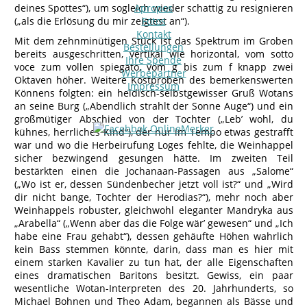
deines Spottes“), um sogleich wieder schattig zu resignieren
Apropos
(„als die Erlösung du mir zeigtest an“).
Fotos
Kontakt
Mit dem zehnminütigen Stück ist das Spektrum im Groben
Bestellungen
bereits ausgeschritten, vertikal wie horizontal, vom sotto
Ihre Spende
voce zum vollen spiegato, vom g bis zum f knapp zwei
Werbepartner
Oktaven höher. Weitere Kostproben des bemerkenswerten
Impressum
Könnens folgten: ein heldisch-selbstgewisser Gruß Wotans
an seine Burg („Abendlich strahlt der Sonne Auge“) und ein
großmütiger Abschied von der Tochter („Leb’ wohl, du
kühnes, herrliches Kind“), der nur im Tempo etwas gestrafft
war und wo die Herbeirufung Loges fehlte, die Weinhappel
sicher bezwingend gesungen hätte. Im zweiten Teil
bestärkten einen die Jochanaan-Passagen aus „Salome“
(„Wo ist er, dessen Sündenbecher jetzt voll ist?“ und „Wird
dir nicht bange, Tochter der Herodias?“), mehr noch aber
Weinhappels robuster, gleichwohl eleganter Mandryka aus
„Arabella“ („Wenn aber das die Folge wär’ gewesen“ und „Ich
habe eine Frau gehabt“), dessen gehäufte Höhen wahrlich
kein Bass stemmen könnte, darin, dass man es hier mit
einem starken Kavalier zu tun hat, der alle Eigenschaften
eines dramatischen Baritons besitzt. Gewiss, ein paar
wesentliche Wotan-Interpreten des 20. Jahrhunderts, so
Michael Bohnen und Theo Adam, begannen als Bässe und