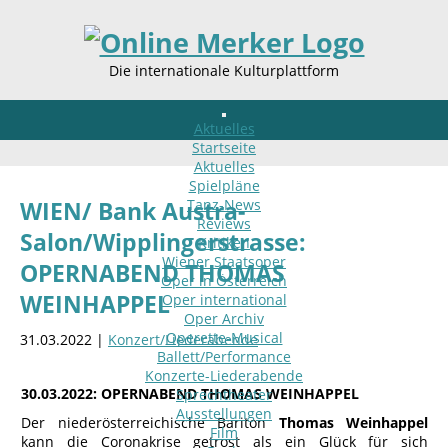
Die internationale Kulturplattform
Aktuelles
Startseite
Aktuelles
Spielpläne
Tanz-News
WIEN/ Bank Austra-
Reviews
Salon/Wipplingerstrasse:
Kritiken
Wiener Staatsoper
OPERNABEND THOMAS
Oper in Österreich
WEINHAPPEL
Oper international
Oper Archiv
Operette-Musical
31.03.2022 |
Konzert/Liederabende
Ballett/Performance
Konzerte-Liederabende
30.03.2022: OPERNABEND THOMAS WEINHAPPEL
Sprechtheater
Ausstellungen
Der niederösterreichische Bariton
Thomas Weinhappel
Film
kann die Coronakrise getrost als ein Glück für sich