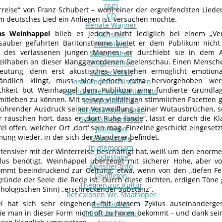
DVD
rreise“ von Franz Schubert – wohl einer der ergreifendsten Liede
CD
m deutsches Lied ein Anliegen ist, versuchen möchte.
Renate Wagner
s Weinhappel
blieb es jedoch nicht lediglich bei einem „Ver
Künstler
 sauber geführten Baritonstimme bietet er dem Publikum nicht
Interviews
e des verlassenen jungen Mannes; er durchlebt sie in dem A
SängerInnen
eilhaben an dieser klanggewordenen Seelenschau. Einen Mensche
DirigentInnen
eutung, denn erst akustisches Verstehen ermöglicht emotion
TänzerInnen
ständlich klingt, muss hier jedoch extra hervorgehoben w
InstrumentalsolistInnen
ichkeit bot Weinhappel dem Publikum eine fundierte Grundla
Regisseure/Intendanten-etc
itleben zu können. Mit seinen vielfältigen stimmlichen Facetten
KomponistInnen
erührender Ausdruck seiner Verzweiflung, seiner Wutausbrüchen, s
MusikpädagogInnen
r rauschen hört, dass er ‚dort‘ Ruhe fände“, lässt er durch die K
SchauspielerInnen
el offen, welcher Ort ‚dort‘ sein mag. Einzelne geschickt eingese
Jubilaeen
mung wieder, in der sich der Wanderer befindet.
Geburtstage
In memoriam
ntensiver mit der Winterreise beschäftigt hat, weiß um den enor
Todestage
lus benötigt. Weinhappel überzeugt mit sicherer Höhe, aber vor
Künstler-Info
ommt beeindruckend zur Geltung; etwa, wenn von den „tiefen Fe
Feuilleton
gründe der Seele die Rede ist. Durch diese dichten, erdigen Tön
Themen zur Kultur
chologischen Sinn) „erschreckender Substanz“.
Reflexionen Wr. Staatsoper
l hat sich sehr eingehend mit diesem Zyklus auseinanderges
Reflexionen
die man in dieser Form nicht oft zu hören bekommt – und dank sein
Reise und Kultur