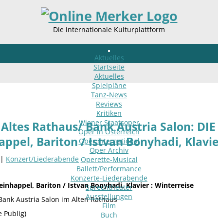
Die internationale Kulturplattform
Aktuelles
Startseite
Aktuelles
Spielpläne
Tanz-News
Reviews
Kritiken
Wiener Staatsoper
Altes Rathaus/ Bank Austria Salon: D
Oper in Österreich
ppel, Bariton / Istvan Bonyhadi, Klavi
Oper international
Oper Archiv
 |
Konzert/Liederabende
Operette-Musical
Ballett/Performance
Konzerte-Liederabende
inhappel, Bariton /
Istvan Bonyhadi
, Klavier
: Winterreise
Sprechtheater
Ausstellungen
 Bank Austria Salon im Alten Rathaus
Film
 Publig)
Buch