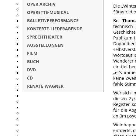
OPER ARCHIV
Die „Winte
Sänger, de
OPERETTE-MUSICAL
BALLETT/PERFORMANCE
Bei
Thoma
technisch
KONZERTE-LIEDERABENDE
Geschicht
SPRECHTHEATER
Publikum t
Doppelbed
AUSSTELLUNGEN
selbstver
FILM
Wortdeutl
Wanderer m
BUCH
ein tief b
DVD
„er’s imme
CD
keine Zweif
fahle Stim
RENATE WAGNER
Wer sich i
diesen Zyk
Register k
für die Ab
an (im psy
Weinhappe
entdeckt, 