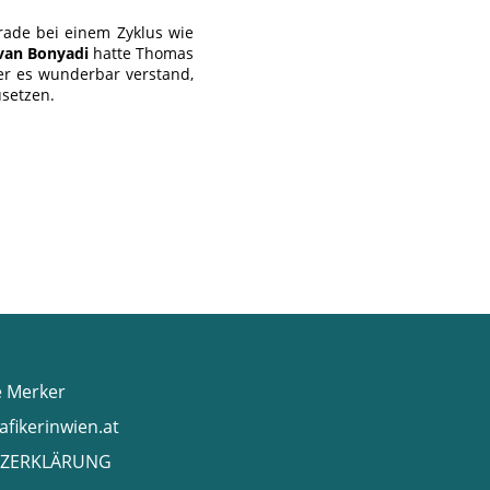
rade bei einem Zyklus wie
van Bonyadi
hatte Thomas
er es wunderbar verstand,
usetzen.
e Merker
afikerinwien.at
ZERKLÄRUNG