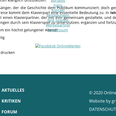
cen klanglich umzusetzen.
Apropos
Fotos
 Sänger, der die Geschichte dem Publikum kommuniziert; doch ge
Kontakt
reise kommt dem Klavierpart eine essentielle Bedeutung zu. In
Ist
Bestellungen
 einen Klavierpartner, der mit ihm gemeinsam gestaltete, und d
Ihre Spende
ngen durch sein Klavierspiel zu unterstützen, ergänzen und fortz
Werbepartner
llem ein höchst gelungener Abend!
Impressum
lig
e drucken
AKTUELLES
© 2020 Onlin
KRITIKEN
Website by
gr
DATENSCHUT
FORUM