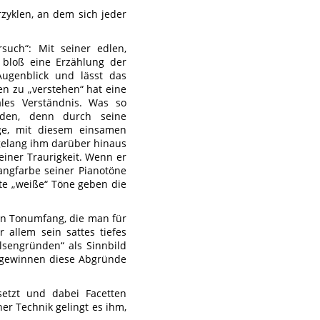
rzyklen, an dem sich jeder
such“: Mit seiner edlen,
 bloß eine Erzählung der
ugenblick und lässt das
n zu „verstehen“ hat eine
ales Verständnis. Was so
erden, denn durch seine
ge, mit diesem einsamen
 gelang ihm darüber hinaus
einer Traurigkeit. Wenn er
langfarbe seiner Pianotöne
tzte „weiße“ Töne geben die
men Tonumfang, die man für
 allem sein sattes tiefes
lsengründen“ als Sinnbild
e gewinnen diese Abgründe
etzt und dabei Facetten
er Technik gelingt es ihm,