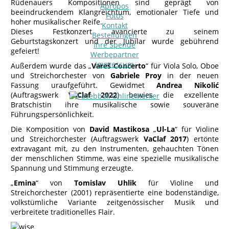
Rüdenauers Kompositionen sind geprägt von
Apropos
beeindruckendem Klangreichtum, emotionaler Tiefe und
Fotos
hoher musikalischer Reife.
Kontakt
Dieses Festkonzert avancierte zu seinem
Bestellungen
Geburtstagskonzert und der Jubilar wurde gebührend
Ihre Spende
gefeiert!
Werbepartner
Impressum
Außerdem wurde das „
Vareš Concerto
“ für Viola Solo, Oboe
und Streichorchester von
Gabriele Proy
in der neuen
Fassung uraufgeführt. Gewidmet
Andrea Nikolić
(Auftragswerk
VaClaf 2022
) bewies die exzellente
Bratschistin ihre musikalische sowie souveräne
Führungspersönlichkeit.
Die Komposition von
David Mastikosa
„
Ul-La
“ für Violine
und Streichorchester (Auftragswerk
VaClaf 2017
) ertönte
extravagant mit, zu den Instrumenten, gehauchten Tönen
der menschlichen Stimme, was eine spezielle musikalische
Spannung und Stimmung erzeugte.
„
Emina
“ von
Tomislav Uhlik
für Violine und
Streichorchester (2001) repräsentierte eine bodenständige,
volkstümliche Variante zeitgenössischer Musik und
verbreitete traditionelles Flair.