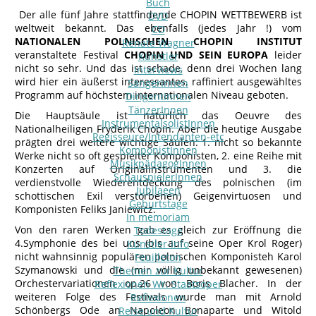
Buch
Der alle fünf Jahre stattfindende CHOPIN WETTBEWERB ist
DVD
weltweit bekannt. Das ebenfalls (jedes Jahr !) vom
CD
NATIONALEN POLNISCHEN CHOPIN INSTITUT
Renate Wagner
veranstaltete Festival
CHOPIN UND SEIN EUROPA
leider
Künstler
nicht so sehr. Und das ist schade, denn drei Wochen lang
Interviews
wird hier ein äußerst interessantes, raffiniert ausgewähltes
SängerInnen
Programm auf höchstem internationalen Niveau geboten.
DirigentInnen
TänzerInnen
Die Hauptsäule ist natürlich das Oeuvre des
InstrumentalsolistInnen
Nationalheiligen Fryderik Chopin. Aber die heutige Ausgabe
Regisseure/Intendanten-etc
prägten drei weitere wichtige Säulen: 1. nicht so bekannte
KomponistInnen
Werke nicht so oft gespielter Komponisten, 2. eine Reihe mit
MusikpädagogInnen
Konzerten auf Originalinstrumenten und 3. die
SchauspielerInnen
verdienstvolle Wiederentdeckung des polnischen (im
Jubilaeen
schottischen Exil verstorbenen) Geigenvirtuosen und
Geburtstage
Komponisten Feliks Janiewicz.
In memoriam
Von den raren Werken gab es gleich zur Eröffnung die
Todestage
4.Symphonie des bei uns (bis auf seine Oper Krol Roger)
Künstler-Info
nicht wahnsinnig populären polnischen Komponisteh Karol
Feuilleton
Szymanowski und die (mir völlig unbekannt gewesenen)
Themen zur Kultur
Orchestervariationen op.26 von Boris Blacher. In der
Reflexionen Wr. Staatsoper
weiteren Folge des Festivals wurde man mit Arnold
Reflexionen
Schönbergs Ode an Napoleon Bonaparte und Witold
Reise und Kultur