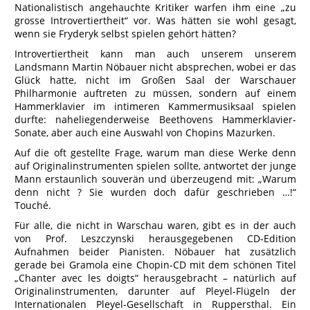
Nationalistisch angehauchte Kritiker warfen ihm eine „zu
grosse Introvertiertheit“ vor. Was hätten sie wohl gesagt,
wenn sie Fryderyk selbst spielen gehört hätten?
Introvertiertheit kann man auch unserem unserem
Landsmann Martin Nöbauer nicht absprechen, wobei er das
Glück hatte, nicht im Großen Saal der Warschauer
Philharmonie auftreten zu müssen, sondern auf einem
Hammerklavier im intimeren Kammermusiksaal spielen
durfte: naheliegenderweise Beethovens Hammerklavier-
Sonate, aber auch eine Auswahl von Chopins Mazurken.
Auf die oft gestellte Frage, warum man diese Werke denn
auf Originalinstrumenten spielen sollte, antwortet der junge
Mann erstaunlich souverän und überzeugend mit: „Warum
denn nicht ? Sie wurden doch dafür geschrieben …!“
Touché.
Für alle, die nicht in Warschau waren, gibt es in der auch
von Prof. Leszczynski herausgegebenen CD-Edition
Aufnahmen beider Pianisten. Nöbauer hat zusätzlich
gerade bei Gramola eine Chopin-CD mit dem schönen Titel
„Chanter avec les doigts“ herausgebracht – natürlich auf
Originalinstrumenten, darunter auf Pleyel-Flügeln der
Internationalen Pleyel-Gesellschaft in Ruppersthal. Ein