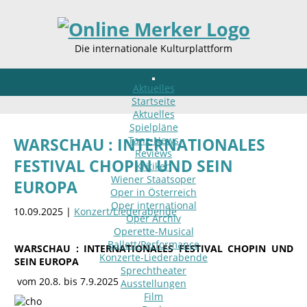
Die internationale Kulturplattform
Aktuelles
Startseite
Aktuelles
Spielpläne
Tanz-News
WARSCHAU : INTERNATIONALES
Reviews
FESTIVAL CHOPIN UND SEIN
Kritiken
Wiener Staatsoper
EUROPA
Oper in Österreich
Oper international
10.09.2025 |
Konzert/Liederabende
Oper Archiv
Operette-Musical
Ballett/Performance
WARSCHAU : INTERNATIONALES FESTIVAL CHOPIN UND
Konzerte-Liederabende
SEIN EUROPA
Sprechtheater
vom 20.8. bis 7.9.2025
Ausstellungen
Film