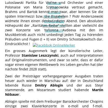
Lutoslawski Partita für Violine und Orchester und einer
Apropos
Polonaise von Maria Szymanowska vertraut gemacht.
Fotos
Brahms und Bartok kennst man zwar, aber kennen Sie die
Kontakt
späten Intermezzi bzw. die Bagatellen ? Piotr Anderszewski
Bestellungen
widmete ihnen einen denkwürdigen Abend. Den absoluten
Ihre Spende
Höhepunkt der „Raritäten-Reihe“ stellten aber vielleicht die
Werbepartner
zwei Konzerte von Yulianna Avdeeva mit den im
Impressum
Musikbetrieb auch nicht unbedingt jeden Tag zu hörenden
Präludien und Fugen (I + II) von Dmitry Schostakowitsch dar.
Eindrücklichst !
Ein grosses Augenmerk legt der künstlerische Leiter,
Professor
Stanislaw Leszczynski
, auch auf Interpretationen
auf Originalinstrumenten, und zwar so sehr, dass er dafür
sogar einen eigenen Wettbewerb ins Leben gerufen hat (der
nächste findet 2028 statt).
Zwei der Preisträger vorhergegangener Ausgaben traten
heuer auch wieder in Warschau auf: der in Deutschland
lebende Russe
Dmitry Ablogin
und der aus Steyr
stammende, am Mozarteum studiert habende
Martin
Nöbaue
r.
Ablogin spielte mit dem Freiburger Barockorchester Chopins
einzige zwei Klavierkonzerte in e-moll und f-moll.