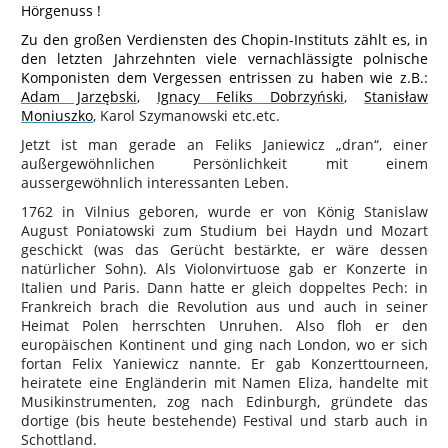
Hörgenuss !
Zu den großen Verdiensten des Chopin-Instituts zählt es, in
den letzten Jahrzehnten viele vernachlässigte polnische
Komponisten dem Vergessen entrissen zu haben wie z.B.:
Adam Jarzębski
,
Ignacy Feliks Dobrzyński
,
Stanisław
Moniuszko
, Karol Szymanowski etc.etc.
Jetzt ist man gerade an Feliks Janiewicz „dran“, einer
außergewöhnlichen Persönlichkeit mit einem
aussergewöhnlich interessanten Leben.
1762 in Vilnius geboren, wurde er von König Stanislaw
August Poniatowski zum Studium bei Haydn und Mozart
geschickt (was das Gerücht bestärkte, er wäre dessen
natürlicher Sohn). Als Violonvirtuose gab er Konzerte in
Italien und Paris. Dann hatte er gleich doppeltes Pech: in
Frankreich brach die Revolution aus und auch in seiner
Heimat Polen herrschten Unruhen. Also floh er den
europäischen Kontinent und ging nach London, wo er sich
fortan Felix Yaniewicz nannte. Er gab Konzerttourneen,
heiratete eine Engländerin mit Namen Eliza, handelte mit
Musikinstrumenten, zog nach Edinburgh, gründete das
dortige (bis heute bestehende) Festival und starb auch in
Schottland.