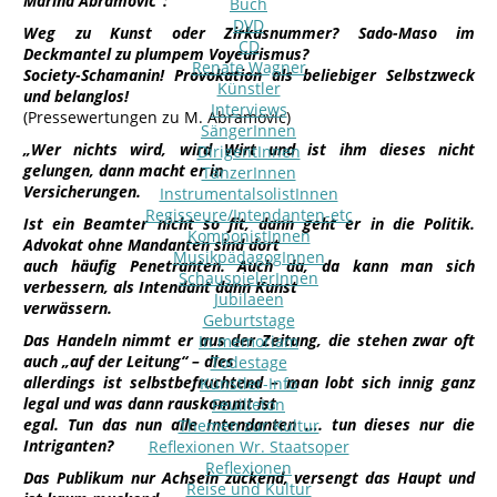
Marina Abramovic“:
Buch
DVD
Weg zu Kunst oder Zirkusnummer? Sado-Maso im
CD
Deckmantel zu plumpem Voyeurismus?
Renate Wagner
Society-Schamanin! Provokation als beliebiger Selbstzweck
Künstler
und belanglos!
Interviews
(Pressewertungen zu M. Abramovic)
SängerInnen
„Wer nichts wird, wird Wirt und ist ihm dieses nicht
DirigentInnen
gelungen, dann macht er in
TänzerInnen
Versicherungen.
InstrumentalsolistInnen
Regisseure/Intendanten-etc
Ist ein Beamter nicht so fit, dann geht er in die Politik.
KomponistInnen
Advokat ohne Mandanten sind dort
MusikpädagogInnen
auch häufig Penetranten. Auch da, da kann man sich
SchauspielerInnen
verbessern, als Intendant dann Kunst
Jubilaeen
verwässern.
Geburtstage
Das Handeln nimmt er aus der Zeitung, die stehen zwar oft
In memoriam
auch „auf der Leitung“ – dies
Todestage
allerdings ist selbstbefruchtend – man lobt sich innig ganz
Künstler-Info
legal und was dann rauskommt ist
Feuilleton
egal. Tun das nun alle Intendanten …. tun dieses nur die
Themen zur Kultur
Intriganten?
Reflexionen Wr. Staatsoper
Reflexionen
Das Publikum nur Achseln zuckend, versengt das Haupt und
Reise und Kultur