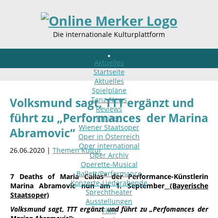
Die internationale Kulturplattform
Aktuelles
Startseite
Aktuelles
Spielpläne
Tanz-News
Volksmund sagt, TTT ergänzt und
Reviews
führt zu „Performances der Marina
Kritiken
Wiener Staatsoper
Abramovic“
Oper in Österreich
Oper international
26.06.2020 |
Themen Kultur
Oper Archiv
Operette-Musical
Ballett/Performance
7 Deaths of Maria Callas“ der Performance-Künstlerin
Konzerte-Liederabende
Marina Abramovic nun am 1. September
(Bayerische
Sprechtheater
Staatsoper)
Ausstellungen
Volksmund sagt, TTT ergänzt und führt zu „Perfomances der
Film