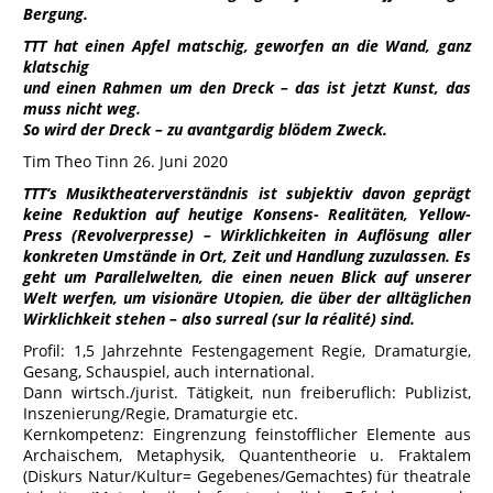
Bergung.
TTT
hat einen Apfel matschig, geworfen an die Wand, ganz
klatschig
und einen Rahmen um den Dreck – das ist jetzt Kunst, das
muss nicht weg.
So wird der Dreck – zu avantgardig blödem Zweck.
Tim Theo Tinn 26. Juni 2020
TTT‘s Musiktheaterverständnis ist subjektiv davon geprägt
keine Reduktion auf heutige Konsens- Realitäten, Yellow-
Press (Revolverpresse) – Wirklichkeiten in Auflösung aller
konkreten Umstände in Ort, Zeit und Handlung zuzulassen. Es
geht um Parallelwelten, die einen neuen Blick auf unserer
Welt werfen, um visionäre Utopien, die über der alltäglichen
Wirklichkeit stehen – also surreal (sur la réalité) sind.
Profil: 1,5 Jahrzehnte Festengagement Regie, Dramaturgie,
Gesang, Schauspiel, auch international.
Dann wirtsch./jurist. Tätigkeit, nun freiberuflich: Publizist,
Inszenierung/Regie, Dramaturgie etc.
Kernkompetenz: Eingrenzung feinstofflicher Elemente aus
Archaischem, Metaphysik, Quantentheorie u. Fraktalem
(Diskurs Natur/Kultur= Gegebenes/Gemachtes) für theatrale