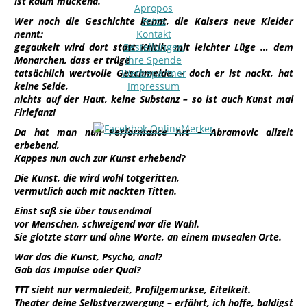
ist kaum muckend.
Apropos
Wer noch die Geschichte kennt, die Kaisers neue Kleider
Fotos
nennt:
Kontakt
gegaukelt wird dort statt Kritik, mit leichter Lüge … dem
Bestellungen
Monarchen, dass er trüge
Ihre Spende
tatsächlich wertvolle Geschmeide, – doch er ist nackt, hat
Werbepartner
keine Seide,
Impressum
nichts auf der Haut, keine Substanz – so ist auch Kunst mal
Firlefanz!
Da hat man nun Performance Art – Abramovic allzeit
erbebend,
Kappes nun auch zur Kunst erhebend?
Die Kunst, die wird wohl totgeritten,
vermutlich auch mit nackten Titten.
Einst saß sie über tausendmal
vor Menschen, schweigend war die Wahl.
Sie glotzte starr und ohne Worte, an einem musealen Orte.
War das die Kunst, Psycho, anal?
Gab das Impulse oder Qual?
TTT sieht nur vermaledeit, Profilgemurkse, Eitelkeit.
Theater deine Selbstverzwergung – erfährt, ich hoffe, baldigst