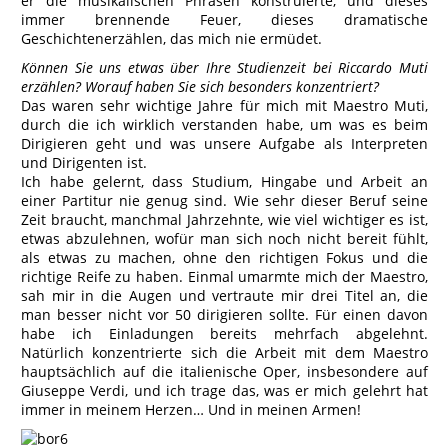
er die musikalischen Phrasen konstruierte, und dieses
immer brennende Feuer, dieses dramatische
Geschichtenerzählen, das mich nie ermüdet.
Können Sie uns etwas über Ihre Studienzeit bei Riccardo Muti
erzählen? Worauf haben Sie sich besonders konzentriert?
Das waren sehr wichtige Jahre für mich mit Maestro Muti,
durch die ich wirklich verstanden habe, um was es beim
Dirigieren geht und was unsere Aufgabe als Interpreten
und Dirigenten ist.
Ich habe gelernt, dass Studium, Hingabe und Arbeit an
einer Partitur nie genug sind. Wie sehr dieser Beruf seine
Zeit braucht, manchmal Jahrzehnte, wie viel wichtiger es ist,
etwas abzulehnen, wofür man sich noch nicht bereit fühlt,
als etwas zu machen, ohne den richtigen Fokus und die
richtige Reife zu haben. Einmal umarmte mich der Maestro,
sah mir in die Augen und vertraute mir drei Titel an, die
man besser nicht vor 50 dirigieren sollte. Für einen davon
habe ich Einladungen bereits mehrfach abgelehnt.
Natürlich konzentrierte sich die Arbeit mit dem Maestro
hauptsächlich auf die italienische Oper, insbesondere auf
Giuseppe Verdi, und ich trage das, was er mich gelehrt hat
immer in meinem Herzen… Und in meinen Armen!