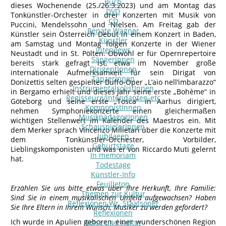
Buch
dieses Wochenende (25./26.3.2023) und am Montag das
DVD
Tonkünstler-Orchester in drei Konzerten mit Musik von
CD
Puccini, Mendelssohn und Nielsen. Am Freitag gab der
Renate Wagner
Künstler sein Österreich Debüt in einem Konzert in Baden,
Künstler
am Samstag und Montag folgen Konzerte in der Wiener
Interviews
Neustadt und in St. Pölten. Obwohl er für Opernrepertoire
SängerInnen
bereits stark gefragt ist, etwa im November große
DirigentInnen
internationale Aufmerksamkeit für sein Dirigat von
TänzerInnen
Donizettis selten gespielter Buffo-Oper „L‘aio nell‘imbarazzo“
InstrumentalsolistInnen
in Bergamo erhielt und dieses Jahr seine erste „Bohème“ in
Regisseure/Intendanten-etc
Göteborg und seine erste „Tosca“ in Aarhus dirigiert,
KomponistInnen
nehmen Symphoniekonzerte einen gleichermaßen
MusikpädagogInnen
wichtigen Stellenwert im Kalender des Maestros ein. Mit
SchauspielerInnen
dem Merker sprach Vincenzo Milletarì über die Konzerte mit
Jubilaeen
dem Tonkünstler-Orchester, Vorbilder,
Geburtstage
Lieblingskomponisten und was er von Riccardo Muti gelernt
In memoriam
hat.
Todestage
Künstler-Info
Feuilleton
Erzählen Sie uns bitte etwas über Ihre Herkunft, Ihre Familie:
Themen zur Kultur
Sind Sie in einem musikalischen Umfeld aufgewachsen? Haben
Reflexionen Wr. Staatsoper
Sie Ihre Eltern in Ihrem Wunsch, Musiker zu werden gefördert?
Reflexionen
Ich wurde in Apulien geboren, einer wunderschönen Region
Reise und Kultur