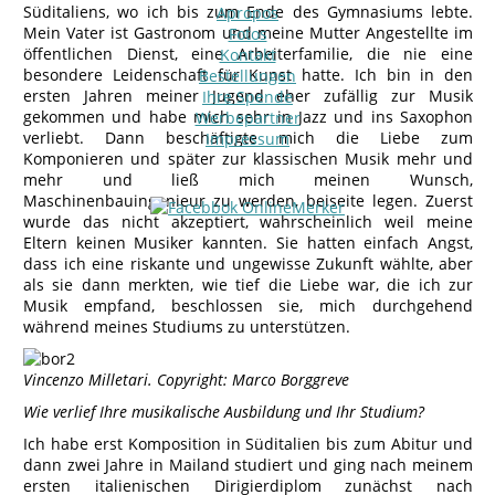
Süditaliens, wo ich bis zum Ende des Gymnasiums lebte.
Apropos
Mein Vater ist Gastronom und meine Mutter Angestellte im
Fotos
öffentlichen Dienst, eine Arbeiterfamilie, die nie eine
Kontakt
besondere Leidenschaft für Kunst hatte. Ich bin in den
Bestellungen
ersten Jahren meiner Jugend eher zufällig zur Musik
Ihre Spende
gekommen und habe mich sehr in Jazz und ins Saxophon
Werbepartner
verliebt. Dann beschäftigte mich die Liebe zum
Impressum
Komponieren und später zur klassischen Musik mehr und
mehr und ließ mich meinen Wunsch,
Maschinenbauingenieur zu werden, beiseite legen. Zuerst
wurde das nicht akzeptiert, wahrscheinlich weil meine
Eltern keinen Musiker kannten. Sie hatten einfach Angst,
dass ich eine riskante und ungewisse Zukunft wählte, aber
als sie dann merkten, wie tief die Liebe war, die ich zur
Musik empfand, beschlossen sie, mich durchgehend
während meines Studiums zu unterstützen.
Vincenzo Milletari. Copyright: Marco Borggreve
Wie verlief Ihre musikalische Ausbildung und Ihr Studium?
Ich habe erst Komposition in Süditalien bis zum Abitur und
dann zwei Jahre in Mailand studiert und ging nach meinem
ersten italienischen Dirigierdiplom zunächst nach