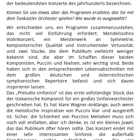
der bedeutendsten Konzerte des Jahrhunderts bezeichnen.
Können Sie uns etwas über das Programm erzählen, das Sie mit
dem Tonküstler Orchester spielen? Wie wurde es ausgewählt?
Wir entschieden uns, ein Programm zusammenzustellen,
das nicht viel Einführung erfordert: Mendelssohns
Violinkonzert, ein Meisterwerk an Symmetrie,
kompositorischer Qualität und instrumentaler Virtuosität,
und zwei Stücke, die dem Publikum vielleicht weniger
bekannt sind, die aber im Schaffen dieser beiden
Komponisten, Puccini und Nielsen, sehr wichtig sind. Beide
haben sich in den entsprechenden Lebensabschnitten mit
dem großen deutschen und österreichischen
symphonischen Repertoire befasst und sich davon
inspirieren lassen.
Das „Preludio sinfonico“ ist das erste vollständige Stück, das
der toskanische Komponist für ein großes Sinfonieorchester
geschrieben hat. Es hat klare Wagner-Anklänge, auch wenn
die melodische Inspiration von Puccini klar und ausgereift
ist. Sicher, die Schönheit von Puccinis Melodien muss sich
noch voll entfalten, aber ich denke, es ist ein kleines Juwel,
das das Publikum öfter hören sollte. Das Konzert endet mit
einer sehr interessanten Sinfonie, die außerhalb