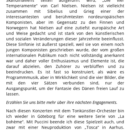
Skandinaviens selten aufgeführt wird, „Die vier
Temperamente“ von Carl Nielsen. Nielsen ist vielleicht
zusammen mit Sibelius und Grieg einer der
interessantesten und berühmtesten nordeuropäischen
Komponisten, aber im Gegensatz zu den Finnen und
Norwegern hat Nielsen auf eine zutiefst europäische Art
und Weise gedacht und ist stark von den künstlerischen
und sozialen Veränderungen dieser Jahrzehnte beeinflusst.
Diese Sinfonie ist äußerst speziell, weil sie von einem noch
jungen Komponisten geschrieben wurde, der vom großen
internationalen Publikum noch nicht vollständig anerkannt
war und daher voller Enthusiasmus und Elemente ist, die
darauf abzielen, den Zuhörer zu verblüffen und zu
beeindrucken. Es ist fast so konstruiert, als wäre es
Programmmusik, aber in Wirklichkeit sind die vier Bilder, die
mit den vier Sätzen verbunden sind, nur der
Ausgangspunkt, um der Fantasie des Dänen freien Lauf zu
lassen.
Erzählen Sie uns bitte mehr über ihre nächsten Engagements.
Nach diesen Konzerten mit dem Tonkünstler-Orchester bin
ich wieder in Göteborg für eine weitere Serie von „La
bohème“. Mit Puccini beende ich diese Spielzeit auch, und
zwar mit einer Neuproduktion von „Tosca“ in Aarhus.