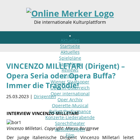
Die internationale Kulturplattform
Aktuelles
Startseite
Aktuelles
Spielpläne
Tanz-News
VINCENZO MILLETARI (Dirigent) –
Reviews
Opera Seria oder Opera Buffa?
Kritiken
Wiener Staatsoper
Immer die Tragödie!
Oper in Österreich
Oper international
25.03.2023 |
Dirigenten
Oper Archiv
Operette-Musical
Ballett/Performance
INTERVIEW VINCENZO MILLETARÌ
Konzerte-Liederabende
Sprechtheater
Vincenzo Milletari. Copyright: Marco Borggreve
Ausstellungen
Film
Der junge italienische Dirigent Vincenzo Milletarì leitet