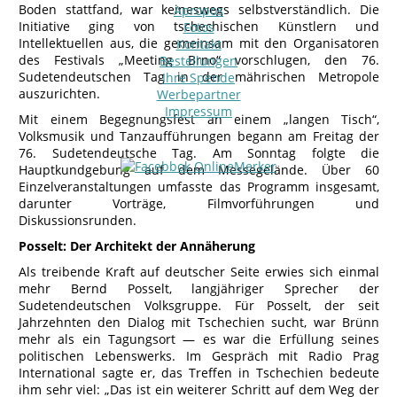
Boden stattfand, war keineswegs selbstverständlich. Die
Apropos
Initiative ging von tschechischen Künstlern und
Fotos
Intellektuellen aus, die gemeinsam mit den Organisatoren
Kontakt
des Festivals „Meeting Brno“ vorschlugen, den 76.
Bestellungen
Sudetendeutschen Tag in der mährischen Metropole
Ihre Spende
auszurichten.
Werbepartner
Impressum
Mit einem Begegnungsfest an einem „langen Tisch“,
Volksmusik und Tanzaufführungen begann am Freitag der
76. Sudetendeutsche Tag. Am Sonntag folgte die
Hauptkundgebung auf dem Messegelände. Über 60
Einzelveranstaltungen umfasste das Programm insgesamt,
darunter Vorträge, Filmvorführungen und
Diskussionsrunden.
Posselt: Der Architekt der Annäherung
Als treibende Kraft auf deutscher Seite erwies sich einmal
mehr Bernd Posselt, langjähriger Sprecher der
Sudetendeutschen Volksgruppe. Für Posselt, der seit
Jahrzehnten den Dialog mit Tschechien sucht, war Brünn
mehr als ein Tagungsort — es war die Erfüllung seines
politischen Lebenswerks. Im Gespräch mit Radio Prag
International sagte er, das Treffen in Tschechien bedeute
ihm sehr viel: „Das ist ein weiterer Schritt auf dem Weg der