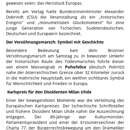
gewesen seien: das Herzstück Europas.
Bereits am Vortag hatte Bundesinnenminister Alexander
Dobrindt (CSU) die Veranstaltung als ein „historisches
Ereignis“ und „monumentalen Glücksmoment“ für eine
junge Generation von Tschechen, Sudetendeutschen,
Deutschen und Europäern bezeichnet.
Der Versöhnungsmarsch: Symbol mit Geschichte
Besondere Bedeutung kam dem Brünner
Versöhnungsmarsch am Samstag zu. In bewusster Umkehr
der historischen Route des Todesmarsches führte dieser
von einem Massengrab in
Pohořelice
(deutsch
Pohrlitz
)
nahe der österreichischen Grenze über 32 Kilometer zurück
in die mährische Hauptstadt, ein weithin sichtbares Symbol
für Menschlichkeit und Frieden in Europa.
Karlspreis für den Dissidenten Milan Uhde
Einer der bewegendsten Momente war die Verleihung des
Europäischen Karlspreises. Der tschechische Schriftsteller
und frühere Dissident Milan Uhde nahm die Auszeichnung
entgegen. Der 89-Jährige war Kulturminister,
Parlamentspräsident und einer der Erstunterzeichner der
Charta 77, der Bürgerrechtsbewegung um den Dramatiker