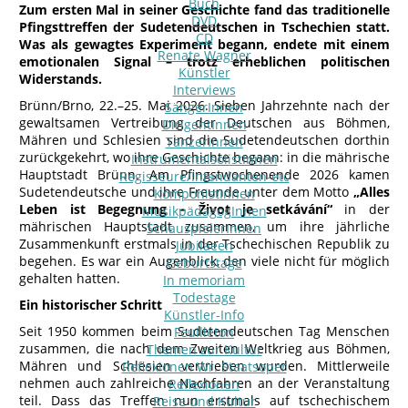
Buch
Zum ersten Mal in seiner Geschichte fand das traditionelle
DVD
Pfingsttreffen der Sudetendeutschen in Tschechien statt.
CD
Was als gewagtes Experiment begann, endete mit einem
Renate Wagner
emotionalen Signal – trotz erheblichen politischen
Künstler
Widerstands.
Interviews
Brünn/Brno, 22.–25. Mai 2026. Sieben Jahrzehnte nach der
SängerInnen
gewaltsamen Vertreibung der Deutschen aus Böhmen,
DirigentInnen
Mähren und Schlesien sind die Sudetendeutschen dorthin
TänzerInnen
zurückgekehrt, wo ihre Geschichte begann: in die mährische
InstrumentalsolistInnen
Hauptstadt Brünn. Am Pfingstwochenende 2026 kamen
Regisseure/Intendanten-etc
Sudetendeutsche und ihre Freunde unter dem Motto
„Alles
KomponistInnen
Leben ist Begegnung – Život je setkávání“
in der
MusikpädagogInnen
mährischen Hauptstadt zusammen, um ihre jährliche
SchauspielerInnen
Zusammenkunft erstmals in der Tschechischen Republik zu
Jubilaeen
begehen. Es war ein Augenblick, den viele nicht für möglich
Geburtstage
gehalten hatten.
In memoriam
Todestage
Ein historischer Schritt
Künstler-Info
Seit 1950 kommen beim Sudetendeutschen Tag Menschen
Feuilleton
zusammen, die nach dem Zweiten Weltkrieg aus Böhmen,
Themen zur Kultur
Mähren und Schlesien vertrieben wurden. Mittlerweile
Reflexionen Wr. Staatsoper
nehmen auch zahlreiche Nachfahren an der Veranstaltung
Reflexionen
teil. Dass das Treffen nun erstmals auf tschechischem
Reise und Kultur