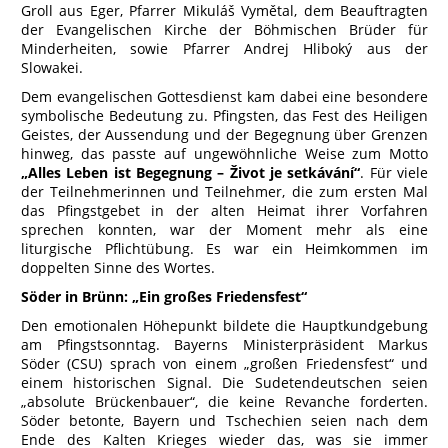
Groll aus Eger, Pfarrer Mikuláš Vymětal, dem Beauftragten
der Evangelischen Kirche der Böhmischen Brüder für
Minderheiten, sowie Pfarrer Andrej Hliboký aus der
Slowakei.
Dem evangelischen Gottesdienst kam dabei eine besondere
symbolische Bedeutung zu. Pfingsten, das Fest des Heiligen
Geistes, der Aussendung und der Begegnung über Grenzen
hinweg, das passte auf ungewöhnliche Weise zum Motto
„Alles Leben ist Begegnung – Život je setkávání“
. Für viele
der Teilnehmerinnen und Teilnehmer, die zum ersten Mal
das Pfingstgebet in der alten Heimat ihrer Vorfahren
sprechen konnten, war der Moment mehr als eine
liturgische Pflichtübung. Es war ein Heimkommen im
doppelten Sinne des Wortes.
Söder in Brünn: „Ein großes Friedensfest“
Den emotionalen Höhepunkt bildete die Hauptkundgebung
am Pfingstsonntag. Bayerns Ministerpräsident Markus
Söder (CSU) sprach von einem „großen Friedensfest“ und
einem historischen Signal. Die Sudetendeutschen seien
„absolute Brückenbauer“, die keine Revanche forderten.
Söder betonte, Bayern und Tschechien seien nach dem
Ende des Kalten Krieges wieder das, was sie immer