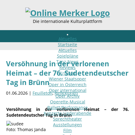
Die internationale Kulturplattform
Aktuelles
Startseite
Aktuelles
Spielpläne
Tanz-News
Versöhnung in der verlorenen
Reviews
Heimat – der 76. Sudetendeutscher
Kritiken
Wiener Staatsoper
Tag in Brünn
Oper in Österreich
Oper international
01.06.2026 |
Feuilleton
,
Reflexionen
Oper Archiv
Operette-Musical
Ballett/Performance
Versöhnung in der verlorenen Heimat – der 76.
Konzerte-Liederabende
Sudetendeutscher Tag in Brünn
Sprechtheater
Ausstellungen
Foto: Thomas Janda
Film